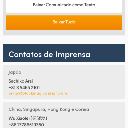
Baixar Comunicado como Texto
Baixar Tudo
Contatos de Imprensa
Japão
Sachiko Arai
+81 3 5465 2101
pr-jp@blackmagicdesign.com
China, Singapura, Hong Kong e Coreia
Wu Xiaolei (吴晓磊)
+86 17786519350