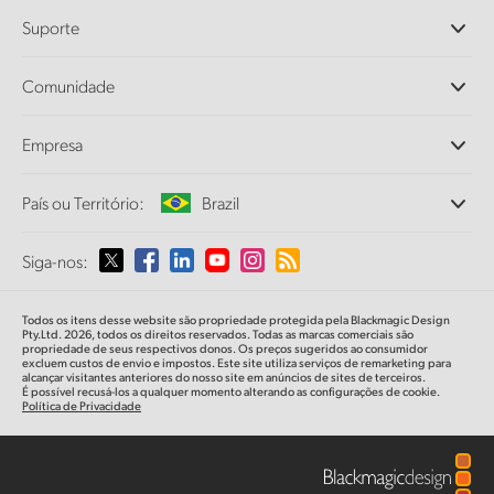
Câmeras Profissionais
Suporte
DaVinci Resolve e Fusion
Switchers de Produção ATEM
Revendedores
Comunidade
Ultimatte
Central de Suporte Técnico
Gravadores de Disco
Fale Conosco
Comunidade Splice
Empresa
Captura e Reprodução
Cintel Scanner
Escritórios
Conversão de Padrões
País ou Território:
Brazil
Sobre a Blackmagic Design
Conversores Broadcast
Parcerias
Monitoramento
Selecione seu país ou território
Siga-nos:
Imprensa
Armazenamento em Rede
MultiView
Argentina
Todos os itens desse website são propriedade protegida pela Blackmagic Design
Roteamento e Distribuição
Pty.Ltd. 2026, todos os direitos reservados. Todas as marcas comerciais são
propriedade de seus respectivos donos. Os preços sugeridos ao consumidor
Streaming e Codificação
Australia
excluem custos de envio e impostos. Este site utiliza serviços de remarketing para
alcançar visitantes anteriores do nosso site em anúncios de sites de terceiros.
É possível recusá-los a qualquer momento alterando as configurações de cookie.
Política de Privacidade
Austria
Brazil