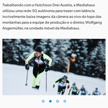
Netherlands
Trabalhando com a Hutchison Drei Austria, a Mediahaus
utilizou uma rede 5G autônoma para trazer com latência
New Zealand
incrivelmente baixa imagens da câmera ao vivo do topo das
Norway
montanhas para a equipe de produção e o diretor, Wolfgang
Angermüller, na unidade móvel da Mediahaus.
Poland
Portugal
Singapore
South Africa
Spain
Sweden
Chinese Taipei
Turkey