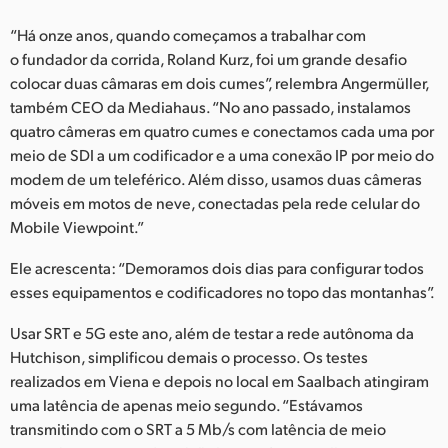
UAE
“Há onze anos, quando começamos a trabalhar com
o fundador da corrida, Roland Kurz, foi um grande desafio
Ukraine
colocar duas câmaras em dois cumes”, relembra Angermüller,
também CEO da Mediahaus. “No ano passado, instalamos
United Kingdom
quatro câmeras em quatro cumes e conectamos cada uma por
meio de SDI a um codificador e a uma conexão IP por meio do
United States
modem de um teleférico. Além disso, usamos duas câmeras
móveis em motos de neve, conectadas pela rede celular do
Mobile Viewpoint.”
Ele acrescenta: “Demoramos dois dias para configurar todos
esses equipamentos e codificadores no topo das montanhas”.
Usar SRT e 5G este ano, além de testar a rede autônoma da
Hutchison, simplificou demais o processo. Os testes
realizados em Viena e depois no local em Saalbach atingiram
uma latência de apenas meio segundo. “Estávamos
transmitindo com o SRT a 5 Mb/s com latência de meio