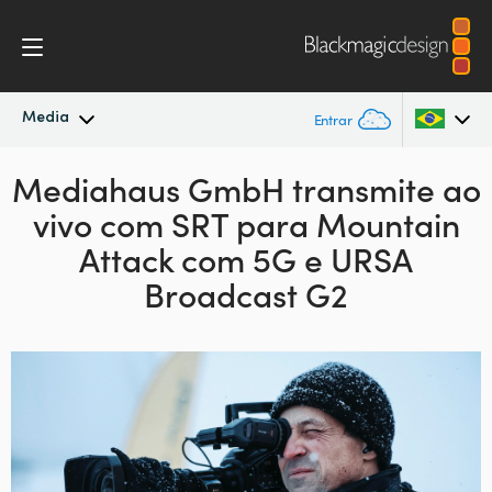
Media
Entrar
Mediahaus GmbH transmite ao
Novidades
Argentina
vivo com SRT
para Mountain
Australia
Arquivo
Attack
com 5G e URSA
Austria
Broadcast G2
Imagens para Imprensa
Brazil
Canada
China
Denmark