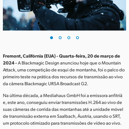
Finland
France
Germany
Hong Kong SAR, China
India
Fremont, Califórnia (EUA) - Quarta-feira, 20 de março de
2024 -
A Blackmagic Design anunciou hoje que o Mountain
Italy
Attack, uma competição de esqui de montanha, foi o palco do
primeiro teste na prática dos recursos de transmissão ao vivo
Japan
da câmera Blackmagic URSA Broadcast G2.
Korea
Na última década, a Mediahaus GmbH foi a emissora anfitriã
e, este ano, conseguiu enviar transmissões H.264 ao vivo de
Mexico
suas câmeras de corrida das montanhas até a unidade móvel
de transmissão externa em Saalbach, Áustria, usando o SRT,
Malaysia
um protocolo otimizado para transmissões de vídeo ao vivo.