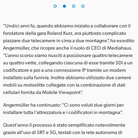
UAE
Ukraine
“Undici anni fa, quando abbiamo iniziato a collaborare con il
fondatore della gara Roland Kurz, era piuttosto complicato
United Kingdom
piazzare due telecamere in cima a due montagne”, ha esordito
Angermüller, che ricopre anche il ruolo di CEO di Mediahaus.
United States
“L'anno scorso siamo riusciti a posizionare quattro telecamere
su quattro vette, collegando ciascuna di esse tramite SDI a un
codificatore e poi a una connessione IP tramite un modem
installato sulla funivia. Inoltre abbiamo utilizzato due camere
mobili su motoslitte collegate con la combinazione di dati
cellulari fornita da Mobile Viewpoint”.
Angermüller ha continuato: “Ci sono voluti due giorni per
installare tutta l’attrezzatura e i codificatori in montagna”.
Quest'anno il processo è stato semplificato notevolmente
grazie all'uso di SRT e 5G, testati con la rete autonoma di