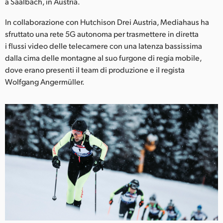
Netherlands
a Saalbach, in Austria.
In collaborazione con Hutchison Drei Austria, Mediahaus ha
New Zealand
sfruttato una rete 5G autonoma per trasmettere in diretta
Norway
i flussi video delle telecamere con una latenza bassissima
dalla cima delle montagne al suo furgone di regia mobile,
Poland
dove erano presenti il team di produzione e il regista
Wolfgang Angermüller.
Portugal
Singapore
South Africa
Spain
Sweden
Chinese Taipei
Turkey