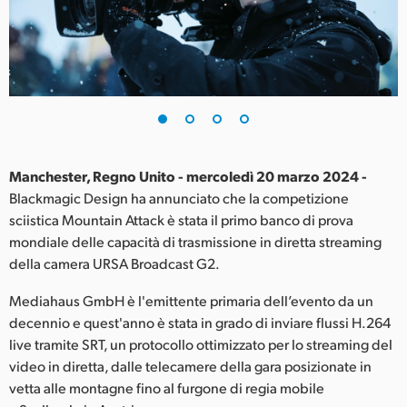
Finland
France
Germany
Hong Kong SAR, China
India
Manchester, Regno Unito - mercoledì 20 marzo 2024 -
Blackmagic Design ha annunciato che la competizione
Italia
sciistica Mountain Attack è stata il primo banco di prova
mondiale delle capacità di trasmissione in diretta streaming
Japan
della camera URSA Broadcast G2.
Korea
Mediahaus GmbH è l'emittente primaria dell’evento da un
decennio e quest'anno è stata in grado di inviare flussi H.264
Mexico
live tramite SRT, un protocollo ottimizzato per lo streaming del
video in diretta, dalle telecamere della gara posizionate in
Malaysia
vetta alle montagne fino al furgone di regia mobile