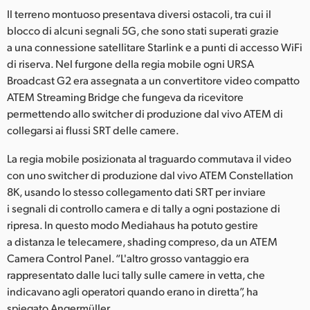
Il terreno montuoso presentava diversi ostacoli, tra cui il
blocco di alcuni segnali 5G, che sono stati superati grazie
a una connessione satellitare Starlink e a punti di accesso WiFi
di riserva. Nel furgone della regia mobile ogni URSA
Broadcast G2 era assegnata a un convertitore video compatto
ATEM Streaming Bridge che fungeva da ricevitore
permettendo allo switcher di produzione dal vivo ATEM di
collegarsi ai flussi SRT delle camere.
La regia mobile posizionata al traguardo commutava il video
con uno switcher di produzione dal vivo ATEM Constellation
8K, usando lo stesso collegamento dati SRT per inviare
i segnali di controllo camera e di tally a ogni postazione di
ripresa. In questo modo Mediahaus ha potuto gestire
a distanza le telecamere, shading compreso, da un ATEM
Camera Control Panel. “L'altro grosso vantaggio era
rappresentato dalle luci tally sulle camere in vetta, che
indicavano agli operatori quando erano in diretta”, ha
spiegato Angermüller.