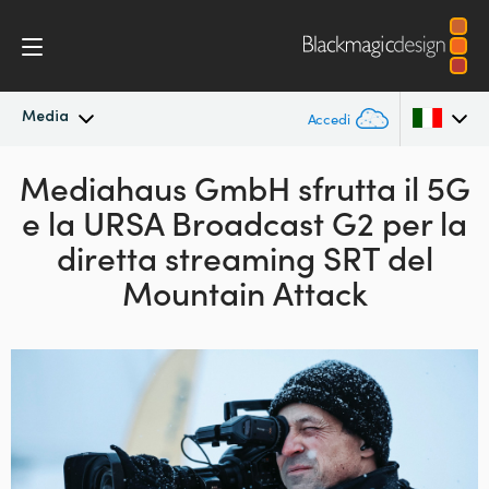
Media
Accedi
Mediahaus GmbH sfrutta il
In primo piano
5G
Argentina
e la URSA Broadcast G2 per la
Australia
Archivio
diretta streaming SRT del
Austria
Mountain Attack
Immagini per i media
Brazil
Canada
China
Denmark