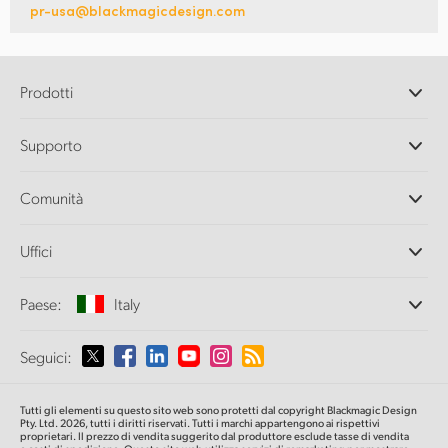
pr-usa@blackmagicdesign.com
Prodotti
Camere professionali
Supporto
DaVinci Resolve e Fusion
Switcher di produzione ATEM
Rivenditori
Comunità
Ultimatte
Centro assistenza
Registratori su disco
Contattaci
Splice Community
Uffici
Acquisizione e riproduzione
Cintel Scanner
Uffici
Conversione di standard
Paese:
Italy
Chi siamo
Convertitori broadcast
Partner
Monitoraggio
Seleziona un Paese
Seguici:
Media
Archiviazione in rete
MultiView
Argentina
Tutti gli elementi su questo sito web sono protetti dal copyright Blackmagic Design
Routing e distribuzione
Pty. Ltd. 2026, tutti i diritti riservati. Tutti i marchi appartengono ai rispettivi
proprietari. Il prezzo di vendita suggerito dal produttore esclude tasse di vendita
Streaming e codifica
Australia