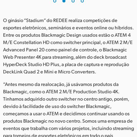
UAE
O ginásio “Stadium” do REDEE realiza competições de
Ukraine
esportes eletrônicos, seminários e eventos online ou híbridos.
United Kingdom
Entre os produtos Blackmagic Design usados estão o ATEM 4
M/E Constellation HD como switcher principal, o ATEM 2 M/E
United States
Advanced Panel 20 como painel de controle, o Blackmagic
Web Presenter 4K para streaming, além do deck broadcast
HyperDeck Studio HD Plus, a placa de captura e reprodução
DeckLink Quad 2 e Mini e Micro Converters.
“Antes mesmo da realocação, já usávamos produtos da
Blackmagic, como o ATEM 2 M/E Production Studio 4K.
Tínhamos adquirido outro switcher no centro antigo, porém,
devido à facilidade de uso do switcher Blackmagic,
começamos a usar o ATEM e decidimos continuar usando os
produtos Blackmagic no novo centro. Somos uma empresa de
eventos que trabalha com vários projetos, incluindo streaming
para torneios de esportes eletrônicos em todo o país