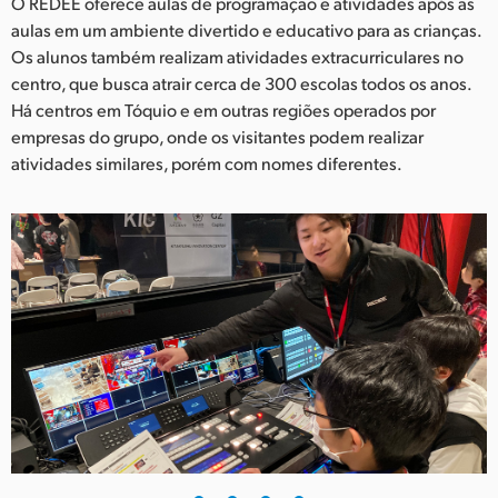
Netherlands
O REDEE oferece aulas de programação e atividades após as
aulas em um ambiente divertido e educativo para as crianças.
New Zealand
Os alunos também realizam atividades extracurriculares no
centro, que busca atrair cerca de 300 escolas todos os anos.
Norway
Há centros em Tóquio e em outras regiões operados por
empresas do grupo, onde os visitantes podem realizar
Poland
atividades similares, porém com nomes diferentes.
Portugal
Singapore
South Africa
Spain
Sweden
Chinese Taipei
Turkey