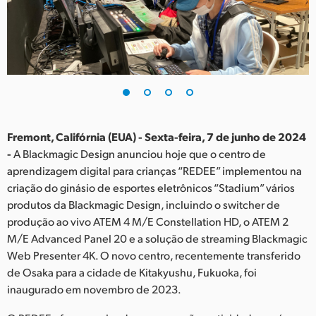
Finland
France
Germany
Hong Kong SAR, China
India
Fremont, Califórnia (EUA) - Sexta-feira, 7 de junho de 2024
-
A Blackmagic Design anunciou hoje que o centro de
Italy
aprendizagem digital para crianças “REDEE” implementou na
criação do ginásio de esportes eletrônicos “Stadium” vários
Japan
produtos da Blackmagic Design, incluindo o switcher de
produção ao vivo ATEM 4 M/E Constellation HD, o ATEM 2
Korea
M/E Advanced Panel 20 e a solução de streaming Blackmagic
Web Presenter 4K. O novo centro, recentemente transferido
Mexico
de Osaka para a cidade de Kitakyushu, Fukuoka, foi
Malaysia
inaugurado em novembro de 2023.