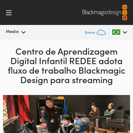
Media
Entrar
Novidades
Centro de
Aprendizagem
Argentina
Digital Infantil
REDEE
adota
Australia
Arquivo
fluxo de trabalho
Blackmagic
Austria
Design para streaming
Imagens para Imprensa
Brazil
Canada
China
Denmark