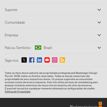
Câmeras Profissionais
Suporte
DaVinci Resolve e Fusion
Switchers de Produção ATEM
Revendedores
Comunidade
Ultimatte
Central de Suporte Técnico
Gravadores de Disco
Fale Conosco
Comunidade Splice
Empresa
Captura e Reprodução
Cintel Scanner
Escritórios
Conversão de Padrões
País ou Território:
Brazil
Sobre a Blackmagic Design
Conversores Broadcast
Parcerias
Monitoramento
Selecione seu país ou território
Siga-nos:
Imprensa
Armazenamento em Rede
MultiView
Argentina
Todos os itens desse website são propriedade protegida pela Blackmagic Design
Roteamento e Distribuição
Pty.Ltd. 2026, todos os direitos reservados. Todas as marcas comerciais são
propriedade de seus respectivos donos. Os preços sugeridos ao consumidor
Streaming e Codificação
Australia
excluem custos de envio e impostos. Este site utiliza serviços de remarketing para
alcançar visitantes anteriores do nosso site em anúncios de sites de terceiros.
É possível recusá-los a qualquer momento alterando as configurações de cookie.
Política de Privacidade
Austria
Brazil