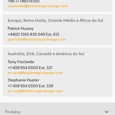
+86 17786519350
wuxiaolei@blackmagicdesign.com
Europa, Reino Unido, Oriente Médio e África do Sul
Patrick Hussey
+44(0) 1565 830 049 Ext. 615
patrickh@blackmagicdesign.com
Austrália, EUA, Canadá e América do Sul
Terry Frechette
+1 408 954 0500 Ext. 321
pr-usa@blackmagicdesign.com
Stephanie Hueter
+1 408 954 0500 Ext. 339
pr-usa@blackmagicdesign.com
Produtos