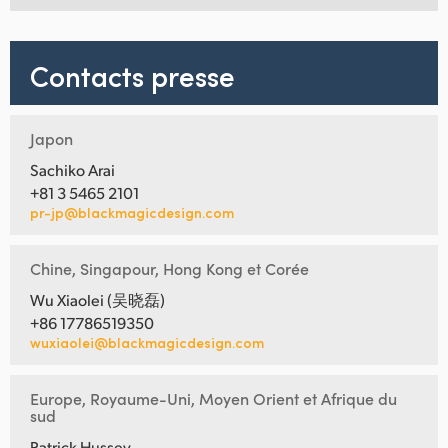
Contacts presse
Japon
Sachiko Arai
+81 3 5465 2101
pr-jp@blackmagicdesign.com
Chine, Singapour, Hong Kong et Corée
Wu Xiaolei (吴晓磊)
+86 17786519350
wuxiaolei@blackmagicdesign.com
Europe, Royaume-Uni, Moyen Orient et Afrique du
sud
Patrick Hussey