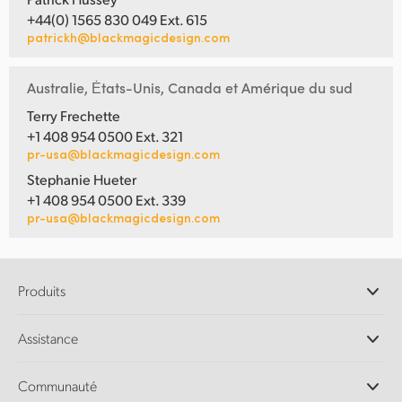
+44(0) 1565 830 049 Ext. 615
patrickh@blackmagicdesign.com
Australie, Ėtats-Unis, Canada et Amérique du sud
Terry Frechette
+1 408 954 0500 Ext. 321
pr-usa@blackmagicdesign.com
Stephanie Hueter
+1 408 954 0500 Ext. 339
pr-usa@blackmagicdesign.com
Produits
Caméras professionnelles
Assistance
Logiciels DaVinci Resolve et Fusion
Mélangeurs de production ATEM
Distributeurs
Communauté
Ultimatte
Centre d'assistance technique