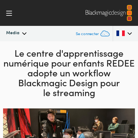
Media
Se connecter
Actualités
Le centre d'apprentissage
Argentina
numérique
pour enfants
REDEE
Australia
Archives de presse
adopte un workflow
Austria
Blackmagic Design pour
Images de presse
le streaming
Brazil
Canada
China
Denmark