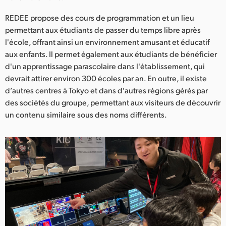
Netherlands
REDEE propose des cours de programmation et un lieu
New Zealand
permettant aux étudiants de passer du temps libre après
l'école, offrant ainsi un environnement amusant et éducatif
Norway
aux enfants. Il permet également aux étudiants de bénéficier
d'un apprentissage parascolaire dans l'établissement, qui
Poland
devrait attirer environ 300 écoles par an. En outre, il existe
Portugal
d’autres centres à Tokyo et dans d'autres régions gérés par
des sociétés du groupe, permettant aux visiteurs de découvrir
Singapore
un contenu similaire sous des noms différents.
South Africa
Spain
Sweden
Chinese Taipei
Turkey