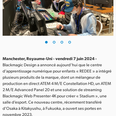
Finland
France
Germany
Hong Kong SAR, China
India
Manchester, Royaume-Uni - vendredi 7 juin 2024 -
Italy
Blackmagic Design a annoncé aujourd’hui que le centre
d’apprentissage numérique pour enfants « REDEE » a intégré
Japan
plusieurs produits de la marque, dont un mélangeur de
Korea
production en direct ATEM 4 M/E Constellation HD, un ATEM
2 M/E Advanced Panel 20 et une solution de streaming
Mexico
Blackmagic Web Presenter 4K pour créer « Stadium », une
salle d’esport. Ce nouveau centre, récemment transféré
Malaysia
d'Osaka à Kitakyushu, à Fukuoka, a ouvert ses portes en
novembre 2023.