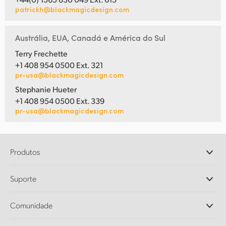
patrickh@blackmagicdesign.com
Austrália, EUA, Canadá e América do Sul
Terry Frechette
+1 408 954 0500 Ext. 321
pr-usa@blackmagicdesign.com
Stephanie Hueter
+1 408 954 0500 Ext. 339
pr-usa@blackmagicdesign.com
Produtos
Câmeras Profissionais
Suporte
DaVinci Resolve e Fusion
Switchers de Produção ATEM
Revendedores
Comunidade
Ultimatte
Central de Suporte Técnico
Gravadores de Disco
Fale Conosco
Comunidade Splice