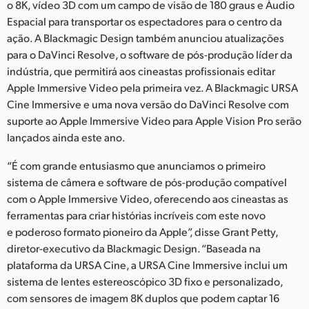
Netherlands
o 8K, vídeo 3D com um campo de visão de 180 graus e Áudio
Espacial para transportar os espectadores para o centro da
New Zealand
ação. A Blackmagic Design também anunciou atualizações
para o DaVinci Resolve, o software de pós-produção líder da
Norway
indústria, que permitirá aos cineastas profissionais editar
Apple Immersive Video pela primeira vez. A Blackmagic URSA
Poland
Cine Immersive e uma nova versão do DaVinci Resolve com
Portugal
suporte ao Apple Immersive Video para Apple Vision Pro serão
lançados ainda este ano.
Singapore
“É com grande entusiasmo que anunciamos o primeiro
South Africa
sistema de câmera e software de pós-produção compatível
com o Apple Immersive Video, oferecendo aos cineastas as
Spain
ferramentas para criar histórias incríveis com este novo
e poderoso formato pioneiro da Apple”, disse Grant Petty,
Sweden
diretor-executivo da Blackmagic Design. “Baseada na
plataforma da URSA Cine, a URSA Cine Immersive inclui um
Chinese Taipei
sistema de lentes estereoscópico 3D fixo e personalizado,
com sensores de imagem 8K duplos que podem captar 16
Turkey