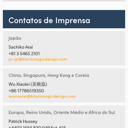
Contatos de Imprensa
Japão
Sachiko Arai
+81 3 5465 2101
pr-jp@blackmagicdesign.com
China, Singapura, Hong Kong e Coreia
Wu Xiaolei (吴晓磊)
+86 17786519350
wuxiaolei@blackmagicdesign.com
Europa, Reino Unido, Oriente Médio e África do Sul
Patrick Hussey
+44(0) 1565 830 049 Ext. 615