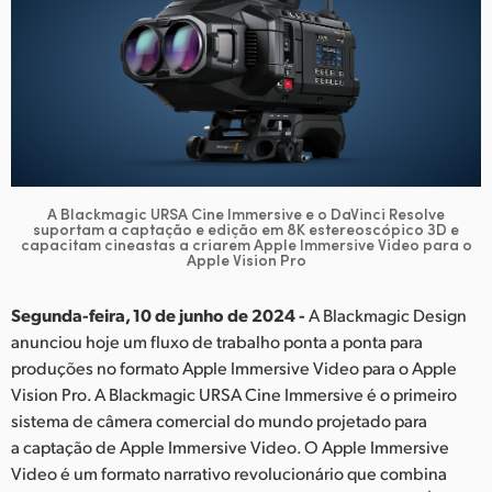
Finland
France
Germany
Hong Kong SAR, China
India
A Blackmagic URSA Cine Immersive e o DaVinci Resolve
suportam a captação e edição em 8K estereoscópico 3D e
capacitam cineastas a criarem Apple Immersive Video para o
Italy
Apple Vision Pro
Japan
Segunda-feira, 10 de junho de 2024 -
A Blackmagic Design
anunciou hoje um fluxo de trabalho ponta a ponta para
Korea
produções no formato Apple Immersive Video para o Apple
Vision Pro. A Blackmagic URSA Cine Immersive é o primeiro
Mexico
sistema de câmera comercial do mundo projetado para
a captação de Apple Immersive Video. O Apple Immersive
Malaysia
Video é um formato narrativo revolucionário que combina