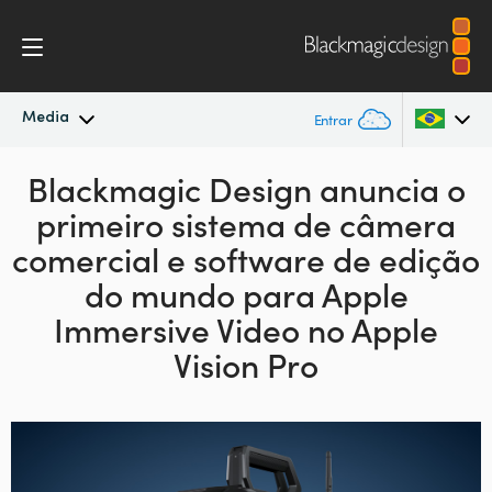
Media
Entrar
Novidades
Blackmagic Design anuncia
o
Argentina
primeiro
sistema de câmera
Australia
Arquivo
comercial
e software de edição
Austria
do mundo para
Apple
Imagens para Imprensa
Immersive Video no Apple
Brazil
Vision Pro
Canada
China
Denmark