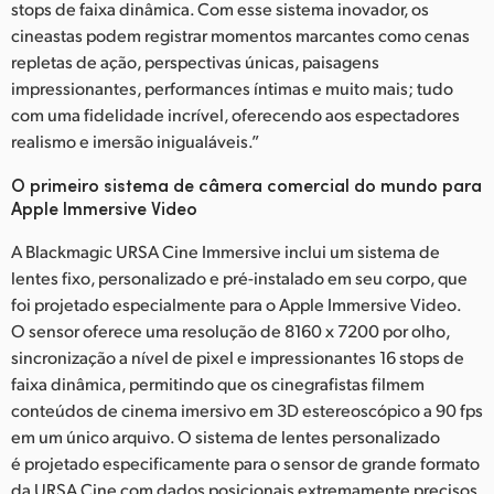
stops de faixa dinâmica. Com esse sistema inovador, os
UAE
cineastas podem registrar momentos marcantes como cenas
repletas de ação, perspectivas únicas, paisagens
Ukraine
impressionantes, performances íntimas e muito mais; tudo
com uma fidelidade incrível, oferecendo aos espectadores
United Kingdom
realismo e imersão inigualáveis.”
United States
O primeiro sistema de câmera comercial do mundo para
Apple Immersive Video
A Blackmagic URSA Cine Immersive inclui um sistema de
lentes fixo, personalizado e pré-instalado em seu corpo, que
foi projetado especialmente para o Apple Immersive Video.
O sensor oferece uma resolução de 8160 x 7200 por olho,
sincronização a nível de pixel e impressionantes 16 stops de
faixa dinâmica, permitindo que os cinegrafistas filmem
conteúdos de cinema imersivo em 3D estereoscópico a 90 fps
em um único arquivo. O sistema de lentes personalizado
é projetado especificamente para o sensor de grande formato
da URSA Cine com dados posicionais extremamente precisos