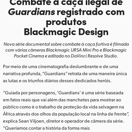
Combate à caça ilegal
de
Finland
Guardians
registrado
com
produtos
France
Blackmagic Design
Germany
Nova série documental sobre combate à caça furtiva é filmada
Hong Kong SAR, China
com várias câmeras
Blackmagic URSA Mini Pro e Blackmagic
Pocket Cinema e editada no DaVinci Resolve Studio.
India
Por meio de uma cinematografia deslumbrante e de uma
Italy
narrativa profunda, “Guardians” retrata de uma maneira única
as lutas e os triunfos diários desses dedicados heróis.
Japan
“Guiada por personagens, ‘Guardians’ é uma série baseada
Korea
em fatos reais que vai além das manchetes para mostrar ao
público como é o trabalho de proteção da vida selvagem na
Mexico
África através dos olhos da população local na linha de frente”,
Malaysia
explica Sean Viljoen, diretor e operador de câmera da série.
“Queríamos contar a história da forma mais