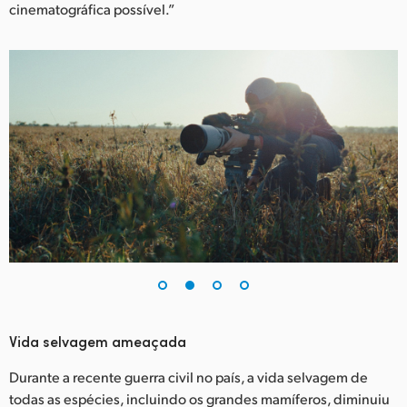
Netherlands
cinematográfica possível.”
New Zealand
Norway
Poland
Portugal
Singapore
South Africa
Spain
Sweden
Vida selvagem ameaçada
Chinese Taipei
Durante a recente guerra civil no país, a vida selvagem de
Turkey
todas as espécies, incluindo os grandes mamíferos, diminuiu