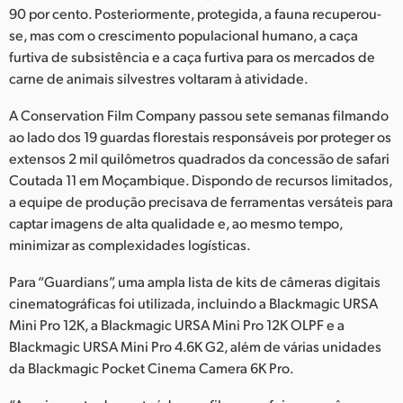
90 por cento. Posteriormente, protegida, a fauna recuperou-
UAE
se, mas com o crescimento populacional humano, a caça
furtiva de subsistência e a caça furtiva para os mercados de
Ukraine
carne de animais silvestres voltaram à atividade.
United Kingdom
A Conservation Film Company passou sete semanas filmando
ao lado dos 19 guardas florestais responsáveis por proteger os
United States
extensos 2 mil quilômetros quadrados da concessão de safari
Coutada 11 em Moçambique. Dispondo de recursos limitados,
a equipe de produção precisava de ferramentas versáteis para
captar imagens de alta qualidade e, ao mesmo tempo,
minimizar as complexidades logísticas.
Para “Guardians”, uma ampla lista de kits de câmeras digitais
cinematográficas foi utilizada, incluindo a Blackmagic URSA
Mini Pro 12K, a Blackmagic URSA Mini Pro 12K OLPF e a
Blackmagic URSA Mini Pro 4.6K G2, além de várias unidades
da Blackmagic Pocket Cinema Camera 6K Pro.