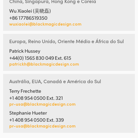
China, Singapura, Hong Kong e Coreia
Wu Xiaolei (吴晓磊)
+86 17786519350
wuxiaolei@blackmagicdesign.com
Europa, Reino Unido, Oriente Médio e África do Sul
Patrick Hussey
+44(0) 1565 830 049 Ext. 615
patrickh@blackmagicdesign.com
Austrália, EUA, Canadá e América do Sul
Terry Frechette
+1 408 954 0500 Ext. 321
pr-usa@blackmagicdesign.com
Stephanie Hueter
+1 408 954 0500 Ext. 339
pr-usa@blackmagicdesign.com