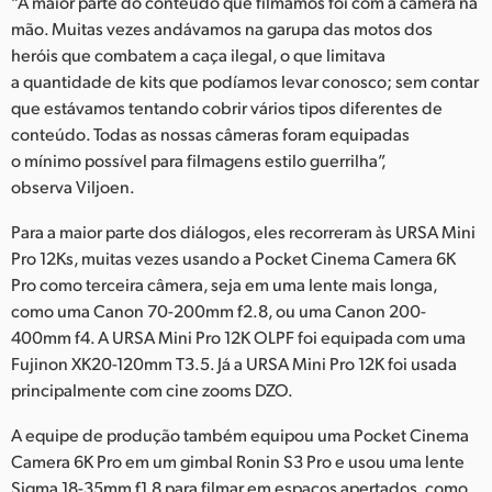
“A maior parte do conteúdo que filmamos foi com a câmera na
mão. Muitas vezes andávamos na garupa das motos dos
heróis que combatem a caça ilegal, o que limitava
a quantidade de kits que podíamos levar conosco; sem contar
que estávamos tentando cobrir vários tipos diferentes de
conteúdo. Todas as nossas câmeras foram equipadas
o mínimo possível para filmagens estilo guerrilha”,
observa Viljoen.
Para a maior parte dos diálogos, eles recorreram às URSA Mini
Pro 12Ks, muitas vezes usando a Pocket Cinema Camera 6K
Pro como terceira câmera, seja em uma lente mais longa,
como uma Canon 70-200mm f2.8, ou uma Canon 200-
400mm f4. A URSA Mini Pro 12K OLPF foi equipada com uma
Fujinon XK20-120mm T3.5. Já a URSA Mini Pro 12K foi usada
principalmente com cine zooms DZO.
A equipe de produção também equipou uma Pocket Cinema
Camera 6K Pro em um gimbal Ronin S3 Pro e usou uma lente
Sigma 18-35mm f1.8 para filmar em espaços apertados, como