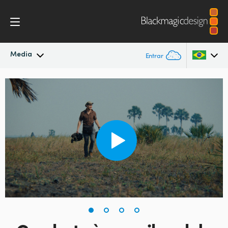
Media
Entrar
Novidades
Argentina
Australia
Arquivo
Austria
Imagens para Imprensa
Brazil
Canada
China
Denmark