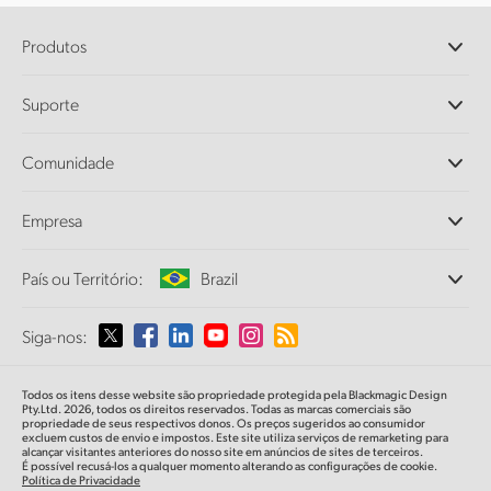
Produtos
Câmeras Profissionais
Suporte
DaVinci Resolve e Fusion
Switchers de Produção ATEM
Revendedores
Comunidade
Ultimatte
Central de Suporte Técnico
Gravadores de Disco
Fale Conosco
Comunidade Splice
Empresa
Captura e Reprodução
Cintel Scanner
Escritórios
Conversão de Padrões
País ou Território:
Brazil
Sobre a Blackmagic Design
Conversores Broadcast
Parcerias
Monitoramento
Selecione seu país ou território
Siga-nos:
Imprensa
Armazenamento em Rede
MultiView
Argentina
Todos os itens desse website são propriedade protegida pela Blackmagic Design
Roteamento e Distribuição
Pty.Ltd. 2026, todos os direitos reservados. Todas as marcas comerciais são
propriedade de seus respectivos donos. Os preços sugeridos ao consumidor
Streaming e Codificação
Australia
excluem custos de envio e impostos. Este site utiliza serviços de remarketing para
alcançar visitantes anteriores do nosso site em anúncios de sites de terceiros.
É possível recusá-los a qualquer momento alterando as configurações de cookie.
Política de Privacidade
Austria