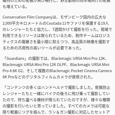
維持のための密猟が再び横行し、野生動物の肉市場向けの密猟
Turkey
も増えている。
UAE
Conservation Film Companyは、モザンビーク国内の広大な
2,000平方キロメートルのCoutada 11サファリを保護する19人
Ukraine
のレンジャーたちと協力し、7週間かけて撮影を行った。現場で
United Kingdom
利用できるリソースは限られているため、制作チームはロジス
ティクスの複雑さを最小限に抑えつつ、高品質の映像を撮影す
United States
るための汎用性の高いツールが必要であった。
「Guardians」の撮影では、Blackmagic URSA Mini Pro 12K、
Blackmagic URSA Mini Pro 12K OLPF、Blackmagic URSA Mini
Pro 4.6K G2、そして複数のBlackmagic Pocket Cinema Camera
6K Proなどのデジタルフィルムカメラが使用された。
「コンテンツの多くはハンドヘルドで撮影しました。密猟防止
レンジャーたちと一緒にバイクの後ろに飛び乗って撮影してい
たので、持ち運べる機材が限られていたのですが、様々な種類
の撮影を行いたいと思っていました。すべてのカメラは可能な
限り軽量にリグを組んで、ラン＆ガン撮影に対応したセットア