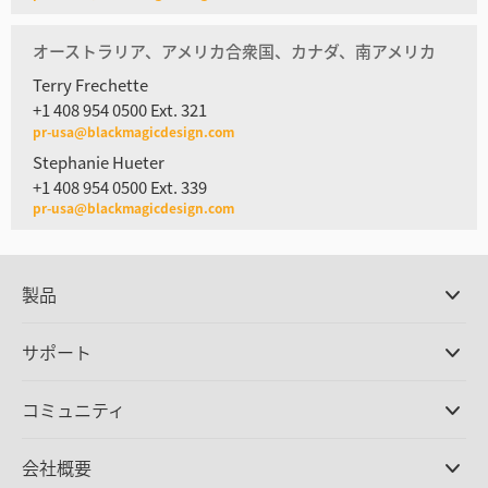
オーストラリア、アメリカ合衆国、カナダ、南アメリカ
Terry Frechette
+1 408 954 0500 Ext. 321
pr-usa@blackmagicdesign.com
Stephanie Hueter
+1 408 954 0500 Ext. 339
pr-usa@blackmagicdesign.com
製品
プロ仕様カメラ
サポート
DaVinci Resolve/Fusion
ソフトウェア
取扱販社
コミュニティ
ATEMプロダクション
スイッチャー
サポートセンター
Ultimatte
お問い合わせ
Spliceコミュニティ
会社概要
ディスクレコーダー