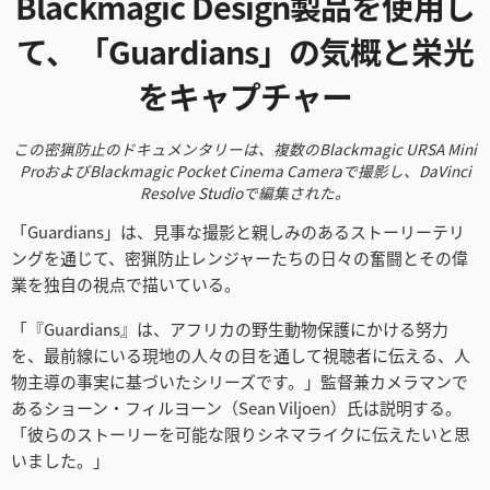
Blackmagic Design製品
を使用し
Finland
て、「Guardians」
の気概と栄光
France
をキャプチャー
Germany
この密猟防止のドキュメンタリーは、複数のBlackmagic URSA Mini
Pro
およびBlackmagic Pocket Cinema Cameraで撮影し、DaVinci
Hong Kong SAR, China
Resolve Studioで編集された。
India
「Guardians」は、見事な撮影と親しみのあるストーリーテリ
ングを通じて、密猟防止レンジャーたちの日々の奮闘とその偉
Italy
業を独自の視点で描いている。
Japan
「『Guardians』は、アフリカの野生動物保護にかける努力
を、最前線にいる現地の人々の目を通して視聴者に伝える、人
Korea
物主導の事実に基づいたシリーズです。」監督兼カメラマンで
あるショーン・フィルヨーン（Sean Viljoen）氏は説明する。
Mexico
「彼らのストーリーを可能な限りシネマライクに伝えたいと思
Malaysia
いました。」