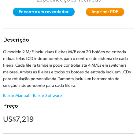
Finland
Encontre um revendedor
Imprimir PDF
Especificações
France
Germany
Descrição
Hong Kong SAR, China
O modelo 2 M/E inclui duas fileiras M/E com 20 botões de entrada
e duas telas LCD independentes para o controle de sistema de cada
India
fileira. Cada fileira também pode controlar até 4 M/Es em switchers
Italy
maiores. Ambas as fileiras e todos os botões de entrada incluem LCDs
para rotulação personalizada. Também inclui um barramento de
Japan
seleção independente para cada fileira.
Baixar Manual
Baixar Software
Korea
Preço
Mexico
US$7,219
Malaysia