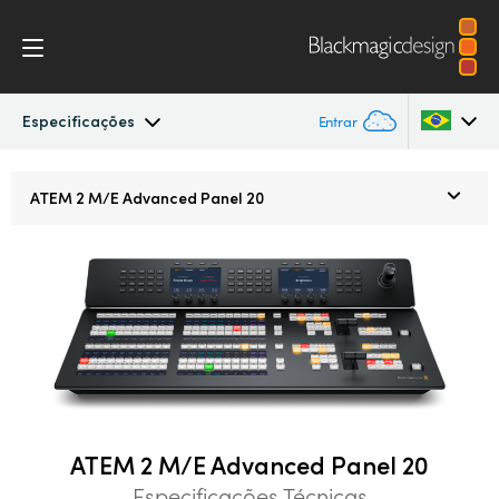
Especificações
Entrar
ATEM Constellation
Argentina
ATEM
2 M/E
Advanced Panel 20
Australia
Design
Austria
Recursos
Brazil
Controle por Software
Canada
Advanced Panel
China
ATEM 2 M/E Advanced Panel 20
Denmark
Camera Control
Especificações Técnicas