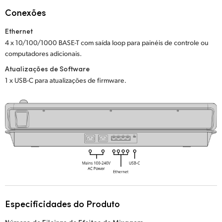
Netherlands
Conexões
New Zealand
Ethernet
4 x 10/100/1000 BASE-T com saída loop para painéis de controle ou
Norway
computadores adicionais.
Poland
Atualizações de Software
1 x USB-C para atualizações de firmware.
Portugal
Singapore
South Africa
Spain
Sweden
Chinese Taipei
Especificidades do Produto
Turkey