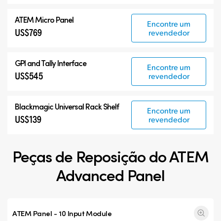
ATEM Micro Panel
Encontre um
US$769
revendedor
GPI and Tally Interface
Encontre um
US$545
revendedor
Blackmagic Universal Rack Shelf
Encontre um
US$139
revendedor
Peças de Reposição do ATEM
Advanced Panel
ATEM Panel - 10 Input Module