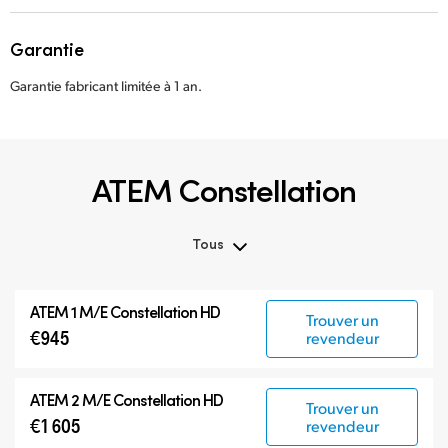
Garantie
Garantie fabricant limitée à 1 an.
ATEM Constellation
Tous
Tous
ATEM 1 M/E Constellation HD
Trouver un
ATEM Constellation
€945
revendeur
ATEM Advanced Panels
Modèles compatibles
ATEM 2 M/E Constellation HD
Trouver un
€1 605
revendeur