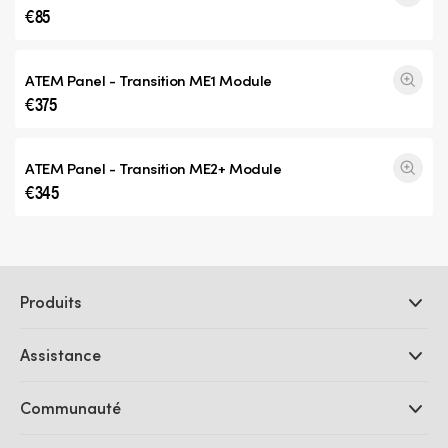
€85
ATEM Panel -
Transition ME1
Module
€375
ATEM Panel -
Transition ME2+
Module
€345
Produits
Caméras professionnelles
Assistance
Logiciels DaVinci Resolve et Fusion
Mélangeurs de production ATEM
Distributeurs
Communauté
Ultimatte
Centre d'assistance technique
Enregistreurs à disques
Contact
Communauté Splice