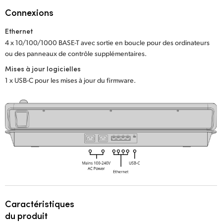
Netherlands
Connexions
New Zealand
Ethernet
4 x 10/100/1000 BASE-T avec sortie en boucle pour des ordinateurs
Norway
ou des panneaux de contrôle supplémentaires.
Poland
Mises à jour logicielles
1 x USB-C pour les mises à jour du firmware.
Portugal
Singapore
South Africa
Spain
Sweden
Chinese Taipei
Caractéristiques
Turkey
du produit