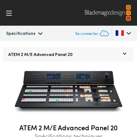
Spécifications
Se connecter
ATEM Constellation
Argentina
ATEM
2 M/E
Advanced Panel 20
Australia
Design
Austria
Fonctionnalités
Brazil
Contrôle logiciel
Canada
Advanced Panel
China
ATEM 2 M/E Advanced Panel 20
Denmark
Camera Control
Spécifications techniques