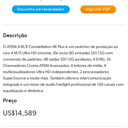
Finland
Encontre um revendedor
Imprimir PDF
Especificações
France
Germany
Descrição
Hong Kong SAR, China
O ATEM 4 M/E Constellation 4K Plus é um switcher de produção ao
vivo 4 M/E Ultra HD enorme. Ele inclui 80 entradas SDI 12G com
India
conversão de padrões, 48 saídas SDI 12G auxiliares, 4 DVEs, 16
Chaveadores Croma ATEM Avançados, 4 leitores de mídia, 4
Italy
multivisualizadores Ultra HD independentes, 2 processadores
SuperSource e muito mais. Também oferece intercomunicação
Japan
integrada e um mixer de áudio Fairlight profissional de 156 canais com
equalização e dinâmica.
Korea
Preço
Mexico
US$14,589
Malaysia