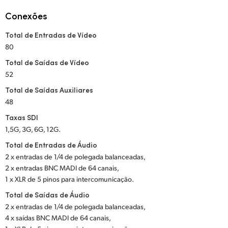
Netherlands
Conexões
New Zealand
Total de Entradas de Vídeo
Norway
80
Total de Saídas de Vídeo
Poland
52
Portugal
Total de Saídas Auxiliares
48
Singapore
Taxas SDI
1,5G, 3G, 6G, 12G.
South Africa
Total de Entradas de Áudio
Spain
2 x entradas de 1/4 de polegada balanceadas,
2 x entradas BNC MADI de 64 canais,
Sweden
1 x XLR de 5 pinos para intercomunicação.
Total de Saídas de Áudio
Chinese Taipei
2 x entradas de 1/4 de polegada balanceadas,
4 x saídas BNC MADI de 64 canais,
Turkey