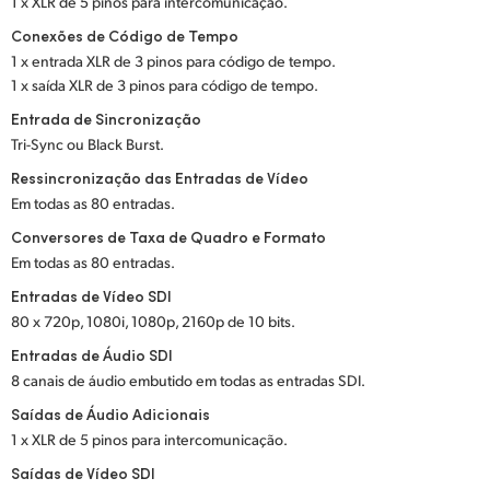
1 x XLR de 5 pinos para intercomunicação.
UAE
Conexões de Código de Tempo
1 x entrada XLR de 3 pinos para código de tempo.
Ukraine
1 x saída XLR de 3 pinos para código de tempo.
Entrada de Sincronização
United Kingdom
Tri-Sync ou Black Burst.
United States
Ressincronização das Entradas de Vídeo
Em todas as 80 entradas.
Conversores de Taxa de Quadro e Formato
Em todas as 80 entradas.
Entradas de Vídeo SDI
80 x 720p, 1080i, 1080p, 2160p de 10 bits.
Entradas de Áudio SDI
8 canais de áudio embutido em todas as entradas SDI.
Saídas de Áudio Adicionais
1 x XLR de 5 pinos para intercomunicação.
Saídas de Vídeo SDI