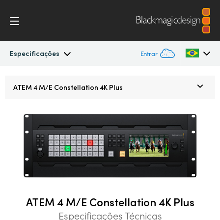
Especificações
Entrar
ATEM Constellation
Argentina
ATEM 4 M/E
Constellation 4K Plus
Australia
Design
Austria
Recursos
Brazil
Controle por Software
Canada
Advanced Panel
China
ATEM 4 M/E Constellation 4K Plus
Denmark
Camera Control
Especificações Técnicas