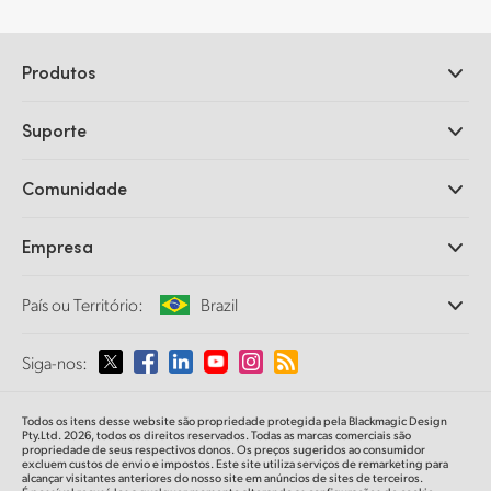
Produtos
Câmeras Profissionais
Suporte
DaVinci Resolve e Fusion
Switchers de Produção ATEM
Revendedores
Comunidade
Ultimatte
Central de Suporte Técnico
Gravadores de Disco
Fale Conosco
Comunidade Splice
Empresa
Captura e Reprodução
Cintel Scanner
Escritórios
Conversão de Padrões
País ou Território:
Brazil
Sobre a Blackmagic Design
Conversores Broadcast
Parcerias
Monitoramento
Selecione seu país ou território
Siga-nos:
Imprensa
Armazenamento em Rede
MultiView
Argentina
Todos os itens desse website são propriedade protegida pela Blackmagic Design
Roteamento e Distribuição
Pty.Ltd. 2026, todos os direitos reservados. Todas as marcas comerciais são
propriedade de seus respectivos donos. Os preços sugeridos ao consumidor
Streaming e Codificação
Australia
excluem custos de envio e impostos. Este site utiliza serviços de remarketing para
alcançar visitantes anteriores do nosso site em anúncios de sites de terceiros.