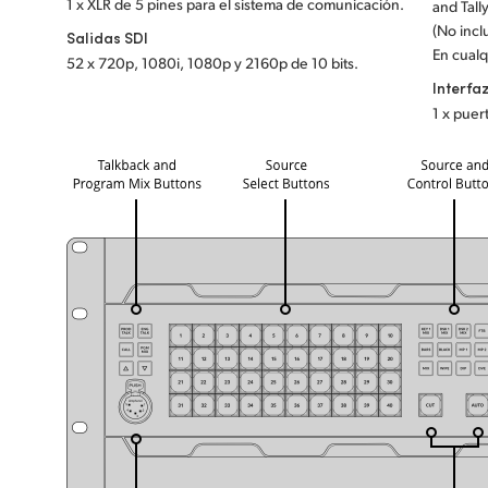
1 x XLR de 5 pines para el sistema de comunicación.
and Tall
(No incl
Salidas SDI
En cualq
52 x 720p, 1080i, 1080p y 2160p de 10 bits.
Interfa
1 x puer