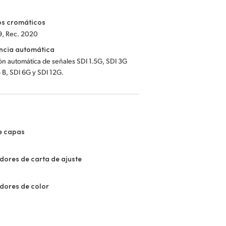
os cromáticos
9, Rec. 2020
ncia automática
n automática de señales SDI 1.5G, SDI 3G
o B, SDI 6G y SDI 12G.
e capas
ores de carta de ajuste
dores de color