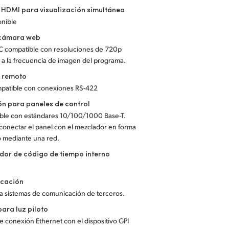
 HDMI para visualización simultánea
onible
 cámara web
-C compatible con resoluciones de 720p
a la frecuencia de imagen del programa.
l remoto
mpatible con conexiones RS-422
n para paneles de control
ble con estándares 10/100/1000 Base-T.
conectar el panel con el mezclador en forma
o mediante una red.
or de código de tiempo interno
cación
a sistemas de comunicación de terceros.
para luz piloto
 conexión Ethernet con el dispositivo GPI