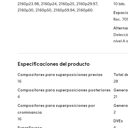
2160p23.98, 2160p24, 2160p25, 2160p29.97,
10 bits.
2160p30, 2160p50, 2160p59.94, 2160p60.
Espaci
Rec. 70
Alterna
Detecció
nivel A 
Especificaciones del producto
Compositores para superposiciones previas
Total d
16
28
Compositores para superposiciones posteriores
Generad
4
21
Compositores para superposiciones por
Genera
crominancia
2
16
DVEs
SuperSource
4