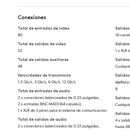
Conexiones
Total de entradas de video
Salidas
80
16 canal
Total de salidas de video
Salidas
52
1 x XLR 
Total de salidas auxiliares
Salidas
48
Cualquie
Velocidades de transmisión
Salidas
1.5 Gb/s, 3 Gb/s, 6 Gb/s, 12 Gb/s
definic
8
Total de entradas de audio
2 x conectores balanceados de 0.25 pulgadas,
Salidas
2 x entradas BNC MADI (64 canales),
Cualquie
1 x XLR de 5 pines para el sistema de comunicación.
Salidas
Total de salidas de audio
4 x sali
2 x conectores balanceados de 0.25 pulgadas,
hasta 48