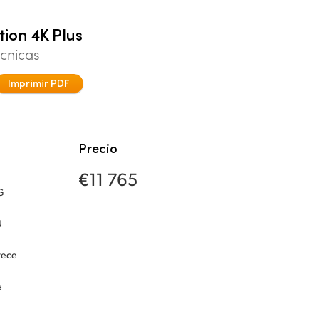
ion 4K Plus
écnicas
Imprimir PDF
Precio
€11 765
G
4
rece
n
e