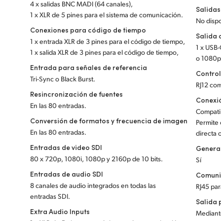
4 x salidas BNC MADI (64 canales),
Salidas
1 x XLR de 5 pines para el sistema de comunicación.
No disp
Conexiones para código de tiempo
Salida
1 x entrada XLR de 3 pines para el código de tiempo,
1 x USB
1 x salida XLR de 3 pines para el código de tiempo,
o 1080p 
Entrada para señales de referencia
Contro
Tri-Sync o Black Burst.
RJ12 co
Resincronización de fuentes
Conexió
En las 80 entradas.
Compati
Conversión de formatos y frecuencia de imagen
Permite 
En las 80 entradas.
directa 
Entradas de video SDI
Generad
80 x 720p, 1080i, 1080p y 2160p de 10 bits.
Sí
Entradas de audio SDI
Comuni
8 canales de audio integrados en todas las
RJ45 par
entradas SDI.
Salida 
Extra Audio Inputs
Mediante