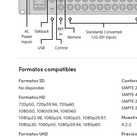
Formatos compatibles
Formatos SD
Confor
No disponible
SMPTE 
SMPTE 425M nivel
Formatos HD
SMPTE 2081‑
720p50, 720p59.94, 720p60
SMPTE 
1080i50, 1080i59.94, 1080i60
Muestr
1080p23.98, 1080p24, 1080p25, 1080p29.97,
1080p30, 1080p50, 1080p59.94, 1080p60.
4:2:2
Formatos UHD
Precisi