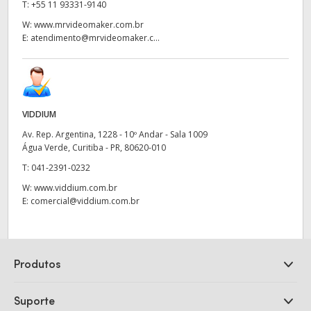
T:
+55 11 93331-9140
W:
www.mrvideomaker.com.br
E:
atendimento@mrvideomaker.c...
VIDDIUM
Av. Rep. Argentina, 1228 - 10º Andar - Sala 1009
Água Verde, Curitiba - PR, 80620-010
T:
041-2391-0232
W:
www.viddium.com.br
E:
comercial@viddium.com.br
Produtos
Câmeras Profissionais
Suporte
DaVinci Resolve e Fusion