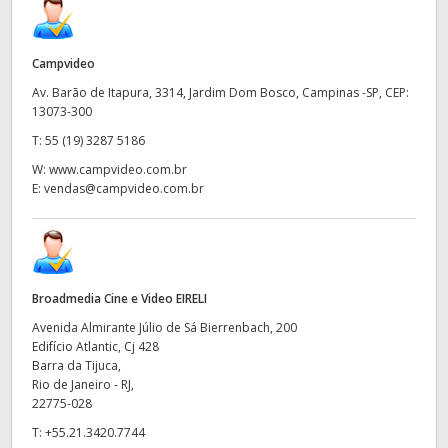
Campvideo
Av. Barão de Itapura, 3314, Jardim Dom Bosco, Campinas -SP, CEP:
13073-300​​
T:
55 (19) 3287 5186
W:
www.campvideo.com.br
E:
vendas@campvideo.com.br
Broadmedia Cine e Video EIRELI
Avenida Almirante Júlio de Sá Bierrenbach, 200
Edifício Atlantic, Cj 428
Barra da Tijuca,
Rio de Janeiro - RJ,
22775-028
T:
+55.21.3420.7744