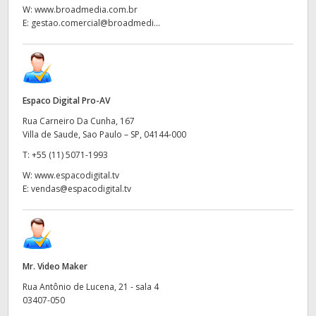
W:
www.broadmedia.com.br
E:
gestao.comercial@broadmedi...
Espaco Digital Pro-AV
Rua Carneiro Da Cunha, 167
Villa de Saude, Sao Paulo – SP, 04144-000
T:
+55 (11) 5071-1993
W:
www.espacodigital.tv
E:
vendas@espacodigital.tv
Mr. Video Maker
Rua Antônio de Lucena, 21 - sala 4
03407-050