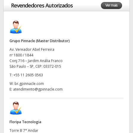
Revendedores Autorizados
Ver mais
Finland
Controle de Câmera
France
Especificações
Germany
Grupo Pinnacle (Master Distributor)
Hong Kong SAR, China
Av. Vereador Abel Ferreira
nº 1800 / 1844
India
Conj 716 – Jardim Anália Franco
São Paulo – SP, CEP: 03372-015
Italy
T:
+55 11 2605 0563
Japan
W:
br.gpinnacle.com
E:
atendimento@gpinnacle.com
Korea
Mexico
Malaysia
Floripa Tecnologia
Torre B 7° Andar