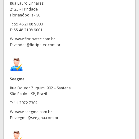
Netherlands
Rua Lauro Linhares
2123 - Trindade
New Zealand
Florianópolis - SC
T:
55 48 2108 9000
Norway
F:
55 48 2108 9001
W:
www.floripatec.com.br
Poland
E:
vendas@floripatec.com.br
Portugal
Singapore
Seegma
South Africa
Rua Doutor Zuquim, 902 – Santana
Spain
São Paulo – SP, Brazil
T:
11 2972 7302
Sweden
W:
www.seegma.com.br
E:
seegma@seegma.com.br
Chinese Taipei
Turkey