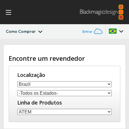
Como Comprar
Entrar
ATEM SDI
Argentina
Encontre um revendedor
Australia
Workflow
Austria
Localização
Controle por Software
Brazil
Como Começar
Canada
Linha de Produtos
Edição
China
Denmark
Advanced Panel