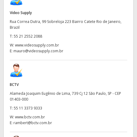
UAE
Video Supply
Ukraine
Rua Correa Dutra, 99 Sobreloja 223 Bairro Catete Rio de Janeiro,
Brazil
United Kingdom
T:
55 21 2552 2088
W:
www.videosupply.com.br
United States
E:
mauro@videosupply.com.br
BCTV
Alameda Joaquim Eugênio de Lima, 739 Cj 12 São Paulo, SP - CEP
01403-000
T:
55 11 3373 9333
W:
www.bctv.com.br
E:
rambert@bctv.com.br