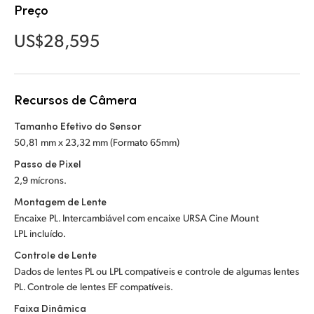
Netherlands
Preço
New Zealand
US$28,595
Norway
Poland
Recursos de Câmera
Portugal
Tamanho Efetivo do Sensor
50,81 mm x 23,32 mm (Formato 65mm)
Singapore
Passo de Pixel
2,9 mícrons.
South Africa
Montagem de Lente
Spain
Encaixe PL. Intercambiável com encaixe URSA Cine Mount
LPL incluído.
Sweden
Controle de Lente
Dados de lentes PL ou LPL compatíveis e controle de algumas lentes
Chinese Taipei
PL. Controle de lentes EF compatíveis.
Turkey
Faixa Dinâmica