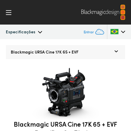
Especificações
Entrar
Blackmagic URSA Cine
Argentina
Blackmagic
URSA Cine 17K 65 + EVF
Australia
Acessórios
Austria
Blackmagic OS
Brazil
Blackmagic RAW
Canada
Media Dock
China
Blackmagic URSA Cine 17K 65 + EVF
Denmark
Galeria