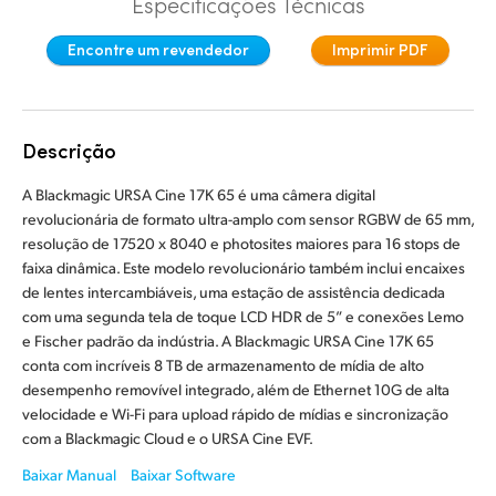
Especificações Técnicas
Finland
Especificações
Encontre um revendedor
Imprimir PDF
France
Germany
Descrição
Hong Kong SAR, China
A Blackmagic URSA Cine 17K 65 é uma câmera digital
India
revolucionária de formato ultra-amplo com sensor RGBW de 65 mm,
resolução de 17520 x 8040 e photosites maiores para 16 stops de
Italy
faixa dinâmica. Este modelo revolucionário também inclui encaixes
de lentes intercambiáveis, uma estação de assistência dedicada
Japan
com uma segunda tela de toque LCD HDR de 5” e conexões Lemo
e Fischer padrão da indústria. A Blackmagic URSA Cine 17K 65
Korea
conta com incríveis 8 TB de armazenamento de mídia de alto
desempenho removível integrado, além de Ethernet 10G de alta
Mexico
velocidade e Wi-Fi para upload rápido de mídias e sincronização
com a Blackmagic Cloud e o URSA Cine EVF.
Malaysia
Baixar Manual
Baixar Software