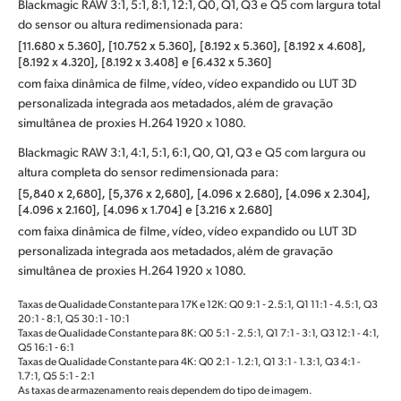
Blackmagic RAW 3:1, 5:1, 8:1, 12:1, Q0, Q1, Q3 e Q5 com largura total
do sensor ou altura redimensionada para:
[11.680 x 5.360], [10.752 x 5.360], [8.192 x 5.360], [8.192 x 4.608],
[8.192 x 4.320], [8.192 x 3.408] e [6.432 x 5.360]
com faixa dinâmica de filme, vídeo, vídeo expandido ou LUT 3D
personalizada integrada aos metadados, além de gravação
simultânea de proxies H.264 1920 x 1080.
Blackmagic RAW 3:1, 4:1, 5:1, 6:1, Q0, Q1, Q3 e Q5 com largura ou
altura completa do sensor redimensionada para:
[5,840 x 2,680], [5,376 x 2,680], [4.096 x 2.680], [4.096 x 2.304],
[4.096 x 2.160], [4.096 x 1.704] e [3.216 x 2.680]
com faixa dinâmica de filme, vídeo, vídeo expandido ou LUT 3D
personalizada integrada aos metadados, além de gravação
simultânea de proxies H.264 1920 x 1080.
Taxas de Qualidade Constante para 17K e 12K: Q0 9:1 ‑ 2.5:1, Q1 11:1 ‑ 4.5:1, Q3
20:1 ‑ 8:1, Q5 30:1 ‑ 10:1
Taxas de Qualidade Constante para 8K: Q0 5:1 - 2.5:1, Q1 7:1 - 3:1, Q3 12:1 - 4:1,
Q5 16:1 ‑ 6:1
Taxas de Qualidade Constante para 4K: Q0 2:1 - 1.2:1, Q1 3:1 - 1.3:1, Q3 4:1 -
1.7:1, Q5 5:1 ‑ 2:1
As taxas de armazenamento reais dependem do tipo de imagem.