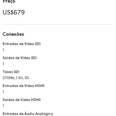
Preço
Netherlands
US$679
New Zealand
Norway
Conexões
Poland
Entradas de Vídeo SDI
Portugal
1
Singapore
Saídas de Vídeo SDI
1
South Africa
Taxas SDI
270Mb, 1.5G, 3G
Spain
Entradas de Vídeo HDMI
Sweden
1
Saídas de Vídeo HDMI
Chinese Taipei
1
Turkey
Entradas de Áudio Analógico