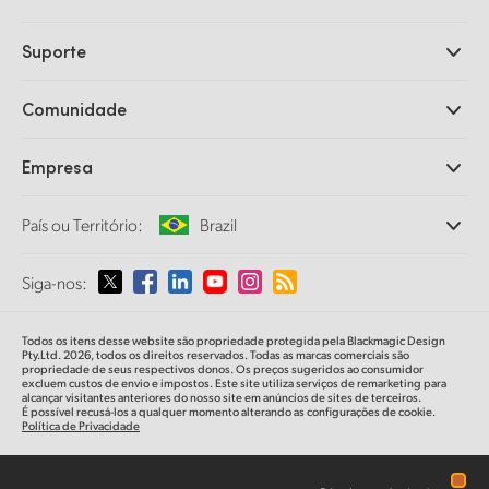
Câmeras Profissionais
Suporte
DaVinci Resolve e Fusion
Switchers de Produção ATEM
Revendedores
Comunidade
Ultimatte
Central de Suporte Técnico
Gravadores de Disco
Fale Conosco
Comunidade Splice
Empresa
Captura e Reprodução
Cintel Scanner
Escritórios
Conversão de Padrões
País ou Território:
Brazil
Sobre a Blackmagic Design
Conversores Broadcast
Parcerias
Monitoramento
Selecione seu país ou território
Siga-nos:
Imprensa
Armazenamento em Rede
MultiView
Argentina
Todos os itens desse website são propriedade protegida pela Blackmagic Design
Roteamento e Distribuição
Pty.Ltd. 2026, todos os direitos reservados. Todas as marcas comerciais são
propriedade de seus respectivos donos. Os preços sugeridos ao consumidor
Streaming e Codificação
Australia
excluem custos de envio e impostos. Este site utiliza serviços de remarketing para
alcançar visitantes anteriores do nosso site em anúncios de sites de terceiros.
É possível recusá-los a qualquer momento alterando as configurações de cookie.
Política de Privacidade
Austria
Brazil