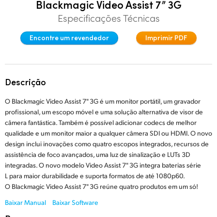
Blackmagic Video Assist 7” 3G
Finland
Especificações Técnicas
France
Encontre um revendedor
Imprimir PDF
Germany
Hong Kong SAR, China
Descrição
India
O Blackmagic Video Assist 7" 3G é um monitor portátil, um gravador
profissional, um escopo móvel e uma solução alternativa de visor de
Italy
câmera fantástica. Também é possível adicionar codecs de melhor
qualidade e um monitor maior a qualquer câmera SDI ou HDMI. O novo
Japan
design inclui inovações como quatro escopos integrados, recursos de
assistência de foco avançados, uma luz de sinalização e LUTs 3D
Korea
integradas. O novo modelo Video Assist 7" 3G integra baterias série
Mexico
L para maior durabilidade e suporta formatos de até 1080p60.
O Blackmagic Video Assist 7" 3G reúne quatro produtos em um só!
Malaysia
Baixar Manual
Baixar Software