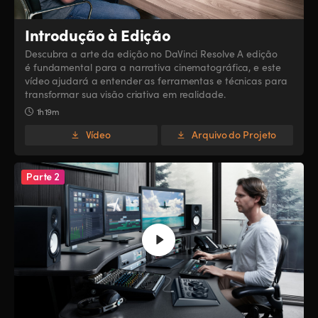
UAE
UAE
Introdução à Edição
Ukraine
Ukraine
Descubra a arte da edição no DaVinci Resolve A edição
é fundamental para a narrativa cinematográfica, e este
United Kingdom
United Kingdom
vídeo ajudará a entender as ferramentas e técnicas para
transformar sua visão criativa em realidade.
United States
United States
1h 19m
Vídeo
Arquivo do Projeto
Parte 2