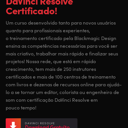
DaVinci Resolve
Finland
Finland
Certificado!
Fusion
France
France
Um curso desenvolvido tanto para novos usuários
Fairlight
quanto para profissionais experientes,
Germany
Germany
o treinamento certificado pela Blackmagic Design
Colaboração
Hong Kong SAR, China
Hong Kong SAR, China
ensina as competências necessárias para você ser
mais criativo, trabalhar mais rápido e finalizar seus
India
India
Teclado
projetos! Nossa rede, que está em rápido
Italy
Italy
crescimento, tem mais de 250 instrutores
Painéis
certificados e mais de 100 centros de treinamento
Japan
Japan
com livros e dezenas de recursos online para ajudá-
Consoles
lo a se tornar um editor, colorista ou engenheiro de
Korea
Korea
som com certificação DaVinci Resolve em
Studio
Mexico
Mexico
pouco tempo!
Malaysia
Malaysia
Mídias
DAVINCI RESOLVE
Download Gratuito