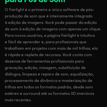
Finland
Finland
Fusion
O Fairlight é o primeiro e único software de pós-
France
France
produção de som que é inteiramente integrado
Fairlight
à edição de imagens. Você pode passar da edição
Germany
Germany
de som à edição de imagens com apenas um clique.
Colaboração
Para novos usuários, a página Fairlight é intuitiva
Hong Kong SAR, China
Hong Kong SAR, China
e fácil de aprender e, para profissionais que
India
India
Teclado
trabalham em projetos com mais de mil trilhas, ela
é rápida e repleta de recursos. Você conta com
Italy
Italy
Painéis
dezenas de ferramentas profissionais para
Japan
Japan
gravação, edição, mixagem, substituição de
Consoles
diálogos, limpeza e reparo de som, equalização,
Korea
Korea
processamento de dinâmica e masterização de
Studio
trilhas em todos os formatos padrão, desde som
Mexico
Mexico
estéreo e surround até os formatos 3D imersivos
Malaysia
Malaysia
Mídias
mais recentes.