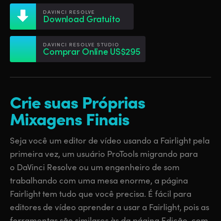
Netherlands
Netherlands
Treinamento
DAVINCI RESOLVE
Download Gratuito
New Zealand
New Zealand
Especificações
Norway
Norway
DAVINCI RESOLVE STUDIO
Comprar Online US$295
Poland
Poland
Portugal
Portugal
Crie suas
Próprias
Singapore
Singapore
Mixagens Finais
South Africa
South Africa
Seja você um editor de vídeo usando a Fairlight pela
Spain
Spain
primeira vez, um usuário ProTools migrando para
o DaVinci Resolve ou um engenheiro de som
Sweden
Sweden
trabalhando com uma mesa enorme, a página
Chinese Taipei
Chinese Taipei
Fairlight tem tudo que você precisa. É fácil para
editores de vídeo aprender a usar a Fairlight, pois as
Turkey
Turkey
ferramentas são similares às da página Edição, com