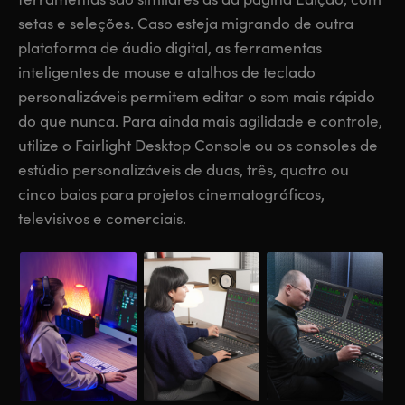
setas e seleções. Caso esteja migrando de outra
UAE
UAE
plataforma de áudio digital, as ferramentas
Ukraine
Ukraine
inteligentes de mouse e atalhos de teclado
personalizáveis permitem editar o som mais rápido
United Kingdom
United Kingdom
do que nunca. Para ainda mais agilidade e controle,
United States
United States
utilize o Fairlight Desktop Console ou os consoles de
estúdio personalizáveis de duas, três, quatro ou
cinco baias para projetos cinematográficos,
televisivos e comerciais.