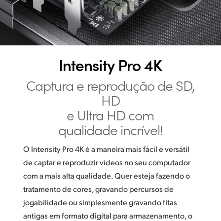
Masterização Digital
Finland
France
Germany
Intensity Pro 4K
Hong Kong SAR, China
Captura e reprodução de SD,
India
HD
e Ultra HD com
Italy
qualidade incrível!
Japan
O Intensity Pro 4K é a maneira mais fácil e versátil
Korea
de captar e reproduzir vídeos no seu computador
com a mais alta qualidade. Quer esteja fazendo o
Mexico
tratamento de cores, gravando percursos de
Malaysia
jogabilidade ou simplesmente gravando fitas
antigas em formato digital para armazenamento, o