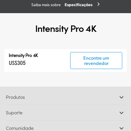
Especificações
Saiba mais sobre
Intensity Pro 4K
Intensity Pro 4K
Encontre um
US$305
revendedor
Produtos
Câmeras Profissionais
Suporte
DaVinci Resolve e Fusion
Switchers de Produção ATEM
Revendedores
Comunidade
Ultimatte
Central de Suporte Técnico