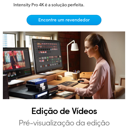
Netherlands
Intensity Pro 4K é a solução perfeita.
New Zealand
Encontre um revendedor
Norway
Poland
Portugal
Singapore
South Africa
Spain
Sweden
Edição de Vídeos
Chinese Taipei
Pré-visualização da edição
Turkey