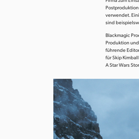
Postproduktion
verwendet. Ein
sind beispielsw
Blackmagic Prod
Produktion und 
führende Edito
für Skip Kimbal
A Star Wars St