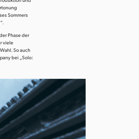
ertonung
ieses Sommers
“.
eder Phase der
r viele
 Wahl. So auch
mpany bei „Solo: