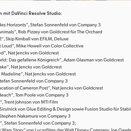
 mit DaVinci Resolve Studio:
des Horizonts“, Stefan Sonnenfeld von Company 3
nimals“, Rob Pizzey von Goldcrest für The Orchard
“, Skip Kimball von EFILM, Deluxe
t Loud“, Mike Howell von Color Collective
ed“, Nat Jencks von Goldcrest
orld: Das gefallene Königreich“, Adam Glasman von Goldcrest
Jake“, Nat Jencks von Goldcrest
 Madeline“, Nat Jencks von Goldcrest
Stefan Sonnenfeld von Company 3
cation of Cameron Post“, Nat Jencks von Goldcrest
Beach“, Tom Poole von Company 3
, Trent Johnson von MTI Film
irulnick von Glue Editing & Design sowie Fusion Studio für Stabi
, Stephen Nakamura von Company 3
“, Stefan Sonnenfeld von Company 3;
ar Wars Story“ von Lucasfilms der Walt Disney Company, Joe Gawl