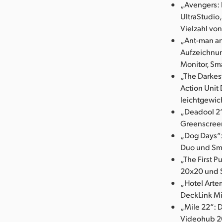
„Avengers: I
UltraStudio
Vielzahl von
„Ant-man an
Aufzeichnun
Monitor, Sm
„The Darkes
Action Unit 
leichtgewic
„Deadool 2“
Greenscreen
„Dog Days“
Duo und Sma
„The First 
20x20 und S
„Hotel Arte
DeckLink Min
„Mile 22“: 
Videohub 20