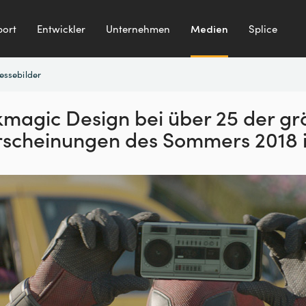
ort
Entwickler
Unternehmen
Medien
Splice
essebilder
kmagic Design bei über 25
der gr
rscheinungen
des Sommers 2018 i