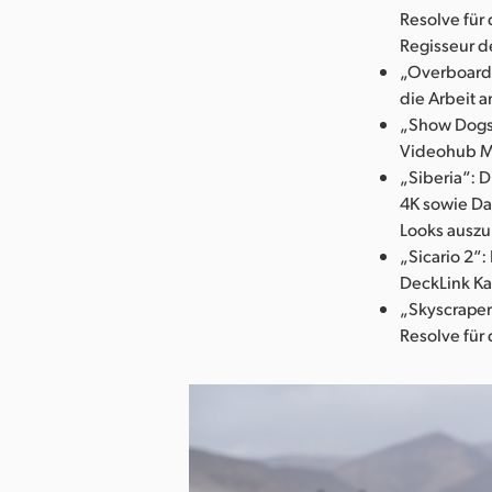
Resolve für 
Regisseur d
„Overboard“
die Arbeit a
„Show Dogs“
Videohub M
„Siberia“: 
4K sowie Da
Looks auszu
„Sicario 2“
DeckLink Ka
„Skyscraper
Resolve für 