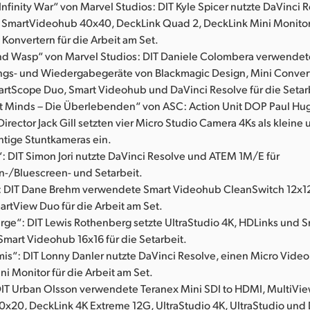
nfinity War“ von Marvel Studios: DIT Kyle Spicer nutzte DaVinci R
, SmartVideohub 40x40, DeckLink Quad 2, DeckLink Mini Monito
 Konvertern für die Arbeit am Set.
d Wasp“ von Marvel Studios: DIT Daniele Colombera verwendet
gs- und Wiedergabegeräte von Blackmagic Design, Mini Convert
artScope Duo, Smart Videohub und DaVinci Resolve für die Setar
t Minds – Die Überlebenden“ von ASC: Action Unit DOP Paul H
Director Jack Gill setzten vier Micro Studio Camera 4Ks als kleine
htige Stuntkameras ein.
: DIT Simon Jori nutzte DaVinci Resolve und ATEM 1M/E für
-/Bluescreen- und Setarbeit.
: DIT Dane Brehm verwendete Smart Videohub CleanSwitch 12x1
rtView Duo für die Arbeit am Set.
Purge“: DIT Lewis Rothenberg setzte UltraStudio 4K, HDLinks und
mart Videohub 16x16 für die Setarbeit.
mis“: DIT Lonny Danler nutzte DaVinci Resolve, einen Micro Vid
i Monitor für die Arbeit am Set.
DIT Urban Olsson verwendete Teranex Mini SDI to HDMI, MultiVie
x20, DeckLink 4K Extreme 12G, UltraStudio 4K, UltraStudio und