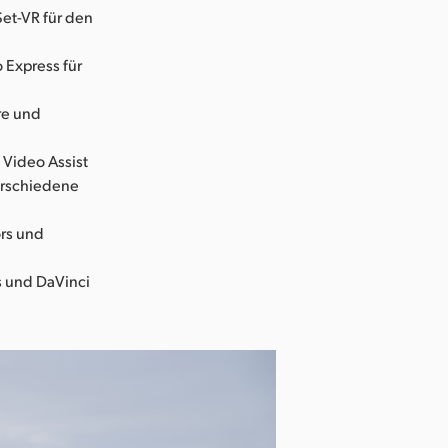
Set-VR für den
 Express für
re und
 Video Assist
erschiedene
ors und
s und DaVinci