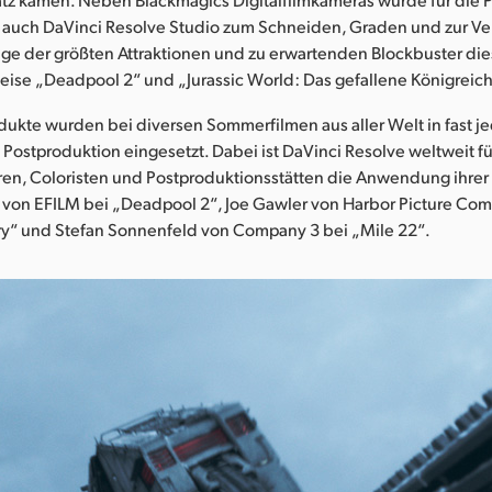
 auch DaVinci Resolve Studio zum Schneiden, Graden und zur V
ige der größten Attraktionen und zu erwartenden Blockbuster d
eise „Deadpool 2“ und „Jurassic World: Das gefallene Königreich
ukte wurden bei diversen Sommerfilmen aus aller Welt in fast j
Postproduktion eingesetzt. Dabei ist DaVinci Resolve weltweit fü
ren, Coloristen und Postproduktionsstätten die Anwendung ihrer
l von EFILM bei „Deadpool 2“, Joe Gawler von Harbor Picture Co
ory“ und Stefan Sonnenfeld von Company 3 bei „Mile 22“.