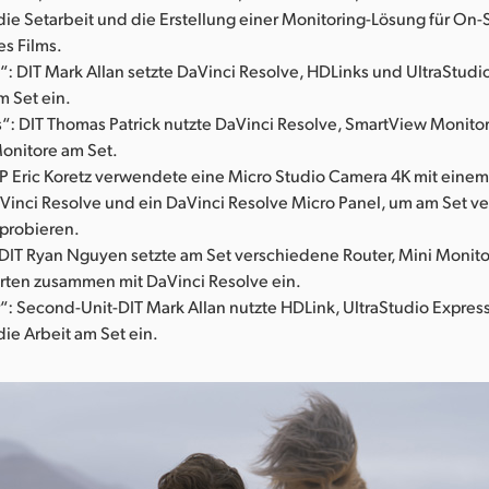
die Setarbeit und die Erstellung einer Monitoring-Lösung für On-
es Films.
: DIT Mark Allan setzte DaVinci Resolve, HDLinks und UltraStudio
m Set ein.
: DIT Thomas Patrick nutzte DaVinci Resolve, SmartView Monito
onitore am Set.
DP Eric Koretz verwendete eine Micro Studio Camera 4K mit einem
Vinci Resolve und ein DaVinci Resolve Micro Panel, um am Set v
probieren.
: DIT Ryan Nguyen setzte am Set verschiedene Router, Mini Monit
rten zusammen mit DaVinci Resolve ein.
“: Second-Unit-DIT Mark Allan nutzte HDLink, UltraStudio Expres
die Arbeit am Set ein.