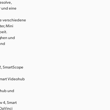
esolve,
r und eine
e verschiedene
er, Mini
beit.
ughen und
 und
2, SmartScope
 Smart Videohub
eohub und
w 4, Smart
 DaVinci