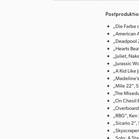
Postproduktion
„Die Farbe 
„American A
„Deadpool 2
„Hearts Bea
„Juliet, Nak
„Jurassic W
„A Kid Like 
„Madeline’s
„Mile 22“, 
„The Misedu
„On Chesil 
„Overboard“
„RBG“, Ken S
„Sicario 2“
„Skyscraper
„Solo: A St