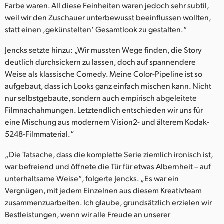
Farbe waren. All diese Feinheiten waren jedoch sehr subtil,
weil wir den Zuschauer unterbewusst beeinflussen wollten,
statt einen ‚gekünstelten‘ Gesamtlook zu gestalten.“
Jencks setzte hinzu: „Wir mussten Wege finden, die Story
deutlich durchsickern zu lassen, doch auf spannendere
Weise als klassische Comedy. Meine Color-Pipeline ist so
aufgebaut, dass ich Looks ganz einfach mischen kann. Nicht
nur selbstgebaute, sondern auch empirisch abgeleitete
Filmnachahmungen. Letztendlich entschieden wir uns für
eine Mischung aus modernem Vision2- und älterem Kodak-
5248-Filmmaterial.“
„Die Tatsache, dass die komplette Serie ziemlich ironisch ist,
war befreiend und öffnete die Tür für etwas Albernheit – auf
unterhaltsame Weise“, folgerte Jencks. „Es war ein
Vergnügen, mit jedem Einzelnen aus diesem Kreativteam
zusammenzuarbeiten. Ich glaube, grundsätzlich erzielen wir
Bestleistungen, wenn wir alle Freude an unserer