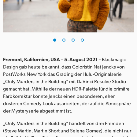
Finland
France
Germany
Hong Kong SAR, China
India
Fremont, Kalifornien, USA – 5. August 2021 –
Blackmagic
Design gab heute bekannt, dass Coloristin Nat Jencks von
Italy
PostWorks New York das Grading der Hulu-Originalserie
„Only Murders in the Building“ mit DaVinci Resolve Studio
Japan
gemacht hat. Mithilfe der neuen HDR-Palette für die primäre
Farbkorrektur konnte Jencks einen besonderen, eher
Korea
düsteren Comedy-Look ausarbeiten, der auf die Atmosphäre
der Mysteryserie abgestimmt ist.
Mexico
„Only Murders in the Building“ handelt von drei Fremden
Malaysia
(Steve Martin, Martin Short und Selena Gomez), die nicht nur