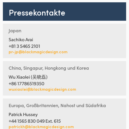
Pressekontakte
Japan
Sachiko Arai
+81 3 5465 2101
pr-jp@blackmagicdesign.com
China, Singapur, Hongkong und Korea
Wu Xiaolei (吴晓磊)
+86 17786519350
wuxiaolei@blackmagicdesign.com
Europa, Großbritannien, Nahost und Südafrika
Patrick Hussey
+44 1565 830 049 Ext. 615
patrickh@blackmagicdesign.com