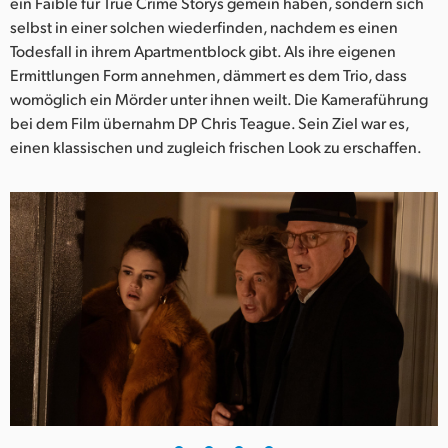
Netherlands
ein Faible für True Crime Storys gemein haben, sondern sich
selbst in einer solchen wiederfinden, nachdem es einen
New Zealand
Todesfall in ihrem Apartmentblock gibt. Als ihre eigenen
Ermittlungen Form annehmen, dämmert es dem Trio, dass
Norway
womöglich ein Mörder unter ihnen weilt. Die Kameraführung
bei dem Film übernahm DP Chris Teague. Sein Ziel war es,
Poland
einen klassischen und zugleich frischen Look zu erschaffen.
Portugal
Singapore
South Africa
Spain
Sweden
Chinese Taipei
Turkey