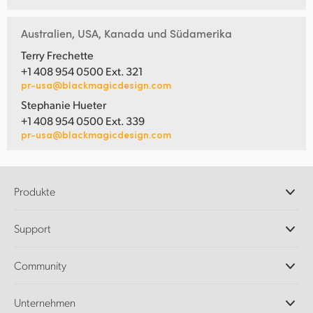
Australien, USA, Kanada und Südamerika
Terry Frechette
+1 408 954 0500 Ext. 321
pr-usa@blackmagicdesign.com
Stephanie Hueter
+1 408 954 0500 Ext. 339
pr-usa@blackmagicdesign.com
Produkte
Professionelle Kameras
Support
DaVinci Resolve und Fusion Software
ATEM Produktionsmischer
Händler
Community
Ultimatte
Support-Center
Diskrekorder
Kontakt
Splice Community
Unternehmen
Aufzeichnung und Wiedergabe