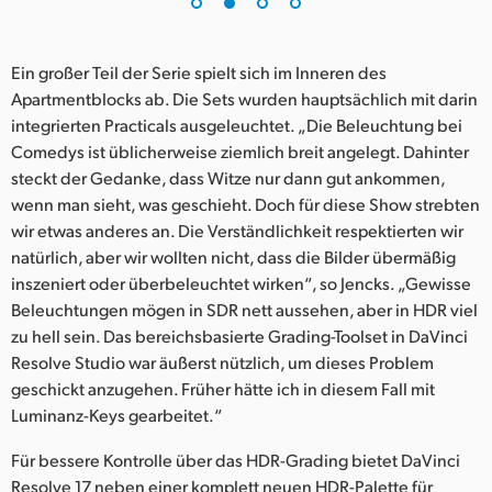
UAE
Ein großer Teil der Serie spielt sich im Inneren des
Ukraine
Apartmentblocks ab. Die Sets wurden hauptsächlich mit darin
United Kingdom
integrierten Practicals ausgeleuchtet. „Die Beleuchtung bei
Comedys ist üblicherweise ziemlich breit angelegt. Dahinter
United States
steckt der Gedanke, dass Witze nur dann gut ankommen,
wenn man sieht, was geschieht. Doch für diese Show strebten
wir etwas anderes an. Die Verständlichkeit respektierten wir
natürlich, aber wir wollten nicht, dass die Bilder übermäßig
inszeniert oder überbeleuchtet wirken“, so Jencks. „Gewisse
Beleuchtungen mögen in SDR nett aussehen, aber in HDR viel
zu hell sein. Das bereichsbasierte Grading-Toolset in DaVinci
Resolve Studio war äußerst nützlich, um dieses Problem
geschickt anzugehen. Früher hätte ich in diesem Fall mit
Luminanz-Keys gearbeitet.“
Für bessere Kontrolle über das HDR-Grading bietet DaVinci
Resolve 17 neben einer komplett neuen HDR-Palette für