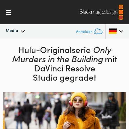
Media
Anmelden
Neueste Nachrichten
Hulu-Originalserie
Only
Argentina
Murders in the Building
mit
Australia
Nachrichtenarchiv
DaVinci Resolve
Austria
Studio gegradet
Pressebilder
Brazil
Canada
China
Denmark