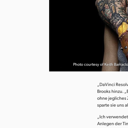
herunterladen
Photo courtesy of Keith Barracl
„DaVinci Resolv
Brooks hinzu. „
ohne jegliches
sparte sie uns 
„Ich verwendete
Anlegen der Ti