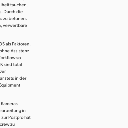
lheit tauchen.
s. Durch die
ms zu betonen.
n, verwertbare
S als Faktoren,
 ohne Assistenz
Workflow so
 sind total
Der
r stets in der
 Equipment
n Kameras
bearbeitung in
 zur Postpro hat
rcrew zu