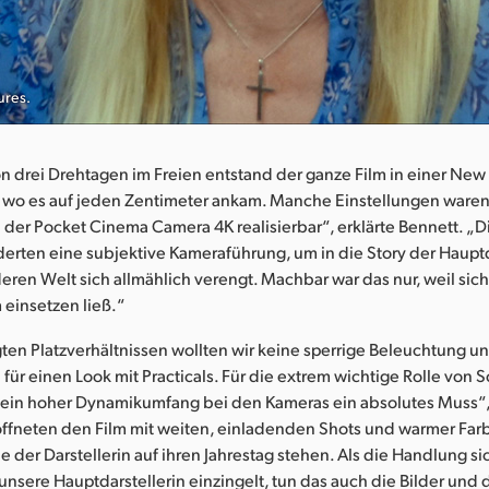
ures.
 drei Drehtagen im Freien entstand der ganze Film in einer New
wo es auf jeden Zentimeter ankam. Manche Einstellungen waren
der Pocket Cinema Camera 4K realisierbar“, erklärte Bennett. „D
erten eine subjektive Kameraführung, um in die Story der Hauptd
eren Welt sich allmählich verengt. Machbar war das nur, weil sic
einsetzen ließ.“
ten Platzverhältnissen wollten wir keine sperrige Beleuchtung 
 für einen Look mit Practicals. Für die extrem wichtige Rolle von 
 ein hoher Dynamikumfang bei den Kameras ein absolutes Muss“,
röffneten den Film mit weiten, einladenden Shots und warmer Fa
de der Darstellerin auf ihren Jahrestag stehen. Als die Handlung 
unsere Hauptdarstellerin einzingelt, tun das auch die Bilder un