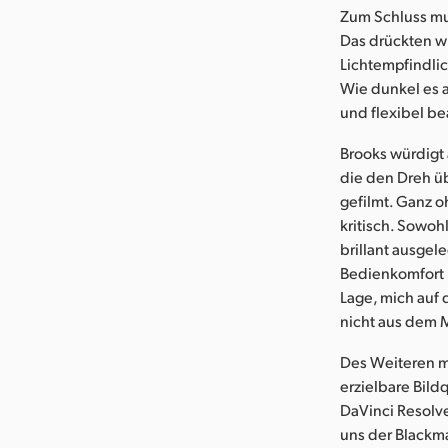
Zum Schluss mus
Das drückten w
Lichtempfindlic
Wie dunkel es 
und flexibel be
Brooks würdigt
die den Dreh ü
gefilmt. Ganz o
kritisch. Sowoh
brillant ausgel
Bedienkomfort u
Lage, mich auf
nicht aus dem M
Des Weiteren m
erzielbare Bild
DaVinci Resolve
uns der Blackma