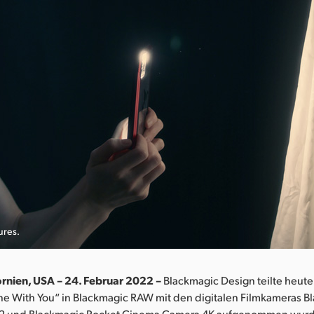
ures.
ornien, USA – 24. Februar 2022 –
Blackmagic Design teilte heute 
one With You“ in Blackmagic RAW mit den digitalen Filmkameras 
G2 und Blackmagic Pocket Cinema Camera 4K aufgenommen wurde