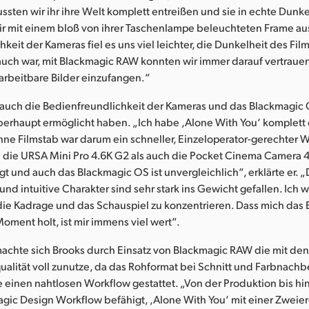
sten wir ihr ihre Welt komplett entreißen und sie in echte Dunke
ir mit einem bloß von ihrer Taschenlampe beleuchteten Frame au
hkeit der Kameras fiel es uns viel leichter, die Dunkelheit des Fil
auch war, mit Blackmagic RAW konnten wir immer darauf vertraue
arbeitbare Bilder einzufangen.“
 auch die Bedienfreundlichkeit der Kameras und das Blackmagic O
berhaupt ermöglicht haben. „Ich habe ,Alone With You‘ komplett
hne Filmstab war darum ein schneller, Einzeloperator-gerechter 
l die URSA Mini Pro 4.6K G2 als auch die Pocket Cinema Camera 4K
egt und auch das Blackmagic OS ist unvergleichlich“, erklärte er. „
nd intuitive Charakter sind sehr stark ins Gewicht gefallen. Ich wa
 die Kadrage und das Schauspiel zu konzentrieren. Dass mich das
oment holt, ist mir immens viel wert“.
achte sich Brooks durch Einsatz von Blackmagic RAW die mit de
qualität voll zunutze, da das Rohformat bei Schnitt und Farbnach
 einen nahtlosen Workflow gestattet. „Von der Produktion bis hin
gic Design Workflow befähigt, ,Alone With You‘ mit einer Zweie