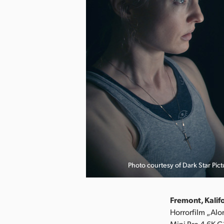
Photo courtesy of Dark Star Pict
Fremont, Kalif
Horrorfilm „Al
Mini Pro 4.6K 