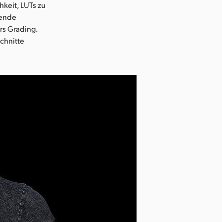
hkeit, LUTs zu
tende
rs Grading.
chnitte