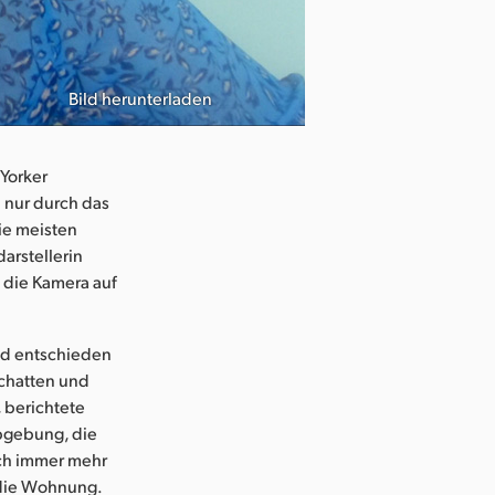
Bild herunterladen
Photo courtesy
 Yorker
 nur durch das
ie meisten
arstellerin
h die Kamera auf
und entschieden
Schatten und
 berichtete
rbgebung, die
sich immer mehr
d die Wohnung.