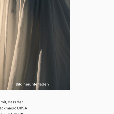
Bild herunterladen
Photo courtesy
mit, dass der
Blackmagic URSA
. Für Schnitt