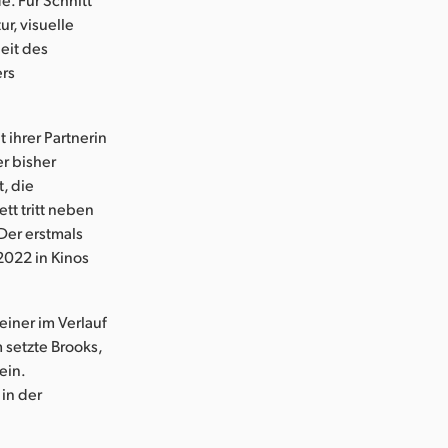
r, visuelle
eit des
ers
 ihrer Partnerin
er bisher
t, die
tt tritt neben
Der erstmals
 2022 in Kinos
einer im Verlauf
 setzte Brooks,
ein.
 in der