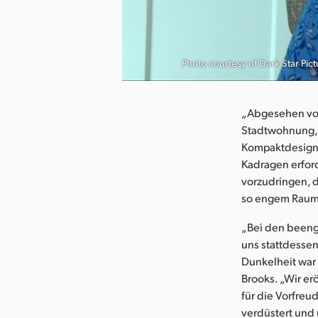
herunterladen
Photo courtesy of Dark Star Pict
„Abgesehen von
Stadtwohnung, 
Kompaktdesign 
Kadragen erford
vorzudringen, d
so engem Raum 
„Bei den beeng
uns stattdessen
Dunkelheit war
Brooks. „Wir e
für die Vorfreu
verdüstert und 