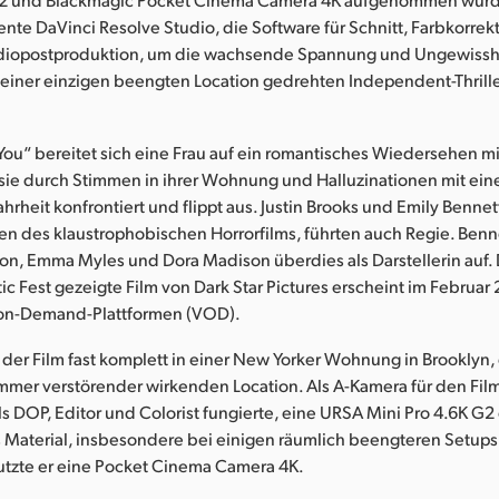
nte DaVinci Resolve Studio, die Software für Schnitt, Farbkorrektu
diopostproduktion, um die wachsende Spannung und Ungewissh
einer einzigen beengten Location gedrehten Independent-Thrill
You“ bereitet sich eine Frau auf ein romantisches Wiedersehen mit
 sie durch Stimmen in ihrer Wohnung und Halluzinationen mit ein
rheit konfrontiert und flippt aus. Justin Brooks und Emily Bennet
 des klaustrophobischen Horrorfilms, führten auch Regie. Benne
on, Emma Myles und Dora Madison überdies als Darstellerin auf. 
ic Fest gezeigte Film von Dark Star Pictures erscheint im Februar
-on-Demand-Plattformen (VOD).
er Film fast komplett in einer New Yorker Wohnung in Brooklyn, 
mer verstörender wirkenden Location. Als A-Kamera für den Film
als DOP, Editor und Colorist fungierte, eine URSA Mini Pro 4.6K G2 
s Material, insbesondere bei einigen räumlich beengteren Setups
zte er eine Pocket Cinema Camera 4K.