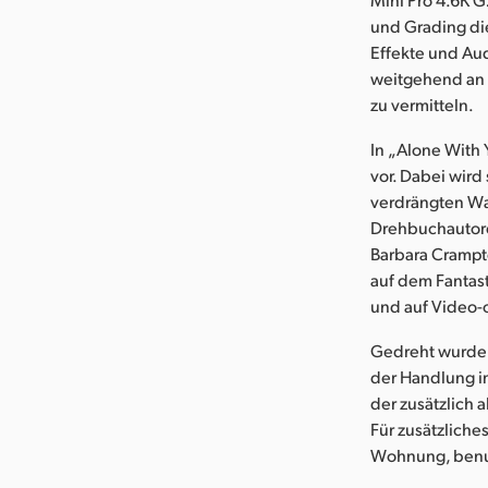
und Grading die
Effekte und Au
weitgehend an 
zu vermitteln.
In „Alone With 
vor. Dabei wird
verdrängten Wah
Drehbuchautoren
Barbara Crampt
auf dem Fantast
und auf Video
Gedreht wurde d
der Handlung im
der zusätzlich 
Für zusätzliche
Wohnung, benut