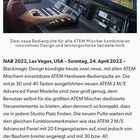
Finland
France
Germany
Zwei neue Bedienpulte für alle ATEM Mischer
kombinieren
innovatives Design und leistungsstarke Sendetechnik
Hong Kong SAR, China
India
NAB 2022, Las Vegas, USA – Sonntag, 24. April 2022 –
Blackmagic Design kündigte heute zwei neue, mit allen ATEM
Italy
Mischern einsetzbare ATEM Hardware-Bedienpulte an. Die
mit je 30 und 40 Tasten ausgeführten neuen ATEM 2 M/E
Japan
Advanced Panel Modelle sind zwar groß genug, dem
Benutzer selbst für die größten ATEM Mischer dedizierte
Korea
Steuerelemente zu bieten, aber dennoch so kompakt, dass
sie in jedem Studio Platz finden. Die neuen Pulte warten mit
Mexico
den gleichen Funktionsmerkmalen wie das ATEM 2 M/E
Malaysia
Advanced Panel mit 20 Eingangstasten auf, sind jedoch von
der Bauform breiter angelegt und mit 30 bzw. 40