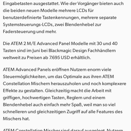
Netherlands
Eingabetasten ausgestattet. Wie der Vorgänger bieten auch
die beiden neuen Modelle mehrere LCDs für
New Zealand
benutzerdefinierte Tastenkennungen, mehrere separate
Systemsteuerungs-LCDs, zwei Blendenhebel zur
Norway
Fadersteuerung und mehr.
Poland
Die ATEM 2 M/E Advanced Panel Modelle mit 30 und 40
Tasten sind im Juni bei Blackmagic Design Fachhändlern
Portugal
weltweit zu Preisen ab 7.695 USD erhältlich.
Singapore
ATEM Advanced Panels eröffnen Nutzern enorm viele
South Africa
Steuermöglichkeiten, um das Optimale aus ihren ATEM
Constellation Mischern herauszuholen und noch komplexere
Spain
Effekte zu gestalten. Gleichzeitig macht die Arbeit mit
griffigen, hochwertigen Tasten, Reglern und einem
Sweden
Blendenhebel auch einfach mehr Spaß, weil man so viel
schnelleren und gleichzeitigen Zugriff auf alle Features des
Chinese Taipei
Mischers hat.
Turkey
ATEM Constellation Mischer sind darauf ausgelegt, Nutzern