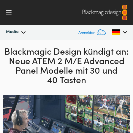
Media
Anmelden
Blackmagic Design kündigt an:
Neueste Nachrichten
Argentina
Neue ATEM 2 M/E Advanced
Australia
Nachrichtenarchiv
Panel
Modelle mit 30 und
Austria
40 Tasten
Pressebilder
Brazil
Canada
China
Denmark