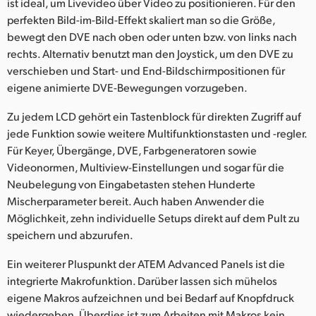
ist ideal, um Livevideo über Video zu positionieren. Für den
perfekten Bild-im-Bild-Effekt skaliert man so die Größe,
bewegt den DVE nach oben oder unten bzw. von links nach
rechts. Alternativ benutzt man den Joystick, um den DVE zu
verschieben und Start- und End-Bildschirmpositionen für
eigene animierte DVE-Bewegungen vorzugeben.
Zu jedem LCD gehört ein Tastenblock für direkten Zugriff auf
jede Funktion sowie weitere Multifunktionstasten und -regler.
Für Keyer, Übergänge, DVE, Farbgeneratoren sowie
Videonormen, Multiview-Einstellungen und sogar für die
Neubelegung von Eingabetasten stehen Hunderte
Mischerparameter bereit. Auch haben Anwender die
Möglichkeit, zehn individuelle Setups direkt auf dem Pult zu
speichern und abzurufen.
Ein weiterer Pluspunkt der ATEM Advanced Panels ist die
integrierte Makrofunktion. Darüber lassen sich mühelos
eigene Makros aufzeichnen und bei Bedarf auf Knopfdruck
wiedergeben. Überdies ist zum Arbeiten mit Makros kein