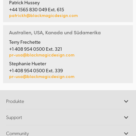
Patrick Hussey
+44 1565 830 049 Ext. 615
patrickh@blackmagicdesign.com
Australien, USA, Kanada und Südamerika
Terry Frechette
+1 408 954 0500 Ext. 321
pr-usa@blackmagicdesign.com
Stephanie Hueter
+1 408 954 0500 Ext. 339
pr-usa@blackmagicdesign.com
Produkte
Professionelle Kameras
Support
DaVinci Resolve und Fusion Software
ATEM Produktionsmischer
Händler
Community
Ultimatte
Support-Center