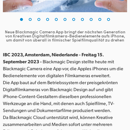
Finland
France
Germany
Neue Blackmagic Camera App bringt der nächsten Generation
von Kreativen Digitalfilmkamera-Bedienelemente aufs iPhone,
um damit von überall in filmischer Spielfilmqualität zu drehen
Hong Kong SAR, China
IBC 2023, Amsterdam, Niederlande - Freitag 15.
India
September 2023 -
Blackmagic Design stellte heute mit
Italy
Blackmagic Camera eine App vor, die Apples iPhones um die
Bedienelemente von digitalen Filmkameras erweitert.
Japan
Die App baut auf dem Betriebssystem der preisgekrönten
Digitalfilmkameras von Blackmagic Design auf und gibt
Korea
iPhone-Content-Gestaltern dieselben professionellen
Werkzeuge an die Hand, mit denen auch Spielfilme, TV-
Mexico
Sendungen und Dokumentarfilme produziert werden.
Da Blackmagic Cloud unterstützt wird, können Kreative
Malaysia
zusammenarbeiten und Medien sofort unter mehreren