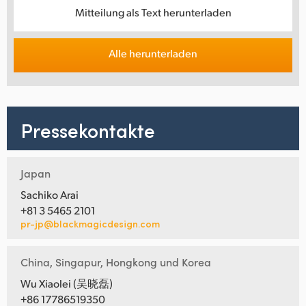
Mitteilung als Text herunterladen
Alle herunterladen
Pressekontakte
Japan
Sachiko Arai
+81 3 5465 2101
pr-jp@blackmagicdesign.com
China, Singapur, Hongkong und Korea
Wu Xiaolei (吴晓磊)
+86 17786519350