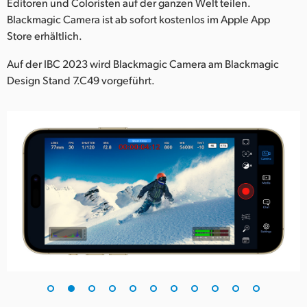
Netherlands
Editoren und Coloristen auf der ganzen Welt teilen.
Blackmagic Camera ist ab sofort kostenlos im Apple App
New Zealand
Store erhältlich.
Norway
Auf der IBC 2023 wird Blackmagic Camera am Blackmagic
Design Stand 7.C49 vorgeführt.
Poland
Portugal
Singapore
South Africa
Spain
Sweden
Chinese Taipei
Turkey