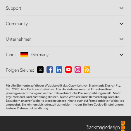
Professionelle Kameras
Support
DaVinci Resolve und Fusion Software
ATEM Produktionsmischer
Händler
Community
Ultimatte
Support-Center
Diskrekorder
Kontakt
Splice Community
Unternehmen
Aufzeichnung und Wiedergabe
Cintel Scanner
Büros
Norm- und Formatwandlung
Land:
Germany
Informationen über uns
Broadcasting-Konverter
Partner
Monitoring
Wählen Sie Ihr Land aus
Folgen Sie uns:
Medien
Netzwerkspeicher
MultiView
Argentina
Für alle Elemente auf dieser Website gilt das Copyright von Blackmagic Design Pty.
Signalverteilung und Distribution
Ltd. 2026. Alle Rechte vorbehalten. Alle Handelsmarken sind Eigentum ihrer
jeweiligen rechtmäßigen Besitzer. *Unverbindliche Preisempfehlungen inkl. MwSt.
Streaming und Encoding
Australia
zzgl. Versand- und Zustellungskosten. Diese Website nutzt Remarketing-Dienste.
Besuchern unserer Website werden unsere Inhalte auch auf Fremdanbieter-Websites
angezeigt. Sie können sich jederzeit abmelden, indem Sie Ihre Cookie-Einstellungen
ändern.
Datenschutzerklärung
Austria
Brazil