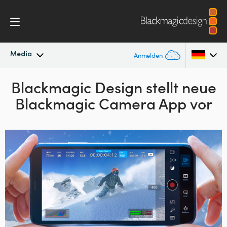
Media
Anmelden
Neueste Nachrichten
Blackmagic Design stellt neue
Argentina
Blackmagic Camera App vor
Australia
Nachrichtenarchiv
Austria
Pressebilder
Brazil
Canada
China
Denmark