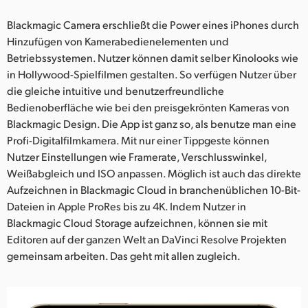
UAE
Blackmagic Camera erschließt die Power eines iPhones durch
Hinzufügen von Kamerabedienelementen und
Ukraine
Betriebssystemen. Nutzer können damit selber Kinolooks wie
in Hollywood-Spielfilmen gestalten. So verfügen Nutzer über
United Kingdom
die gleiche intuitive und benutzerfreundliche
Bedienoberfläche wie bei den preisgekrönten Kameras von
United States
Blackmagic Design. Die App ist ganz so, als benutze man eine
Profi-Digitalfilmkamera. Mit nur einer Tippgeste können
Nutzer Einstellungen wie Framerate, Verschlusswinkel,
Weißabgleich und ISO anpassen. Möglich ist auch das direkte
Aufzeichnen in Blackmagic Cloud in branchenüblichen 10-Bit-
Dateien in Apple ProRes bis zu 4K. Indem Nutzer in
Blackmagic Cloud Storage aufzeichnen, können sie mit
Editoren auf der ganzen Welt an DaVinci Resolve Projekten
gemeinsam arbeiten. Das geht mit allen zugleich.