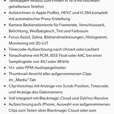
Tarnkappen-Modus zum Filmen in 16:9 mit hochkant
gehaltenem Telefon
Aufzeichnen in Apple ProRes, HEVC und H.264 komplett
mit automatischer Proxy-Erstellung
Kamera-Bedienelemente für Framerate, Verschlusszeit,
Belichtung, Weißabgleich, Tint und Farbraum
Focus Assist, Zebra, Bildrandmarkierungen, Histogramm,
Monitoring mit 3D-LUT
Timecode-Aufzeichnung nach Uhrzeit oder Laufzeit
Tonaufnahme mit PCM, IEEE Float oder AAC bei einer
Samplingrate von 44,1 oder 48 kHz
VU- oder PPM-Audiopegelmeter
Thumbnail-Ansicht aller aufgenommenen Clips
im „Media“-Tab
Clip-Vorschau mit Anzeige von Scrub-Position, Timecode
und Anzeige des Dateinamens
Voll integriert mit Blackmagic Cloud und DaVinci Resolve
Aufzeichnung aufs iPhone, Auswahl von aufgenommenen
Clips zum Teilen über Blackmagic Cloud oder zum