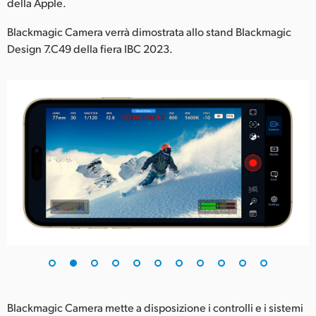
Netherlands
della Apple.
Blackmagic Camera verrà dimostrata allo stand Blackmagic
New Zealand
Design 7.C49 della fiera IBC 2023.
Norway
Poland
Portugal
Singapore
South Africa
Spain
Sweden
Chinese Taipei
Turkey
Blackmagic Camera mette a disposizione i controlli e i sistemi