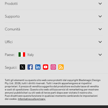
Prodotti
Camere professionali
Supporto
DaVinci Resolve e Fusion
Switcher di produzione ATEM
Rivenditori
Comunità
Ultimatte
Centro assistenza
Registratori su disco
Contattaci
Splice Community
Uffici
Acquisizione e riproduzione
Cintel Scanner
Uffici
Conversione di standard
Paese:
Italy
Chi siamo
Convertitori broadcast
Partner
Monitoraggio
Seleziona un Paese
Seguici:
Media
Archiviazione in rete
MultiView
Argentina
Tutti gli elementi su questo sito web sono protetti dal copyright Blackmagic Design
Routing e distribuzione
Pty. Ltd. 2026, tutti i diritti riservati. Tutti i marchi appartengono ai rispettivi
proprietari. Il prezzo di vendita suggerito dal produttore esclude tasse di vendita
Streaming e codifica
Australia
e costi di spedizione. Questo sito web utilizza servizi di remarketing per mostrare
annunci pubblicitari su siti web di terze parti dopo aver visitato il nostro sito.
Puoi disattivare questa funzione in qualsiasi momento cambiando le impostazioni
dei cookie.
Informativa sulla privacy.
Austria