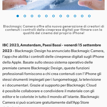
Finland
France
Germany
Blackmagic Camera offre alla nuova generazione di creatori di
contenuti
i controlli delle cineprese digitali per filmare con la
qualità del cinema dal proprio iPhone!
Hong Kong SAR, China
IBC 2023, Amsterdam, Paesi Bassi - venerdì 15 settembre
India
2023 -
Blackmagic Design ha annunciato Blackmagic Camera,
Italia
l’app che abilita i controlli delle cineprese digitali sugli iPhone
della Apple. Basate sullo stesso sistema operativo delle
Japan
premiate camere Blackmagic Design, queste funzioni
professionali forniscono a chi crea contenuti con l’iPhone gli
Korea
stessi strumenti impiegati per i lungometraggi, la televisione
e i documentari. Grazie al supporto per Blackmagic Cloud
Mexico
è possibile collaborare e condividere il materiale con gli
editor e le coloriste in tutto il mondo all’istante. Blackmagic
Malaysia
Camera si può scaricare gratuitamente dall'App Store