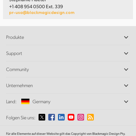
+1 408 954 0500 Ext. 339
pr-usa@blackmagicdesign.com
Produkte
Professionelle Kameras
Support
DaVinci Resolve und Fusion Software
ATEM Produktionsmischer
Händler
Community
Ultimatte
Support-Center
Diskrekorder
Kontakt
Splice Community
Unternehmen
Aufzeichnung und Wiedergabe
Cintel Scanner
Büros
Norm- und Formatwandlung
Land:
Germany
Informationen über uns
Broadcasting-Konverter
Partner
Monitoring
Wählen Sie Ihr Land aus
Folgen Sie uns:
Medien
Netzwerkspeicher
MultiView
Argentina
Für alle Elemente auf dieser Website gilt das Copyright von Blackmagic Design Pty.
Signalverteilung und Distribution