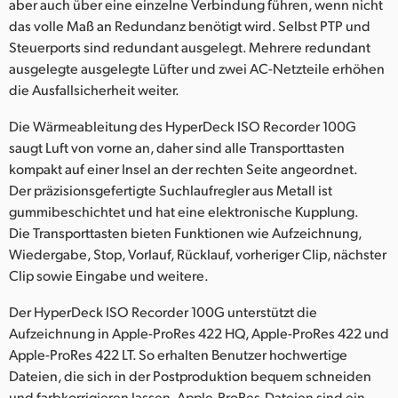
aber auch über eine einzelne Verbindung führen, wenn nicht
das volle Maß an Redundanz benötigt wird. Selbst PTP und
Steuerports sind redundant ausgelegt. Mehrere redundant
ausgelegte ausgelegte Lüfter und zwei AC-Netzteile erhöhen
die Ausfallsicherheit weiter.
Die Wärmeableitung des HyperDeck ISO Recorder 100G
saugt Luft von vorne an, daher sind alle Transporttasten
kompakt auf einer Insel an der rechten Seite angeordnet.
Der präzisionsgefertigte Suchlaufregler aus Metall ist
gummibeschichtet und hat eine elektronische Kupplung.
Die Transporttasten bieten Funktionen wie Aufzeichnung,
Wiedergabe, Stop, Vorlauf, Rücklauf, vorheriger Clip, nächster
Clip sowie Eingabe und weitere.
Der HyperDeck ISO Recorder 100G unterstützt die
Aufzeichnung in Apple-ProRes 422 HQ, Apple-ProRes 422 und
Apple-ProRes 422 LT. So erhalten Benutzer hochwertige
Dateien, die sich in der Postproduktion bequem schneiden
und farbkorrigieren lassen. Apple-ProRes-Dateien sind ein