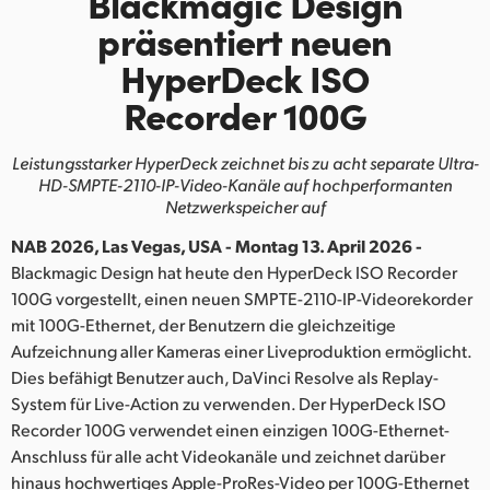
Blackmagic Design
Finland
präsentiert
neuen
HyperDeck ISO
France
Recorder 100G
Germany
Leistungsstarker HyperDeck zeichnet bis zu acht separate
Ultra-
Hong Kong SAR, China
HD-SMPTE-2110-IP-Video-Kanäle auf hochperformanten
Netzwerkspeicher auf
India
NAB 2026, Las Vegas, USA - Montag 13. April 2026 -
Italy
Blackmagic Design hat heute den HyperDeck ISO Recorder
100G vorgestellt, einen neuen SMPTE-2110-IP-Videorekorder
Japan
mit 100G-Ethernet, der Benutzern die gleichzeitige
Aufzeichnung aller Kameras einer Liveproduktion ermöglicht.
Korea
Dies befähigt Benutzer auch, DaVinci Resolve als Replay-
Mexico
System für Live-Action zu verwenden. Der HyperDeck ISO
Recorder 100G verwendet einen einzigen 100G-Ethernet-
Malaysia
Anschluss für alle acht Videokanäle und zeichnet darüber
hinaus hochwertiges Apple-ProRes-Video per 100G-Ethernet