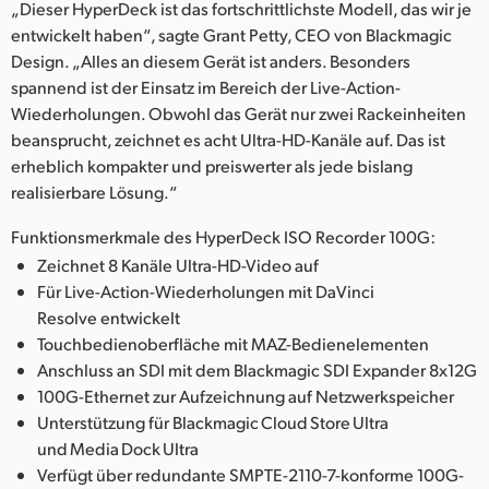
„Dieser HyperDeck ist das fortschrittlichste Modell, das wir je
entwickelt haben“, sagte Grant Petty, CEO von Blackmagic
Design. „Alles an diesem Gerät ist anders. Besonders
spannend ist der Einsatz im Bereich der Live-Action-
Wiederholungen. Obwohl das Gerät nur zwei Rackeinheiten
beansprucht, zeichnet es acht Ultra-HD-Kanäle auf. Das ist
erheblich kompakter und preiswerter als jede bislang
realisierbare Lösung.“
Funktionsmerkmale des HyperDeck ISO Recorder 100G:
Zeichnet 8 Kanäle Ultra-HD-Video auf
Für Live-Action-Wiederholungen mit DaVinci
Resolve entwickelt
Touchbedienoberfläche mit MAZ-Bedienelementen
Anschluss an SDI mit dem Blackmagic SDI Expander 8x12G
100G-Ethernet zur Aufzeichnung auf Netzwerkspeicher
Unterstützung für Blackmagic Cloud Store Ultra
und Media Dock Ultra
Verfügt über redundante SMPTE-2110-7-konforme 100G-