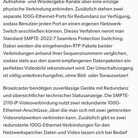
Aufnahme- und Wiedergabe-Kanäle über eine einzige
physische Verbindung anbinden. Zusätzlich stehen zwei
separate 100G-Ethernet-Ports für Redundanz zur Verfügung,
sodass Benutzer jeden Port an einen eigenen Netzwerk-
Switch anschließen können. Dieses Verfahren nennt man
Standard SMPTE-2022-7 Seamless Protection Switching.
Dabei werden die eingehenden RTP-Pakete beider
Verbindungen anhand ihrer Sequenznummern verglichen,
sodass stets aus den zuerst empfangenen Datenpaketen ein
perfektes Videobild rekonstruiert wird. Der Umschaltvorgang
ist völlig unterbrechungsfrei, ohne Bild- oder Tonaussetzer!
Broadcaster benötigen zuverlässige Geräte mit Redundanz
und übersichtlicher technischer Statusanzeige. Die SMPTE-
2110-IP-Videoverbindung nutzt zwei redundante 100G-
Ethernet-Anschlüsse, über die man sich mit zwei getrennten
Videonetzwerken verbinden kann. Zusätzlich gibt es zwei
redundante 100G-Ethernet-Verbindungen für den
Netzwerkspeicher. Daten und Video lassen sich bei Bedarf