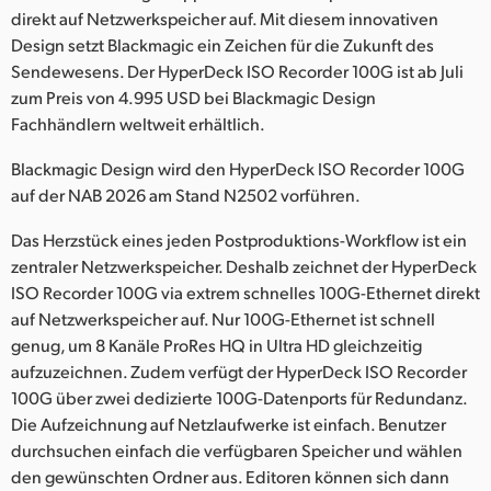
Netherlands
direkt auf Netzwerkspeicher auf. Mit diesem innovativen
Design setzt Blackmagic ein Zeichen für die Zukunft des
New Zealand
Sendewesens. Der HyperDeck ISO Recorder 100G ist ab Juli
Norway
zum Preis von 4.995 USD bei Blackmagic Design
Fachhändlern weltweit erhältlich.
Poland
Blackmagic Design wird den HyperDeck ISO Recorder 100G
Portugal
auf der NAB 2026 am Stand N2502 vorführen.
Singapore
Das Herzstück eines jeden Postproduktions-Workflow ist ein
zentraler Netzwerkspeicher. Deshalb zeichnet der HyperDeck
South Africa
ISO Recorder 100G via extrem schnelles 100G-Ethernet direkt
auf Netzwerkspeicher auf. Nur 100G-Ethernet ist schnell
Spain
genug, um 8 Kanäle ProRes HQ in Ultra HD gleichzeitig
aufzuzeichnen. Zudem verfügt der HyperDeck ISO Recorder
Sweden
100G über zwei dedizierte 100G-Datenports für Redundanz.
Die Aufzeichnung auf Netzlaufwerke ist einfach. Benutzer
Chinese Taipei
durchsuchen einfach die verfügbaren Speicher und wählen
Turkey
den gewünschten Ordner aus. Editoren können sich dann