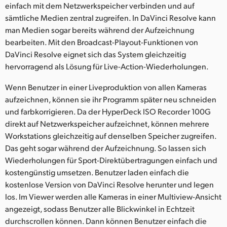
einfach mit dem Netzwerkspeicher verbinden und auf
UAE
sämtliche Medien zentral zugreifen. In DaVinci Resolve kann
man Medien sogar bereits während der Aufzeichnung
Ukraine
bearbeiten. Mit den Broadcast-Playout-Funktionen von
DaVinci Resolve eignet sich das System gleichzeitig
United Kingdom
hervorragend als Lösung für Live-Action-Wiederholungen.
United States
Wenn Benutzer in einer Liveproduktion von allen Kameras
aufzeichnen, können sie ihr Programm später neu schneiden
und farbkorrigieren. Da der HyperDeck ISO Recorder 100G
direkt auf Netzwerkspeicher aufzeichnet, können mehrere
Workstations gleichzeitig auf denselben Speicher zugreifen.
Das geht sogar während der Aufzeichnung. So lassen sich
Wiederholungen für Sport-Direktübertragungen einfach und
kostengünstig umsetzen. Benutzer laden einfach die
kostenlose Version von DaVinci Resolve herunter und legen
los. Im Viewer werden alle Kameras in einer Multiview-Ansicht
angezeigt, sodass Benutzer alle Blickwinkel in Echtzeit
durchscrollen können. Dann können Benutzer einfach die