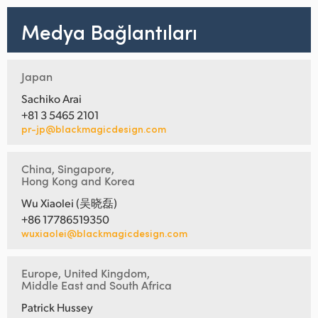
Medya Bağlantıları
Japan
Sachiko Arai
+81 3 5465 2101
pr-jp@blackmagicdesign.com
China, Singapore,
Hong Kong and Korea
Wu Xiaolei (吴晓磊)
+86 17786519350
wuxiaolei@blackmagicdesign.com
Europe, United Kingdom,
Middle East and South Africa
Patrick Hussey