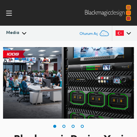
Media
Oturum Aç
En Son Haberler
Argentina
Australia
Haber Arşivi
Austria
Basın Resimleri
Brazil
Canada
China
Denmark