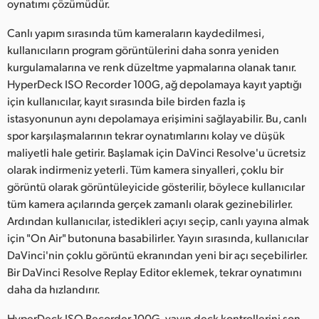
oynatımı çözümüdür.
UAE
Canlı yapım sırasında tüm kameraların kaydedilmesi,
kullanıcıların program görüntülerini daha sonra yeniden
Ukraine
kurgulamalarına ve renk düzeltme yapmalarına olanak tanır.
United Kingdom
HyperDeck ISO Recorder 100G, ağ depolamaya kayıt yaptığı
için kullanıcılar, kayıt sırasında bile birden fazla iş
United States
istasyonunun aynı depolamaya erişimini sağlayabilir. Bu, canlı
spor karşılaşmalarının tekrar oynatımlarını kolay ve düşük
maliyetli hale getirir. Başlamak için DaVinci Resolve'u ücretsiz
olarak indirmeniz yeterli. Tüm kamera sinyalleri, çoklu bir
görüntü olarak görüntüleyicide gösterilir, böylece kullanıcılar
tüm kamera açılarında gerçek zamanlı olarak gezinebilirler.
Ardından kullanıcılar, istedikleri açıyı seçip, canlı yayına almak
için "On Air" butonuna basabilirler. Yayın sırasında, kullanıcılar
DaVinci'nin çoklu görüntü ekranından yeni bir açı seçebilirler.
Bir DaVinci Resolve Replay Editor eklemek, tekrar oynatımını
daha da hızlandırır.
HyperDeck ISO Recorder 100G, yayın deck kontrollerini son