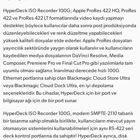
HyperDeck ISO Recorder 100G; Apple ProRes 422 HQ, ProRes
422 ve ProRes 422 LT formatlarında video kaydı yapmayı
destekler, böylece kullanıcılar daha sonra post prodüksiyonda
düzenleyebilecekleri ve renk düzeltme yapabilecekleri
yüksek kaliteli dosyalar elde ederler. Apple ProRes dosyaları
yayıncılık sektöründe yaygın olarak kullanılır ve kullanıcıların
kaydedilen medya dosyalarının DaVinci Resolve, Media
Composer, Premiere Pro ve Final Cut Pro gibi yazılımlarla tam
uyumlu olması sağlanır. İnanılmaz derecede hızlı 100G
Ethernet portlarına sahip olan Blackmagic Cloud Store Ultra
veya Blackmagic Cloud Dock Ultra, en iyi depolama
seçenekleridir. Bu cihazlar, HyperDeck için bir port ve
bilgisayar ağı için de bir port sunar.
HyperDeck ISO Recorder 100G, modern SMPTE-2110 tabanlı
bir tasarıma sahip olmakla birilikte, kullanıcıların mevcut yayın
otomasyon sistemlerini kullanabilmeleri için aynı RS-422 seri
deck kontrol portlarına da sahiptir! HyperDeck ayrıca, disk