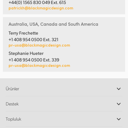
+44(0) 1565 830 049 Ext. 615
patrickh@blackmagicdesign.com
Australia, USA, Canada and South America
Terry Frechette
+1 408 954 0500 Ext. 321
pr-usa@blackmagicdesign.com
Stephanie Hueter
+1 408 954 0500 Ext. 339
pr-usa@blackmagicdesign.com
Ürünler
Profesyonel Video Kameraları
Destek
DaVinci Resolve ve Fusion Yazılımı
ATEM Prodüksiyon Görüntü Mikserleri
Yetkili Bayiler
Topluluk
Ultimatte
Destek Merkezi
Disk Kaydediciler