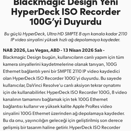
Blackmagic Design Yeni
Finland
HyperDeck ISO Recorder
100G’yi Duyurdu
France
Germany
Bu güçlü HyperDeck, Ultra HD SMPTE 8 ayrı kanala
kadar 2110
IP video sinyalini yüksek hızlı ağ depolamaya kaydeder.
Hong Kong SAR, China
NAB 2026, Las Vegas, ABD - 13 Nisan 2026 Salı -
India
Blackmagic Design bugün, kullanıcıların canlı yapım için tüm
kamera sinyallerini kaydetmelerine olanak tanıyan, 100G
Italy
Ethernet bağlantılı yeni bir SMPTE 2110 IP video kaydedici
olan HyperDeck ISO Recorder 100G'yi duyurdu. Bu sayede
Japan
kullanıcılar, DaVinci Resolve'u canlı aksiyon tekrar oynatımı
için de kullanabilirler. HyperDeck ISO Recorder 100G, 8 video
Korea
kanalının tamamını bağlamak için tek 100G Ethernet
bağlantısı kullanır ve yüksek kalite Apple ProRes video
Mexico
sinyalini 100G Ethernet üzerinden ağ depolamaya kaydeder.
Malaysia
Bu da onu, yayıncılığın geleceği için geliştirilmiş son derece
gelişmiş bir tasarım haline getirir. HyperDeck ISO Recorder