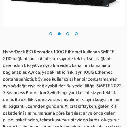
HyperDeck ISO Recorder, 100G Ethernet kullanan SMPTE-
2110 bağlantılara sahiptir, bu sayede tek fiziksel bağlantı
üzerinden 8 kayıt ve oynatım video kanalının tamamına
bağlanabilir. Ayrıca, yedeklilik için iki ayrı 100G Ethernet
portuna sahiptir, böylece kullanıcılar her bir portu tamamen
ayrı ağ dağıtıcıya bağlayabilirler. Bu yedekliliğe, SMPTE 2022-
7 Seamless Protection Switching, yani kesintisiz yedeklilik
denir. Bu özellik, video ve ses sinyalinin iki aynı kopyasını her
iki bağlantı üzerinden gönderir. Alıcı taraftayken, gelen RTP
paketlerini sıra numarasına göre karşılaştırır ve önce gelen
piksel paketinden, tekrar kusursuz bir video karesi oluşturur.
Bu geçiş, tamamen sorunsuzdur ve hiçbir kare kaybı ya da ses