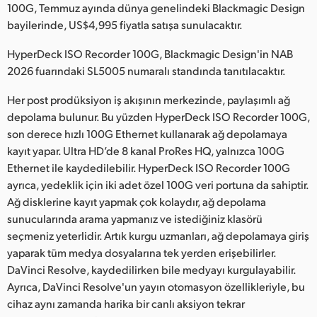
Netherlands
100G, Temmuz ayında dünya genelindeki Blackmagic Design
bayilerinde, US$4,995 fiyatla satışa sunulacaktır.
New Zealand
HyperDeck ISO Recorder 100G, Blackmagic Design'in NAB
Norway
2026 fuarındaki SL5005 numaralı standında tanıtılacaktır.
Poland
Her post prodüksiyon iş akışının merkezinde, paylaşımlı ağ
depolama bulunur. Bu yüzden HyperDeck ISO Recorder 100G,
Portugal
son derece hızlı 100G Ethernet kullanarak ağ depolamaya
kayıt yapar. Ultra HD’de 8 kanal ProRes HQ, yalnızca 100G
Singapore
Ethernet ile kaydedilebilir. HyperDeck ISO Recorder 100G
South Africa
ayrıca, yedeklik için iki adet özel 100G veri portuna da sahiptir.
Ağ disklerine kayıt yapmak çok kolaydır, ağ depolama
Spain
sunucularında arama yapmanız ve istediğiniz klasörü
seçmeniz yeterlidir. Artık kurgu uzmanları, ağ depolamaya giriş
Sweden
yaparak tüm medya dosyalarına tek yerden erişebilirler.
DaVinci Resolve, kaydedilirken bile medyayı kurgulayabilir.
Chinese Taipei
Ayrıca, DaVinci Resolve'un yayın otomasyon özellikleriyle, bu
cihaz aynı zamanda harika bir canlı aksiyon tekrar
Turkey