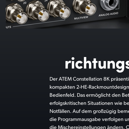
richtung
Der ATEM Constellation 8K präsenti
SDI-Eingänge, 24 x 12G-SDI-Aux-Ausgä
kompakten 2-HE-Rackmountdesign 
für symmetrisches Audio, Ethernet und
Bedienfeld. Das ermöglicht den Bet
Dort findet man auch extra MADI-A
erfolgskritischen Situationen wie b
internen Fairlight Audiomixer. Trotz all 
Notfällen. Auf dem großzügig bem
ATEM Constellation äußerst leise.
die Programmausgabe verfolgen u
innovativen, hocheffizienten W
die Mischereinstellungen ändern.