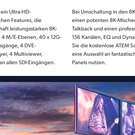
ein Ultra-HD-
l diese Features
chen Features, die
en sogar integriertes
aft leistungsstarken 8K-
Fairlight Audiomixer mit
 4 M/E-Ebenen, 40 x 12G-
erung. Zusätzlich können
usgänge, 4 DVE-
ol Anwendung oder
er, 4 Multiviewer,
schen ATEM Advanced
n allen SDI-Eingängen.
Panels nutzen.