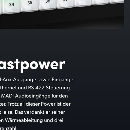
castpower
rehzahl.