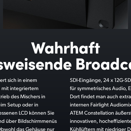
Wahrhaft
sweisende Broad
ert sich in einem
nge sowie Eingänge
mit integriertem
 RS-422-Steuerung.
rieb des Mischers in
udioeingänge für den
eim Setup oder in
dieser Power ist der
essenen LCD können Sie
 Das verdankt er seiner
nd über Bildschirmmenüs
ärmeableitung und drei
 Obwohl das Gehäuse nur
Kühllüftern mit
niedriger D