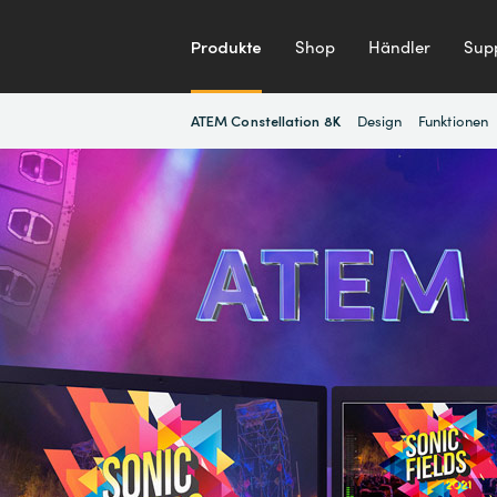
Produkte
Shop
Händler
Sup
Design
Funktionen
ATEM Constellation 8K