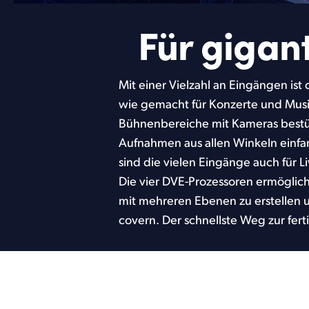
Für gigan
Mit einer Vielzahl an Eingängen ist
produzieren! Mit leistungsfähigen
wie gemacht für Konzerte und Musikf
und vier ATEM Advanced Chroma K
Bühnenbereiche mit Kameras best
für die Produktion komplexer Sen
Aufnahmen aus allen Winkeln einfa
Der ATEM Constellation bietet si
sind die vielen Eingänge auch für L
Gotteshäusern an. Er bringt die r
Die vier DVE-Prozessoren ermöglic
professionelle Resultate mit. De
mit mehreren Ebenen zu erstellen u
covern. Der schnellste Weg zur fer