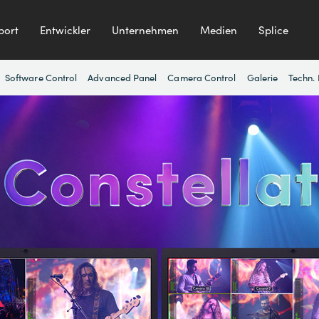
port
Entwickler
Unternehmen
Medien
Splice
Software Control
Advanced Panel
Camera Control
Galerie
Techn.