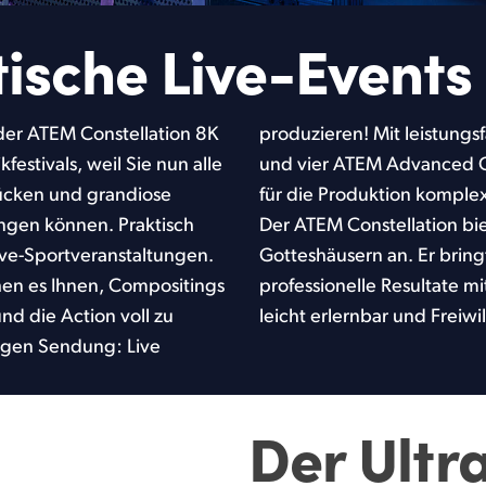
tische
Live-Events 
 der ATEM Constellation 8K
 internen Grafikspeichern
estivals, weil Sie nun alle
eyern bekommen Sie alles
ücken und grandiose
dungen in die Hand.
ngen können. Praktisch
ch auch zum Einsatz in
ive-Sportveranstaltungen.
ichtigen Dimensionen für
hen es Ihnen, Compositings
nnoch ist seine Bedienung
nd die Action voll zu
leicht erlernbar und Freiwi
tigen Sendung: Live
Der Ultr