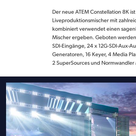
Der neue ATEM Constellation 8K ist 
Bei Umschaltung in den 8K-Modus ergeben al
Liveproduktionsmischer mit zahlrei
einen potenten 8K-Mischer. Er bietet Ihn
kombiniert verwendet einen sagenh
Talkback und einen professionellen 
Mischer ergeben. Geboten werden
156 Kanälen, EQ und Dynamiksteu
SDI-Eingänge, 24 x 12G-SDI-Aux-A
Sie die kostenlose ATEM Software Contr
Generatoren, 16 Keyer, 4 Media Play
eine Auswahl an fantastischen physi
2 SuperSources und Normwandler a