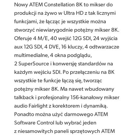
Sprzętowy lub programowy panel sterowania
Nowy ATEM Constellation 8K to mikser do
Finland
Galeria
produkcji na żywo w Ultra HD z tak licznymi
Z
awiera multiview 8K z etykietami, tally i miernikami
France
funkcjami, że łącząc je wszystkie można
Transmisje, DVE, stingery i nie tylko
Specyfikacje
stworzyć niewiarygodnie potężny mikser 8K.
Germany
Oferuje 4 M/E, 40 wejść 12G SDI, 24 wyjścia
DVE o pełnej rozdzielczości 8K
Hong Kong SAR, China
aux 12G SDI, 4 DVE, 16 kluczy, 4 odtwarzacze
Profesjonalny nadawczy talkback
multimedialne, 4 okna podglądu,
India
2 SuperSource i konwersję standardów na
M
edia wewnętrzne dla obrazów nieruchomych i ruchomych
Italy
każdym wejściu SDI. Po przełączeniu na 8K
Nowa funkcja ATEM Advanced Chroma Key w 8K
wszystkie te funkcje łączą się, tworząc
Japan
W
iele strumieni 12G-SDI dla HD, Ultra HD i natywnego 8K
potężny mikser 8K. Ma nawet wbudowany
talkback i profesjonalny 156-kanałowy mikser
Korea
P
ierwszy mikser z naprawdę profesjonalnym dźwiękiem
audio Fairlight z korektorem i dynamiką.
Mexico
Profesjonalny mikser audio Fairlight
Ponadto można użyć darmowego ATEM
Software Control lub wybrać jeden
Malaysia
Z
awiera darmowy ATEM Software Control Panel
z niesamowitych paneli sprzętowych ATEM