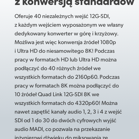
z konwersją standardów
Oferuje 40 niezależnych wejść 12G-SDI,
z każdym wejściem wyposażonym we własny
dedykowany konwerter w górę i krzyżowy.
Możliwa jest więc konwersja źródeł 1080p
i Ultra HD do niesamowitego 8K! Podczas
pracy w formatach HD lub Ultra HD można
podłączyć do 40 różnych źródeł we
wszystkich formatach do 2160p60. Podczas
pracy w formatach 8K można podłączyć do
10 źródeł Quad Link 12G-SDI 8K we
wszystkich formatach do 4320p60! Można
nawet zapętlić kanały audio 1, 2, 3 i 4 z wejść
SDI od 1 do 30 do dwóch cyfrowych wyjść
audio MADI, co pozwala na przekazanie
inżynierowi dźwięku do miksowania ze