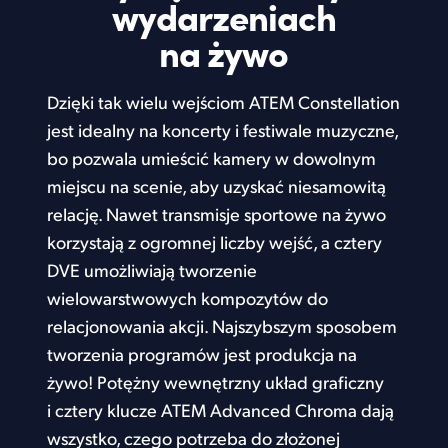
wydarzeniach
UAE
na żywo
Ukraine
Dzięki tak wielu wejściom ATEM Constellation
United Kingdom
jest idealny na koncerty i festiwale muzyczne,
bo pozwala umieścić kamery w dowolnym
United States
miejscu na scenie, aby uzyskać niesamowitą
relację. Nawet transmisje sportowe na żywo
korzystają z ogromnej liczby wejść, a cztery
DVE umożliwiają tworzenie
wielowarstwowych kompozytów do
relacjonowania akcji. Najszybszym sposobem
tworzenia programów jest produkcja na
żywo! Potężny wewnętrzny układ graficzny
i cztery klucze ATEM Advanced Chroma dają
wszystko, czego potrzeba do złożonej