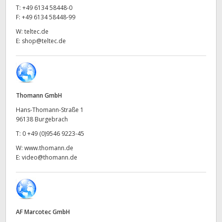
Netherlands
T:
+49 6134 58448-0
F:
+49 6134 58448-99
New Zealand
W:
teltec.de
E:
shop@teltec.de
Norway
Poland
Portugal
Thomann GmbH
Singapore
Hans-Thomann-Straße 1
96138 Burgebrach
South Africa
T:
0 +49 (0)9546 9223-45
W:
www.thomann.de
Spain
E:
video@thomann.de
Sweden
Chinese Taipei
AF Marcotec GmbH
Turkey