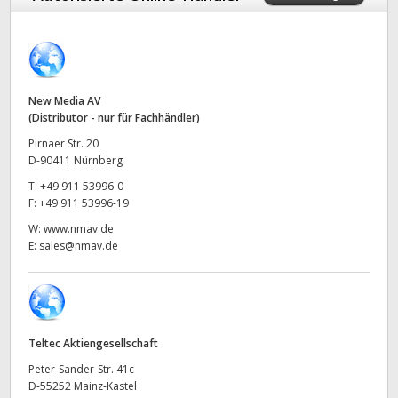
Finland
France
Germany
New Media AV
(Distributor - nur für Fachhändler)
Hong Kong SAR, China
Pirnaer Str. 20
D-90411 Nürnberg
India
T:
+49 911 53996-0
F:
+49 911 53996-19
Italy
W:
www.nmav.de
E:
sales@nmav.de
Japan
Korea
Mexico
Teltec Aktiengesellschaft
Malaysia
Peter-Sander-Str. 41c
D-55252 Mainz-Kastel