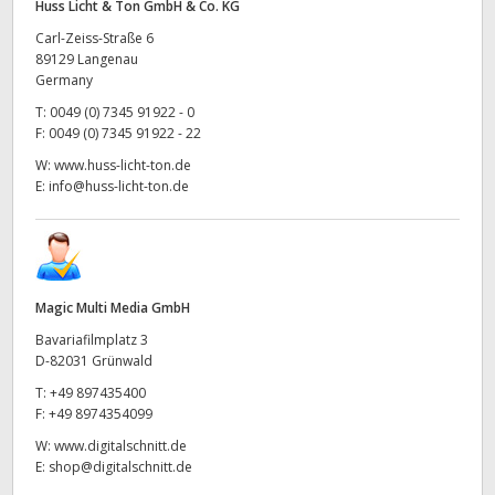
Huss Licht & Ton GmbH & Co. KG
Carl-Zeiss-Straße 6
89129 Langenau
Germany
T:
0049 (0) 7345 91922 - 0
F:
0049 (0) 7345 91922 - 22
W:
www.huss-licht-ton.de
E:
info@huss-licht-ton.de
Magic Multi Media GmbH
Bavariafilmplatz 3
D-82031 Grünwald
T:
+49 897435400
F:
+49 8974354099
W:
www.digitalschnitt.de
E:
shop@digitalschnitt.de