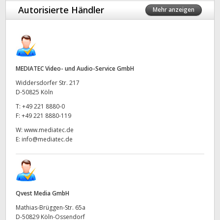
Autorisierte Händler
Mehr anzeigen
MEDIATEC Video- und Audio-Service GmbH
Widdersdorfer Str. 217
D-50825 Köln
T:
+49 221 8880-0
F:
+49 221 8880-119
W:
www.mediatec.de
E:
info@mediatec.de
Qvest Media GmbH
Mathias-Brüggen-Str. 65a
D-50829 Köln-Ossendorf