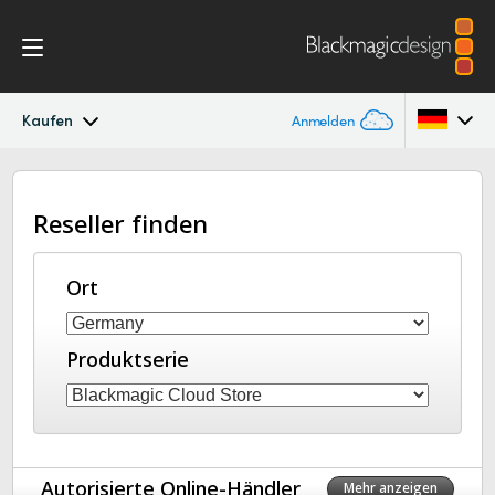
Kaufen
Anmelden
Blackmagic Cloud Store Mini/Max/Ultra
Argentina
Reseller finden
Australia
Galerie
Austria
Ort
DaVinci Resolve Replay
Brazil
Techn. Daten
Produktserie
Canada
China
Denmark
Autorisierte Online-Händler
Mehr anzeigen