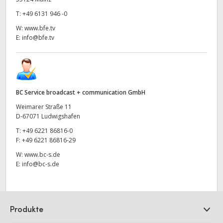
T:
+49 6131 946 -0
W:
www.bfe.tv
E:
info@bfe.tv
BC Service broadcast + communication GmbH
Weimarer Straße 11
D-67071 Ludwigshafen
T:
+49 6221 86816-0
F:
+49 6221 86816-29
W:
www.bc-s.de
E:
info@bc-s.de
Produkte