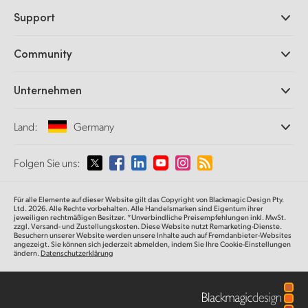
Professionelle Kameras
Support
DaVinci Resolve und Fusion Software
ATEM Produktionsmischer
Händler
Community
Ultimatte
Support-Center
Diskrekorder
Kontakt
Splice Community
Unternehmen
Aufzeichnung und Wiedergabe
Cintel Scanner
Büros
Norm- und Formatwandlung
Land:
Germany
Informationen über uns
Broadcasting-Konverter
Partner
Monitoring
Wählen Sie Ihr Land aus
Folgen Sie uns:
Medien
Netzwerkspeicher
MultiView
Argentina
Für alle Elemente auf dieser Website gilt das Copyright von Blackmagic Design Pty.
Signalverteilung und Distribution
Ltd. 2026. Alle Rechte vorbehalten. Alle Handelsmarken sind Eigentum ihrer
jeweiligen rechtmäßigen Besitzer. *Unverbindliche Preisempfehlungen inkl. MwSt.
Streaming und Encoding
Australia
zzgl. Versand- und Zustellungskosten. Diese Website nutzt Remarketing-Dienste.
Besuchern unserer Website werden unsere Inhalte auch auf Fremdanbieter-Websites
angezeigt. Sie können sich jederzeit abmelden, indem Sie Ihre Cookie-Einstellungen
ändern.
Datenschutzerklärung
Austria
Brazil