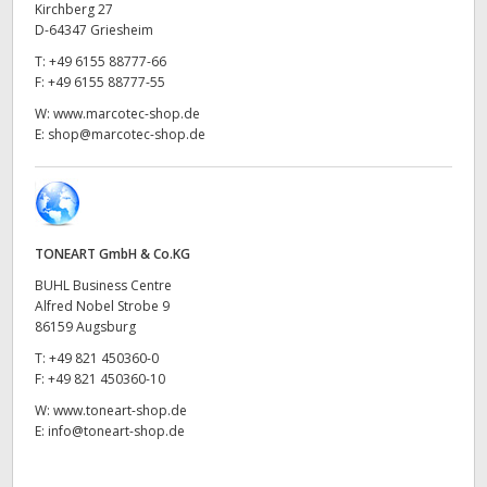
Kirchberg 27
UAE
D-64347 Griesheim
T:
+49 6155 88777-66
Ukraine
F:
+49 6155 88777-55
W:
www.marcotec-shop.de
United Kingdom
E:
shop@marcotec-shop.de
United States
TONEART GmbH & Co.KG
BUHL Business Centre
Alfred Nobel Strobe 9
86159 Augsburg
T:
+49 821 450360-0
F:
+49 821 450360-10
W:
www.toneart-shop.de
E:
info@toneart-shop.de