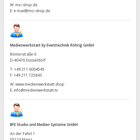
W:
mci-shop.de
E:
e-mail@mci-shop.de
Medienwerkstatt by Eventtechnik Röhrig GmbH
Römerstraße 6
D-40476 Düsseldorf
T:
+49 211 6004545
F:
+49 211 725843
W:
www.medienwerkstatt.shop
E:
info@medienwerkstatt.tv
BFE Studio und Medien Systeme GmbH
An der Fahrt 1
55124 Mainz