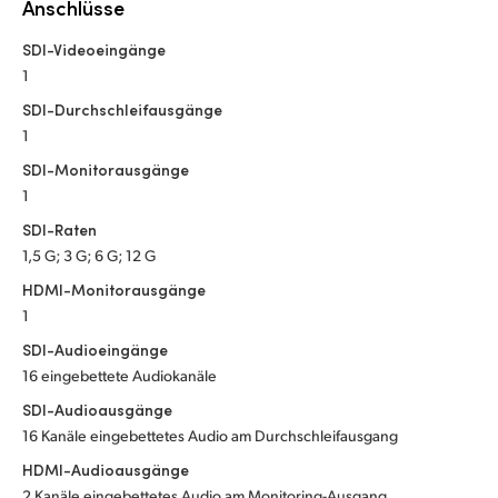
Netherlands
Anschlüsse
SDI-Videoeingänge
New Zealand
1
Norway
SDI-Durchschleifausgänge
1
Poland
SDI-Monitorausgänge
Portugal
1
SDI-Raten
Singapore
1,5 G; 3 G; 6 G; 12 G
South Africa
HDMI-Monitorausgänge
1
Spain
SDI-Audioeingänge
16 eingebettete Audiokanäle
Sweden
SDI-Audioausgänge
Chinese Taipei
16 Kanäle eingebettetes Audio am Durchschleifausgang
HDMI-Audioausgänge
Turkey
2 Kanäle eingebettetes Audio am Monitoring-Ausgang