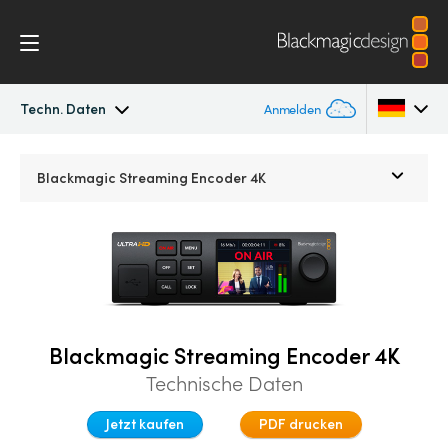
Techn. Daten
Anmelden
Streaming Processors
Argentina
Blackmagic
Streaming Encoder 4K
Australia
Workflow
Austria
Monitoring
Brazil
Techn. Daten
Canada
Blackmagic Streaming Encoder 4K
Technische Daten
China
Jetzt kaufen
PDF drucken
Denmark