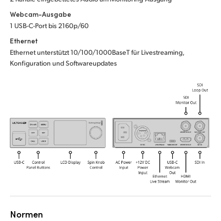
UAE
Webcam-Ausgabe
1 USB-C-Port bis 2160p/60
Ukraine
Ethernet
Ethernet unterstützt 10/100/1000BaseT für Livestreaming,
United Kingdom
Konfiguration und Softwareupdates
United States
Normen