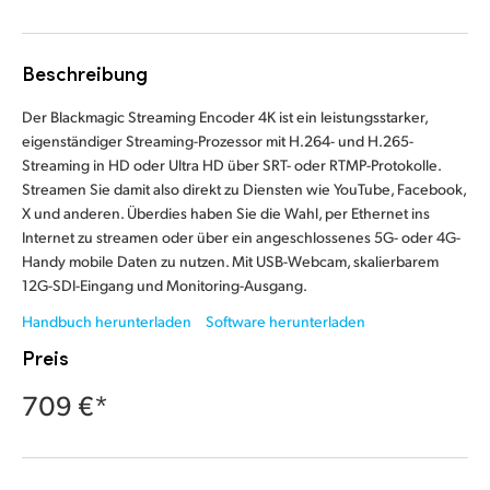
Finland
France
Beschreibung
Germany
Der Blackmagic Streaming Encoder 4K ist ein leistungsstarker,
eigenständiger Streaming-Prozessor mit H.264- und H.265-
Hong Kong SAR, China
Streaming in HD oder Ultra HD über SRT- oder RTMP-Protokolle.
Streamen Sie damit also direkt zu Diensten wie YouTube, Facebook,
India
X und anderen. Überdies haben Sie die Wahl, per Ethernet ins
Internet zu streamen oder über ein angeschlossenes 5G- oder 4G-
Italy
Handy mobile Daten zu nutzen. Mit USB-Webcam, skalierbarem
12G-SDI-Eingang und Monitoring-Ausgang.
Japan
Handbuch herunterladen
Software herunterladen
Korea
Preis
709 €*
Mexico
Malaysia