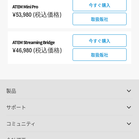
今すぐ購入
ATEM Mini Pro
¥53,980
(税込価格)
取扱販社
今すぐ購入
ATEM Streaming Bridge
¥46,980
(税込価格)
取扱販社
製品
プロ仕様カメラ
サポート
DaVinci Resolve/Fusion
ソフトウェア
取扱販社
コミュニティ
ATEMプロダクション
スイッチャー
サポートセンター
Ultimatte
お問い合わせ
Spliceコミュニティ