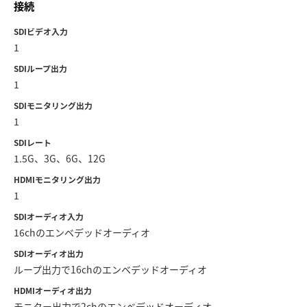
Netherlands
接続
New Zealand
SDIビデオ入力
1
Norway
SDIループ出力
1
Poland
SDIモニタリング出力
Portugal
1
SDIレート
Singapore
1.5G、3G、6G、12G
South Africa
HDMIモニタリング出力
1
Spain
SDIオーディオ入力
16chのエンベデッドオーディオ
Sweden
SDIオーディオ出力
Chinese Taipei
ループ出力で16chのエンベデッドオーディオ
HDMIオーディオ出力
Turkey
モニター出力で2chのエンベデッドオーディオ