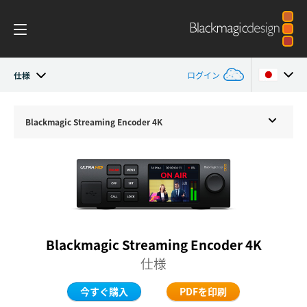
仕様
ログイン
Streaming Processors
Argentina
Blackmagic
Streaming Encoder 4K
Australia
ワークフロー
Austria
モニタリング
Brazil
仕様
Canada
Blackmagic Streaming Encoder 4K
仕様
China
今すぐ購入
PDFを印刷
Denmark