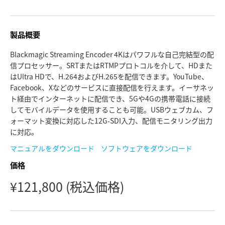
Finland
France
製品概要
Germany
Blackmagic Streaming Encoder 4Kはパワフルな自己完結型の配
信プロセッサー。SRTまたはRTMPプロトコルを介して、HDまた
Hong Kong SAR, China
はUltra HDで、H.264およびH.265を配信できます。YouTube、
Facebook、Xなどのサービスに直接配信を行えます。イーサネッ
India
ト経由でインターネットに配信でき、5Gや4Gの携帯電話に接続
してモバイルデータを使用することも可能。USBウェブカム、フ
Italy
ォーマット変換に対応した12G-SDI入力、配信モニタリング出力
に対応。
Japan
マニュアルをダウンロード
ソフトウェアをダウンロード
Korea
価格
¥121,800
(税込価格)
Mexico
Malaysia