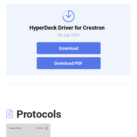
Turkey
UAE
HyperDeck Driver for Crestron
06 July 2025
Ukraine
Download
United Kingdom
United States
Download PDF
Protocols