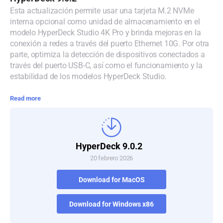
Esta actualización permite usar una tarjeta M.2 NVMe
Denmark
interna opcional como unidad de almacenamiento en el
modelo HyperDeck Studio 4K Pro y brinda mejoras en la
Finland
conexión a redes a través del puerto Ethernet 10G. Por otra
parte, optimiza la detección de dispositivos conectados a
France
través del puerto USB-C, así como el funcionamiento y la
estabilidad de los modelos HyperDeck Studio.
Germany
Read more
Hong Kong SAR, China
India
Italy
HyperDeck 9.0.2
20 febrero 2026
Japan
Download for MacOS
Korea
Download for Windows x86
Mexico