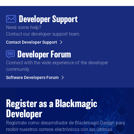
Developer Support
Need some help?
Contact our developer support team.
Contact Developer Support
Developer Forum
Connect with the wide
experience of the developer
community.
Software Developers Forum
Register as a
Blackmagic
Developer
Regístrate como desarrollador de Blackmagic Design para
recibir nuestros correos electrónicos con las últimas