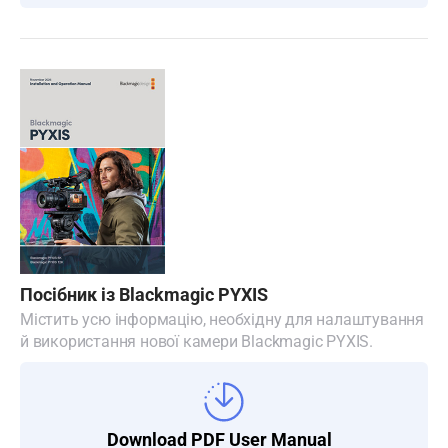
Посібник із Blackmagic PYXIS
Містить усю інформацію, необхідну для налаштування
й використання нової камери Blackmagic PYXIS.
Download PDF User Manual