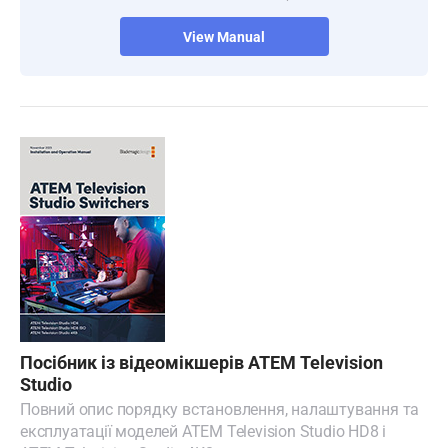
View Manual
Посібник із відеомікшерів ATEM Television
Studio
Повний опис порядку встановлення, налаштування та
експлуатації моделей ATEM Television Studio HD8 і