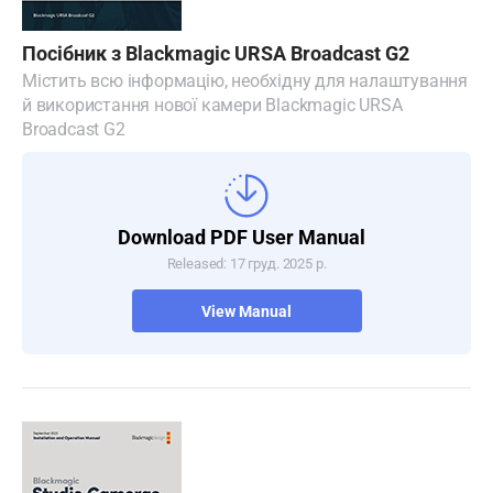
Посібник з Blackmagic URSA Broadcast G2
Містить всю інформацію, необхідну для налаштування
й використання нової камери Blackmagic URSA
Broadcast G2
Download PDF User Manual
Released: 17 груд. 2025 р.
View Manual