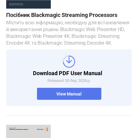
Denmark
Посібник Blackmagic Streaming Processors
Finland
Містить всю інформацію, необхідну для встановлення
й використання рішень Blackmagic Web Presenter HD,
France
Blackmagic Web Presenter 4K, Blackmagic Streaming
Encoder 4K та Blackmagic Streaming Decoder 4K.
Germany
Hong Kong SAR, China
Download PDF User Manual
India
Released: 30 бер. 2026 р.
Italy
View Manual
Japan
Korea
Mexico