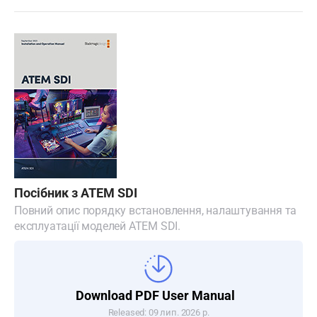
Turkey
UAE
Ukraine
United Kingdom
United States
Посібник з ATEM SDI
Повний опис порядку встановлення, налаштування та
експлуатації моделей ATEM SDI.
Download PDF User Manual
Released: 09 лип. 2026 р.