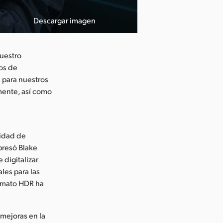
Descargar imagen
nuestro
tos de
 para nuestros
amente, así como
cidad de
presó Blake
digitalizar
ales para las
ormato HDR ha
 mejoras en la