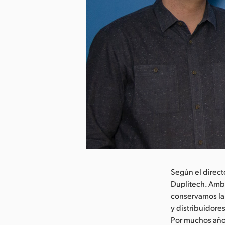
argar imagen
Según el direc
Duplitech. Amb
conservamos la 
y distribuidore
Por muchos año