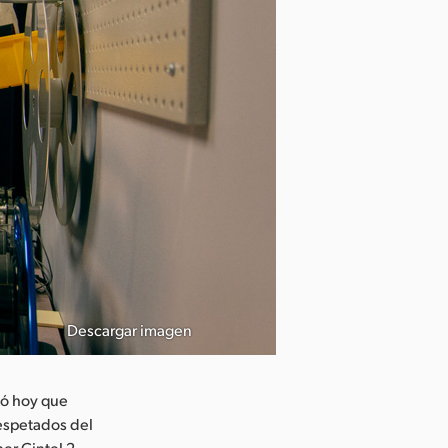
Descargar imagen
ió hoy que
respetados del
er Cintel 2