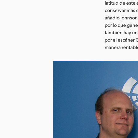
latitud de este
conservar más d
añadió Johnson
por lo que gene
también hay un
por el escáner 
manera rentabl