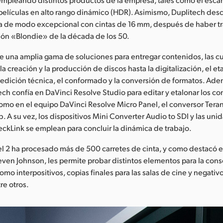
r películas en alto rango dinámico (HDR). Asimismo, Duplitech des
a de modo excepcional con cintas de 16 mm, después de haber tr
sión «Blondie» de la década de los 50.
e una amplia gama de soluciones para entregar contenidos, las c
 la creación y la producción de discos hasta la digitalización, el eta
a edición técnica, el conformado y la conversión de formatos. Ad
tech confía en DaVinci Resolve Studio para editar y etalonar los c
mo en el equipo DaVinci Resolve Micro Panel, el conversor Teran
. A su vez, los dispositivos Mini Converter Audio to SDI y las uni
eckLink se emplean para concluir la dinámica de trabajo.
el 2 ha procesado más de 500 carretes de cinta, y como destacó e
ven Johnson, les permite probar distintos elementos para la cons
como interpositivos, copias finales para las salas de cine y negativ
re otros.