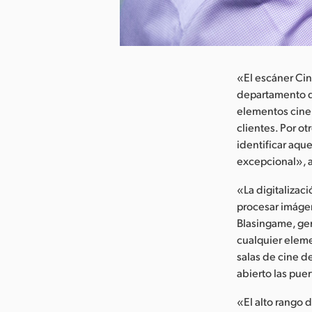
argar imagen
«El escáner Cin
departamento de
elementos cinem
clientes. Por ot
identificar aque
excepcional», 
«La digitalizac
procesar imáge
Blasingame, ge
cualquier elemen
salas de cine d
abierto las puer
«El alto rango 