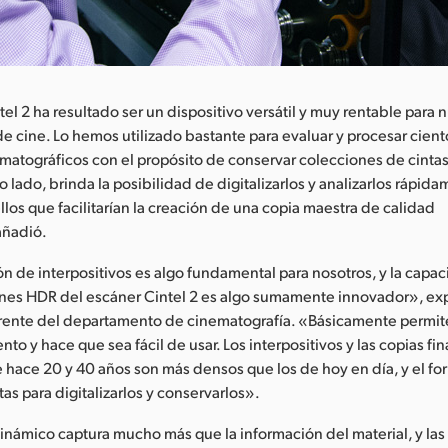
tel 2 ha resultado ser un dispositivo versátil y muy rentable para 
 cine. Lo hemos utilizado bastante para evaluar y procesar cien
atográficos con el propósito de conservar colecciones de cintas
ro lado, brinda la posibilidad de digitalizarlos y analizarlos rápid
llos que facilitarían la creación de una copia maestra de calidad
añadió.
ión de interpositivos es algo fundamental para nosotros, y la capa
nes HDR del escáner Cintel 2 es algo sumamente innovador», ex
rente del departamento de cinematografía. «Básicamente permite 
to y hace que sea fácil de usar. Los interpositivos y las copias fin
e hace 20 y 40 años son más densos que los de hoy en día, y el f
tas para digitalizarlos y conservarlos».
dinámico captura mucho más que la información del material, y las