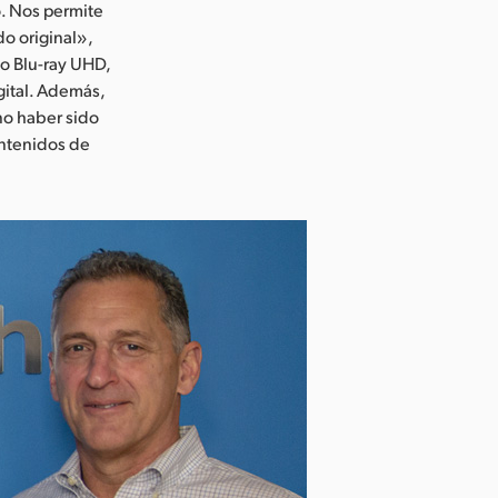
o. Nos permite
o original»,
o Blu-ray UHD,
gital. Además,
no haber sido
ontenidos de