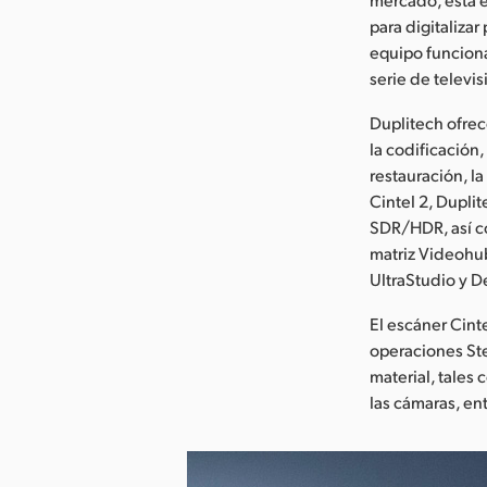
para digitaliza
equipo funcion
serie de televi
Duplitech ofrec
la codificación,
restauración, l
Cintel 2, Dupli
SDR/HDR, así co
matriz Videohub
UltraStudio y D
El escáner Cint
operaciones Ste
material, tales 
las cámaras, ent