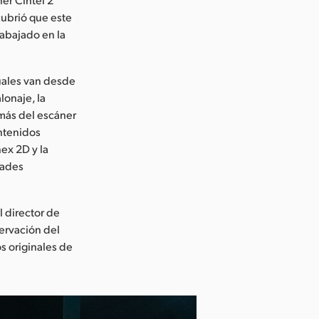
cubrió que este
abajado en la
uales van desde
lonaje, la
emás del escáner
ontenidos
ex 2D y la
dades
l director de
ervación del
os originales de