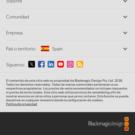
Soporte
DaVinci Resolve y Fusion
Mezcladores ATEM
Distribuidores
Comunidad
Ultimatte
Centro de soporte técnico
Grabadores digitales
Contáctanos
Comunidad Splice
Empresa
Captura y reproducción
Escáner Cintel
Oficinas
Conversión de formatos
País o territorio:
Spain
Perfil empresarial
Conversores profesionales
Colaboradores
Supervisión
Selecciona un país o territorio
Síguenos:
Medios
Almacenamiento en redes
MultiView
Argentina
El contenido de este sitio web es propiedad de Blackmagic Design Pty. Ltd. 2026.
Direccionamiento y distribución
Todos los derechos reservados. Todas las marcas comerciales pertenecen a sus
respectivos propietarios. Los precios de venta recomendados no incluyen impuestos
Transmisión y codificación
Australia
ni portes de envío locales. Este sitio web utiliza servicios de remarketing a fin de
mostrar anuncios en otros sitios a personas que ya nos visitaron. Esta función se puede
desactivar en cualquier momento desde la configuración de cookies.
Política de privacidad
Austria
Brazil
Canada