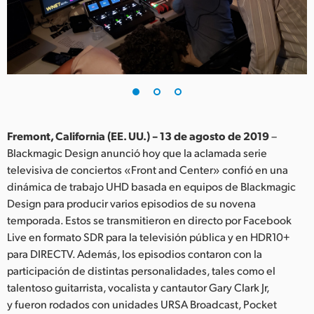
Finland
France
Germany
Hong Kong SAR, China
India
Fremont, California (EE. UU.) – 13 de agosto de 2019
–
Blackmagic Design anunció hoy que la aclamada serie
Italy
televisiva de conciertos «Front and Center» confió en una
dinámica de trabajo UHD basada en equipos de Blackmagic
Japan
Design para producir varios episodios de su novena
temporada. Estos se transmitieron en directo por Facebook
Korea
Live en formato SDR para la televisión pública y en HDR10+
para DIRECTV. Además, los episodios contaron con la
Mexico
participación de distintas personalidades, tales como el
Malaysia
talentoso guitarrista, vocalista y cantautor Gary Clark Jr,
y fueron rodados con unidades URSA Broadcast, Pocket