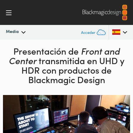
Media
Acceder
Novedades
Presentación de
Front and
Argentina
Center
transmitida
en UHD y
Australia
Archivo
HDR con
productos de
Austria
Blackmagic Design
Imágenes
Brazil
Canada
China
Denmark