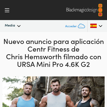
Media
Acceder
Nuevo anuncio para aplicación
Novedades
Argentina
Centr Fitness de
Australia
Archivo
Chris Hemsworth
filmado con
Austria
URSA Mini Pro 4.6K G2
Imágenes
Brazil
Canada
China
Denmark