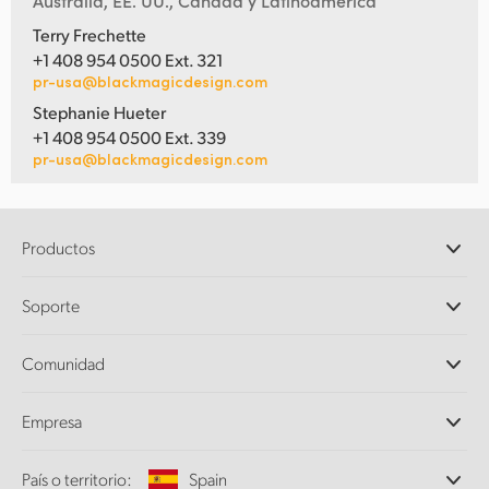
Australia, EE. UU., Canadá y Latinoamérica
Terry Frechette
+1 408 954 0500 Ext. 321
pr-usa@blackmagicdesign.com
Stephanie Hueter
+1 408 954 0500 Ext. 339
pr-usa@blackmagicdesign.com
Productos
Cámaras profesionales
Soporte
DaVinci Resolve y Fusion
Mezcladores ATEM
Distribuidores
Comunidad
Ultimatte
Centro de soporte técnico
Grabadores digitales
Contáctanos
Comunidad Splice
Empresa
Captura y reproducción
Escáner Cintel
Oficinas
Conversión de formatos
País o territorio:
Spain
Perfil empresarial