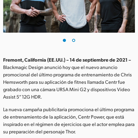
Finland
France
Germany
Hong Kong SAR, China
India
Fremont, California (EE.UU.) – 14 de septiembre de 2021 –
Blackmagic Design anunció hoy que el nuevo anuncio
Italy
promocional del último programa de entrenamiento de Chris
Hemsworth para su aplicación de fitnes llamada Centr fue
Japan
grabado con una cámara URSA Mini G2 y dispositivos Video
Assist 5” 12G HDR.
Korea
La nueva campaña publicitaria promociona el último programa
Mexico
de entrenamiento de la aplicación, Centr Power, que está
inspirado en el régimen de ejercicios que el actor emplea para
Malaysia
su preparación del personaje Thor.