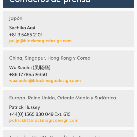
Japón
Sachiko Arai
+81 3 5465 2101
pr-jp@blackmagicdesign.com
China, Singapur, Hong Kong y Corea
Wu Xiaolei (吴晓磊)
+86 17786519350
wuxiaolei@blackmagicdesign.com
Europa, Reino Unido, Oriente Medio y Sudáfrica
Patrick Hussey
+44(0) 1565 830 049 Ext. 615
patrickh@blackmagicdesign.com