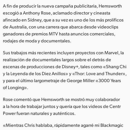
Netherlands
A fin de producir la nueva campaña publicitaria, Hemsworth
escogió a Anthony Rose, aclamado director y cineasta
New Zealand
afincado en Sídney, que a su vez es uno de los más prolíficos
Norway
de Australia, con una carrera que abarca desde videoclips
ganadores de premios MTV hasta anuncios comerciales,
Poland
rodajes de moda y documentales.
Portugal
Sus trabajos más recientes incluyen proyectos con Marvel, la
realización de documentales largos sobre el detrás de
Singapore
escenas de producciones de Disney+, tales como «Shang Chi
y la Leyenda de los Diez Anillos» y «Thor: Love and Thunder»,
South Africa
y para el último largometraje de George Miller «3000 Years
of Longing».
España
Rose comentó que Hemsworth se mostró muy colaborador
Sweden
a la hora de trabajar juntos y quería que los videos de Centr
Chinese Taipei
Power fueran naturales y auténticos.
«Mientras Chris hablaba, rápidamente agarré mi Blackmagic
Turkey