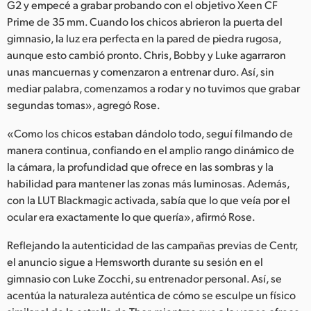
G2 y empecé a grabar probando con el objetivo Xeen CF
UAE
Prime de 35 mm. Cuando los chicos abrieron la puerta del
gimnasio, la luz era perfecta en la pared de piedra rugosa,
Ukraine
aunque esto cambió pronto. Chris, Bobby y Luke agarraron
unas mancuernas y comenzaron a entrenar duro. Así, sin
United Kingdom
mediar palabra, comenzamos a rodar y no tuvimos que grabar
segundas tomas», agregó Rose.
United States
«Como los chicos estaban dándolo todo, seguí filmando de
manera continua, confiando en el amplio rango dinámico de
la cámara, la profundidad que ofrece en las sombras y la
habilidad para mantener las zonas más luminosas. Además,
con la LUT Blackmagic activada, sabía que lo que veía por el
ocular era exactamente lo que quería», afirmó Rose.
Reflejando la autenticidad de las campañas previas de Centr,
el anuncio sigue a Hemsworth durante su sesión en el
gimnasio con Luke Zocchi, su entrenador personal. Así, se
acentúa la naturaleza auténtica de cómo se esculpe un físico