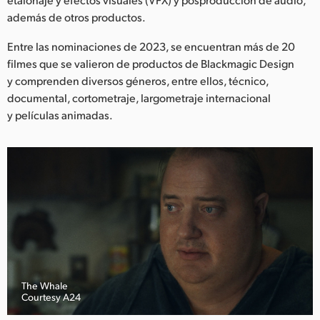
Netherlands
además de otros productos.
New Zealand
Entre las nominaciones de 2023, se encuentran más de 20
Norway
filmes que se valieron de productos de Blackmagic Design
y comprenden diversos géneros, entre ellos, técnico,
Poland
documental, cortometraje, largometraje internacional
y películas animadas.
Portugal
Singapore
South Africa
España
Sweden
Chinese Taipei
The Whale
Courtesy A24
Turkey