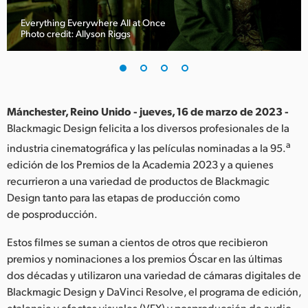
Finland
Everything Everywhere All at Once
Photo credit: Allyson Riggs
France
Germany
Hong Kong SAR, China
Mánchester, Reino Unido - jueves, 16 de marzo de 2023 -
Blackmagic Design felicita a los diversos profesionales de la
India
a
industria cinematográfica y las películas nominadas a la 95.
Italy
edición de los Premios de la Academia 2023 y a quienes
recurrieron a una variedad de productos de Blackmagic
Japan
Design tanto para las etapas de producción como
de posproducción.
Korea
Estos filmes se suman a cientos de otros que recibieron
Mexico
premios y nominaciones a los premios Óscar en las últimas
dos décadas y utilizaron una variedad de cámaras digitales de
Malaysia
Blackmagic Design y DaVinci Resolve, el programa de edición,
etalonaje y efectos visuales (VFX) y posproducción de audio,