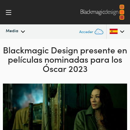
Media
Acceder
Blackmagic Design presente en
Novedades
Argentina
películas nominadas para los
Australia
Archivo
Óscar 2023
Austria
Imágenes
Brazil
Canada
China
Denmark