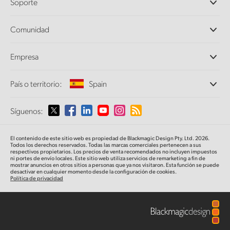
Soporte
DaVinci Resolve y Fusion
Mezcladores ATEM
Distribuidores
Comunidad
Ultimatte
Centro de soporte técnico
Grabadores digitales
Contáctanos
Comunidad Splice
Empresa
Captura y reproducción
Escáner Cintel
Oficinas
Conversión de formatos
País o territorio:
Spain
Perfil empresarial
Conversores profesionales
Colaboradores
Supervisión
Selecciona un país o territorio
Síguenos:
Medios
Almacenamiento en redes
MultiView
Argentina
El contenido de este sitio web es propiedad de Blackmagic Design Pty. Ltd. 2026.
Direccionamiento y distribución
Todos los derechos reservados. Todas las marcas comerciales pertenecen a sus
respectivos propietarios. Los precios de venta recomendados no incluyen impuestos
Transmisión y codificación
Australia
ni portes de envío locales. Este sitio web utiliza servicios de remarketing a fin de
mostrar anuncios en otros sitios a personas que ya nos visitaron. Esta función se puede
desactivar en cualquier momento desde la configuración de cookies.
Política de privacidad
Austria
Brazil
Canada