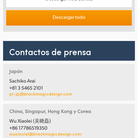
Descargar todo
Contactos de prensa
Japón
Sachiko Arai
+81 3 5465 2101
pr-jp@blackmagicdesign.com
China, Singapur, Hong Kong y Corea
Wu Xiaolei (吴晓磊)
+86 17786519350
wuxiaolei@blackmagicdesign.com