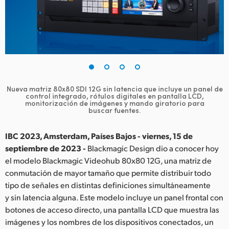
Finland
France
Germany
Hong Kong SAR, China
Nueva matriz 80x80 SDI 12G sin latencia que incluye un panel de
control integrado,
rótulos digitales en pantalla LCD,
India
monitorización de imágenes y mando giratorio para
buscar fuentes.
Italy
IBC 2023, Amsterdam, Países Bajos - viernes, 15 de
Japan
septiembre de 2023 -
Blackmagic Design dio a conocer hoy
el modelo Blackmagic Videohub 80x80 12G, una matriz de
Korea
conmutación de mayor tamaño que permite distribuir todo
tipo de señales en distintas definiciones simultáneamente
Mexico
y sin latencia alguna. Este modelo incluye un panel frontal con
Malaysia
botones de acceso directo, una pantalla LCD que muestra las
imágenes y los nombres de los dispositivos conectados, un