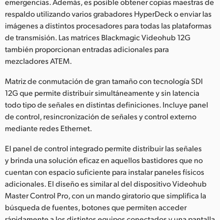
emergencias. Además, es posible obtener copias maestras de
UAE
respaldo utilizando varios grabadores HyperDeck o enviar las
imágenes a distintos procesadores para todas las plataformas
Ukraine
de transmisión. Las matrices Blackmagic Videohub 12G
también proporcionan entradas adicionales para
United Kingdom
mezcladores ATEM.
United States
Matriz de conmutación de gran tamaño con tecnología SDI
12G que permite distribuir simultáneamente y sin latencia
todo tipo de señales en distintas definiciones. Incluye panel
de control, resincronización de señales y control externo
mediante redes Ethernet.
El panel de control integrado permite distribuir las señales
y brinda una solución eficaz en aquellos bastidores que no
cuentan con espacio suficiente para instalar paneles físicos
adicionales. El diseño es similar al del dispositivo Videohub
Master Control Pro, con un mando giratorio que simplifica la
búsqueda de fuentes, botones que permiten acceder
rápidamente a los distintos equipos conectados y una pantalla