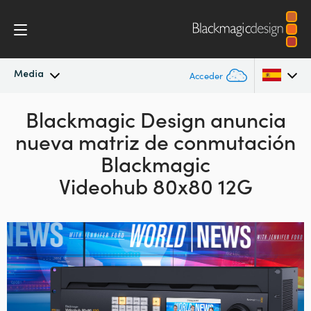
Media
Acceder
Novedades
Blackmagic Design anuncia
Argentina
nueva matriz
de conmutación
Australia
Archivo
Blackmagic
Austria
Videohub 80x80 12G
Imágenes
Brazil
Canada
China
Denmark