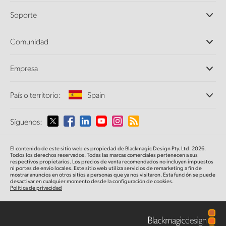
Cámaras profesionales
Soporte
DaVinci Resolve y Fusion
Mezcladores ATEM
Distribuidores
Comunidad
Ultimatte
Centro de soporte técnico
Grabadores digitales
Contáctanos
Comunidad Splice
Empresa
Captura y reproducción
Escáner Cintel
Oficinas
Conversión de formatos
País o territorio:
Spain
Perfil empresarial
Conversores profesionales
Colaboradores
Supervisión
Selecciona un país o territorio
Síguenos:
Medios
Almacenamiento en redes
MultiView
Argentina
El contenido de este sitio web es propiedad de Blackmagic Design Pty. Ltd. 2026.
Direccionamiento y distribución
Todos los derechos reservados. Todas las marcas comerciales pertenecen a sus
respectivos propietarios. Los precios de venta recomendados no incluyen impuestos
Transmisión y codificación
Australia
ni portes de envío locales. Este sitio web utiliza servicios de remarketing a fin de
mostrar anuncios en otros sitios a personas que ya nos visitaron. Esta función se puede
desactivar en cualquier momento desde la configuración de cookies.
Política de privacidad
Austria
Brazil