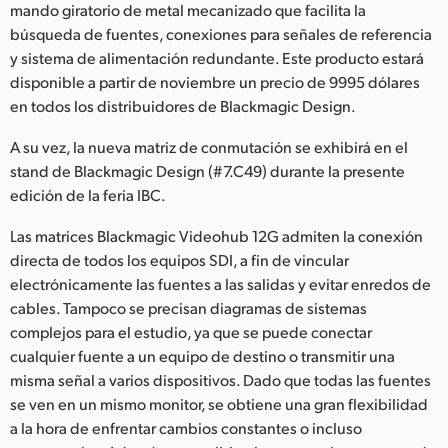
Netherlands
mando giratorio de metal mecanizado que facilita la
búsqueda de fuentes, conexiones para señales de referencia
New Zealand
y sistema de alimentación redundante. Este producto estará
disponible a partir de noviembre un precio de 9995 dólares
Norway
en todos los distribuidores de Blackmagic Design.
Poland
A su vez, la nueva matriz de conmutación se exhibirá en el
stand de Blackmagic Design (#7.C49) durante la presente
Portugal
edición de la feria IBC.
Singapore
Las matrices Blackmagic Videohub 12G admiten la conexión
directa de todos los equipos SDI, a fin de vincular
South Africa
electrónicamente las fuentes a las salidas y evitar enredos de
España
cables. Tampoco se precisan diagramas de sistemas
complejos para el estudio, ya que se puede conectar
Sweden
cualquier fuente a un equipo de destino o transmitir una
misma señal a varios dispositivos. Dado que todas las fuentes
Chinese Taipei
se ven en un mismo monitor, se obtiene una gran flexibilidad
a la hora de enfrentar cambios constantes o incluso
Turkey