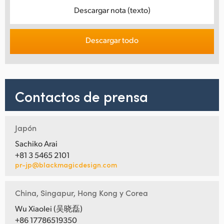
Descargar nota (texto)
Descargar todo
Contactos de prensa
Japón
Sachiko Arai
+81 3 5465 2101
pr-jp@blackmagicdesign.com
China, Singapur, Hong Kong y Corea
Wu Xiaolei (吴晓磊)
+86 17786519350