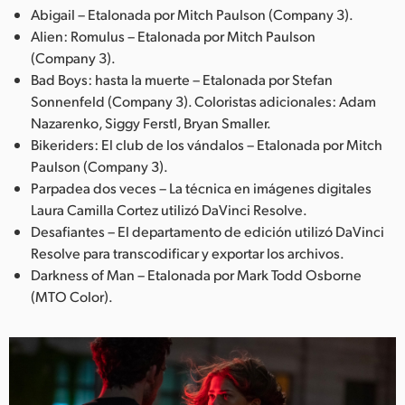
Netherlands
Abigail – Etalonada por Mitch Paulson (Company 3).
Alien: Romulus – Etalonada por Mitch Paulson
New Zealand
(Company 3).
Bad Boys: hasta la muerte – Etalonada por Stefan
Norway
Sonnenfeld (Company 3). Coloristas adicionales: Adam
Poland
Nazarenko, Siggy Ferstl, Bryan Smaller.
Bikeriders: El club de los vándalos – Etalonada por Mitch
Portugal
Paulson (Company 3).
Parpadea dos veces – La técnica en imágenes digitales
Singapore
Laura Camilla Cortez utilizó DaVinci Resolve.
Desafiantes – El departamento de edición utilizó DaVinci
South Africa
Resolve para transcodificar y exportar los archivos.
España
Darkness of Man – Etalonada por Mark Todd Osborne
(MTO Color).
Sweden
Chinese Taipei
Turkey