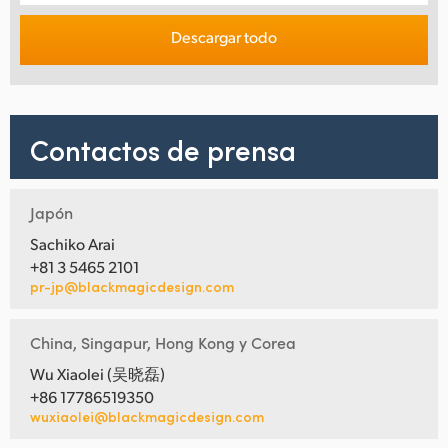
Descargar todo
Contactos de prensa
Japón
Sachiko Arai
+81 3 5465 2101
pr-jp@blackmagicdesign.com
China, Singapur, Hong Kong y Corea
Wu Xiaolei (吴晓磊)
+86 17786519350
wuxiaolei@blackmagicdesign.com