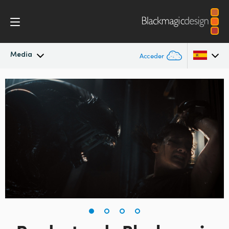
Media
Acceder
Novedades
Argentina
Australia
Archivo
Austria
Imágenes
Brazil
Canada
China
Denmark