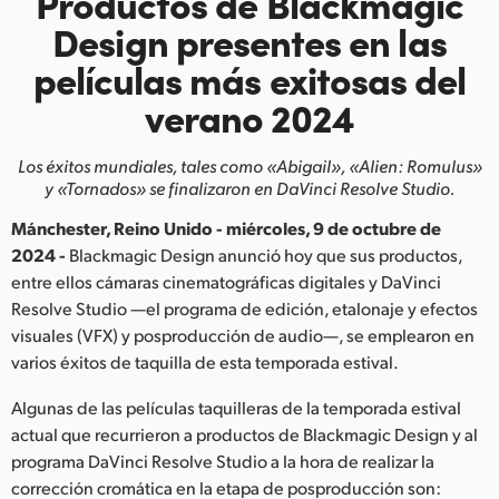
Productos de Blackmagic
Finland
Design
presentes en las
películas más
exitosas del
France
verano 2024
Germany
Los éxitos mundiales, tales como «Abigail»,
«Alien: Romulus»
Hong Kong SAR, China
y «Tornados» se finalizaron en DaVinci Resolve Studio.
India
Mánchester, Reino Unido - miércoles, 9 de octubre de
2024 -
Blackmagic Design anunció hoy que sus productos,
Italy
entre ellos cámaras cinematográficas digitales y DaVinci
Resolve Studio —el programa de edición, etalonaje y efectos
Japan
visuales (VFX) y posproducción de audio—, se emplearon en
Korea
varios éxitos de taquilla de esta temporada estival.
Mexico
Algunas de las películas taquilleras de la temporada estival
actual que recurrieron a productos de Blackmagic Design y al
Malaysia
programa DaVinci Resolve Studio a la hora de realizar la
corrección cromática en la etapa de posproducción son: