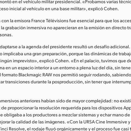
ontó en el vehículo militar presidencial. «Probamos varias técn
ceso inicial al vehículo en una base militar», explicó Cohen.
 con la emisora France Télévisions fue esencial para que los acce
 la grabación inmersiva no aparecieran en la emisión en directo t
rsonas.
adaptarse a la agenda del presidente resultó un desafío adicional.
o implicaba una gran preparación, porque las dinámicas de trabaj
 ningún imprevisto», explicó Cohen. «En el palacio, tuvimos que 
a en un espacio interior a un entorno a plena luz del día, sin ten
El formato Blackmagic RAW nos permitió seguir rodando, sabiend
ar transiciones durante la posproducción, sin tener que interrump
nmersivos anteriores habían sido de mayor complejidad: no exist
 de proporcionar la resolución requerida para los dispositivos App
 que obligaba a los productores a mezclar sistemas y echar mano de 
 mejorar la calidad de las imágenes. «Con la URSA Cine Immersive y
inci Resolve, el rodaje fluyó orgánicamente y el proceso fue casi 