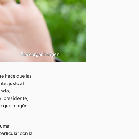
Descargar imagen
ue hace que las
te, justo al
ando,
el presidente,
go que ningún
 suma
articular con la