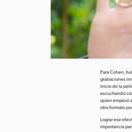
argar imagen
Para Cohen, hu
grabaciones inm
inicio de la pe
escuchando cómo
quien empezó a 
otro formato p
Lograr ese efec
importancia par