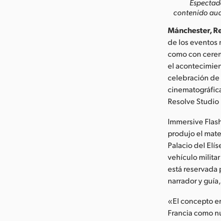
Espectado
contenido aud
Mánchester, Re
de los eventos 
como con ceremo
el acontecimien
celebración de 
cinematográfica
Resolve Studio 
Immersive Flash
produjo el mate
Palacio del Elí
vehículo milita
está reservada
narrador y guía,
«El concepto er
Francia como nu