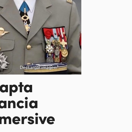
Descargar imagen
capta
rancia
mersive