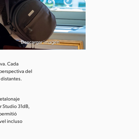
Descargar imagen
iva. Cada
perspectiva del
 distantes.
 etalonaje
r Studio 31dB,
permitió
vel incluso