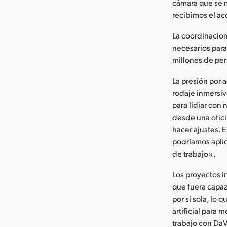
cámara que se m
recibimos el ac
La coordinación
necesarios para
millones de pe
La presión por 
rodaje inmersiv
para lidiar con
desde una oficin
hacer ajustes. 
podríamos aplic
de trabajo».
Los proyectos i
que fuera capaz
por sí sola, lo
artificial para
trabajo con DaV