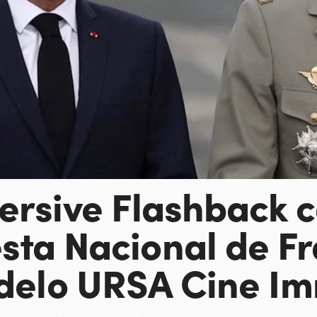
rsive Flashback 
esta Nacional de F
delo URSA Cine Im