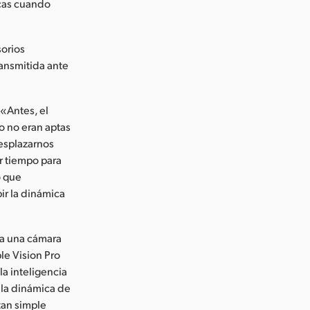
icas cuando
sorios
ransmitida ante
 «Antes, el
o no eran aptas
desplazarnos
er tiempo para
o que
ir la dinámica
ía una cámara
le Vision Pro
la inteligencia
 la dinámica de
tan simple