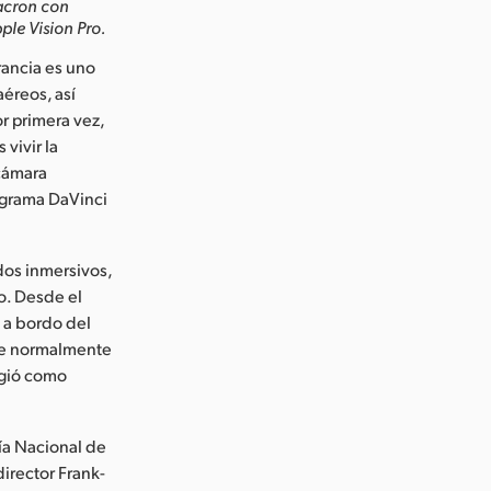
Macron con
le Vision Pro.
rancia es uno
aéreos, así
r primera vez,
vivir la
 cámara
ograma DaVinci
dos inmersivos,
o. Desde el
s a bordo del
que normalmente
ngió como
Día Nacional de
director Frank-