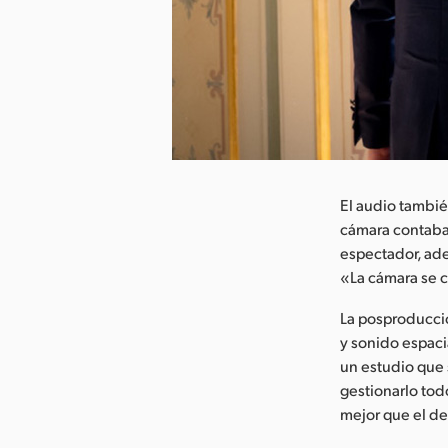
argar imagen
El audio tambié
cámara contaba 
espectador, ade
«La cámara se c
La posproducció
y sonido espaci
un estudio que 
gestionarlo todo
mejor que el d