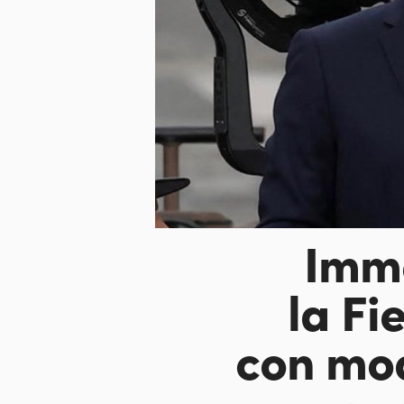
Imme
la Fi
con mo