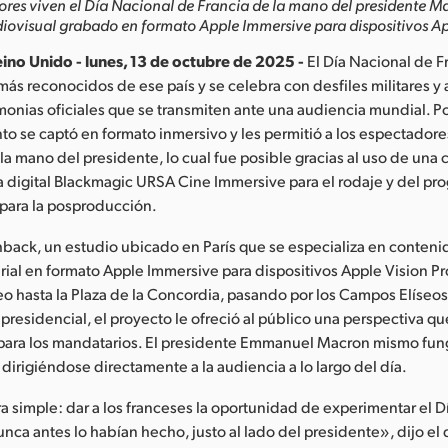
res viven el Día Nacional de Francia de la mano del presidente 
iovisual grabado en formato Apple Immersive para dispositivos App
ino Unido - lunes, 13 de octubre de 2025 -
El Día Nacional de F
más reconocidos de ese país y se celebra con desfiles militares y 
nias oficiales que se transmiten ante una audiencia mundial. Po
to se captó en formato inmersivo y les permitió a los espectadores 
la mano del presidente, lo cual fue posible gracias al uso de una
 digital Blackmagic URSA Cine Immersive para el rodaje y del pr
para la posproducción.
back, un estudio ubicado en París que se especializa en conteni
rial en formato Apple Immersive para dispositivos Apple Vision Pr
seo hasta la Plaza de la Concordia, pasando por los Campos Elíseo
r presidencial, el proyecto le ofreció al público una perspectiva 
 para los mandatarios. El presidente Emmanuel Macron mismo fu
 dirigiéndose directamente a la audiencia a lo largo del día.
a simple: dar a los franceses la oportunidad de experimentar el 
nca antes lo habían hecho, justo al lado del presidente», dijo el 