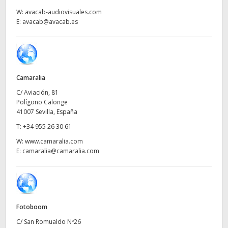
Netherlands
W:
avacab-audiovisuales.com
E:
avacab@avacab.es
New Zealand
Norway
Poland
Camaralia
Portugal
C/ Aviación, 81
Polígono Calonge
Singapore
41007 Sevilla, España
T:
+34 955 26 30 61
South Africa
W:
www.camaralia.com
E:
camaralia@camaralia.com
España
Sweden
Chinese Taipei
Fotoboom
Turkey
C/ San Romualdo Nº26