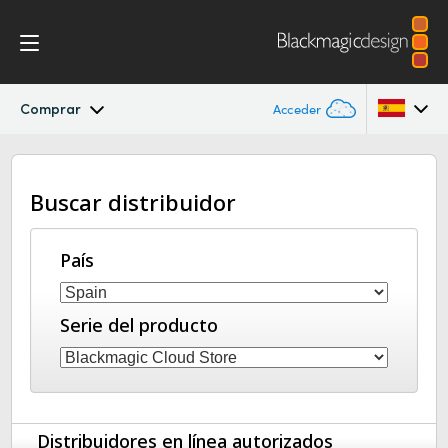
Comprar
Acceder
Blackmagic Cloud Store Mini/Max/Ultra
Argentina
Buscar distribuidor
Australia
Galería
Austria
País
DaVinci Resolve Replay
Brazil
Especificaciones
Serie del producto
Canada
China
Denmark
Distribuidores en línea autorizados