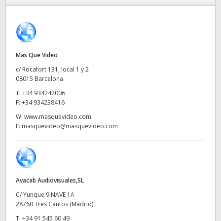
Finland
France
Germany
Mas Que Video
c/ Rocafort 131, local 1 y 2
Hong Kong SAR, China
08015 Barcelona
T:
+34 934242006
India
F:
+34 934238416
Italy
W:
www.masquevideo.com
E:
masquevideo@masquevideo.com
Japan
Korea
Mexico
Avacab Audiovisuales,SL
C/ Yunque 9 NAVE 1A
Malaysia
28760 Tres Cantos (Madrid)
T:
+34 91 545 60 49