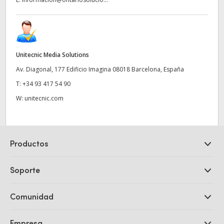
Unitecnic Media Solutions
Av. Diagonal, 177 Edificio Imagina 08018 Barcelona, España
T:
+34 93 417 54 90
W:
unitecnic.com
Productos
Cámaras profesionales
Soporte
DaVinci Resolve y Fusion
Mezcladores ATEM
Distribuidores
Comunidad
Ultimatte
Centro de soporte técnico
Grabadores digitales
Contáctanos
Comunidad Splice
Empresa
Captura y reproducción