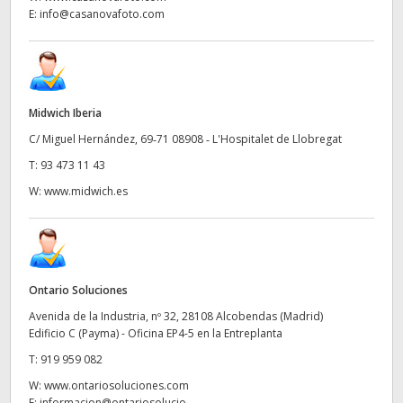
E:
info@casanovafoto.com
Midwich Iberia
C/ Miguel Hernández, 69‑71 08908 ‑ L'Hospitalet de Llobregat
T:
93 473 11 43
W:
www.midwich.es
Ontario Soluciones
Avenida de la Industria, nº 32, 28108 Alcobendas (Madrid)
Edificio C (Payma) - Oficina EP4-5 en la Entreplanta
T:
919 959 082
W:
www.ontariosoluciones.com
E:
informacion@ontariosolucio...