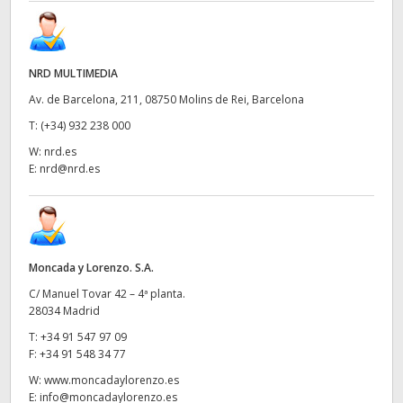
NRD MULTIMEDIA
Av. de Barcelona, 211, 08750 Molins de Rei, Barcelona
T:
(+34) 932 238 000
W:
nrd.es
E:
nrd@nrd.es
Moncada y Lorenzo. S.A.
C/ Manuel Tovar 42 – 4ª planta.
28034 Madrid
T:
+34 91 547 97 09
F:
+34 91 548 34 77
W:
www.moncadaylorenzo.es
E:
info@moncadaylorenzo.es