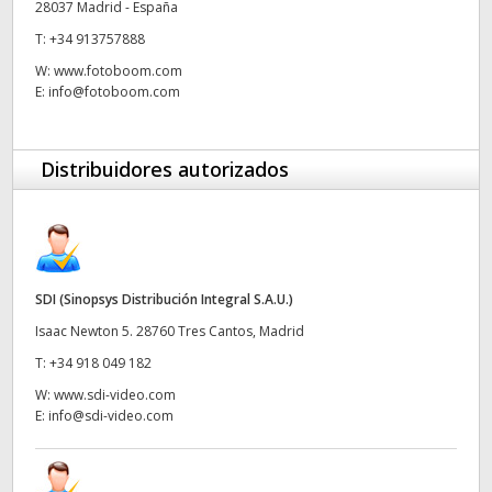
28037 Madrid - España
UAE
T:
+34 913757888
W:
www.fotoboom.com
Ukraine
E:
info@fotoboom.com
United Kingdom
Distribuidores autorizados
United States
SDI (Sinopsys Distribución Integral S.A.U.)
Isaac Newton 5. 28760 Tres Cantos, Madrid
T:
+34 918 049 182
W:
www.sdi-video.com
E:
info@sdi-video.com