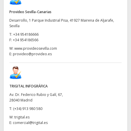
Provideo Sevilla-Canarias
Desarrollo, 1 Parque Industrial Pisa, 41927 Mairena de Aljarafe,
Sevilla
T:
+34 954186666
F:
+34 954186566
W:
www.provideosevilla.com
E:
provideo@provideo.es
TRIGITAL INFOGRÁFICA
Av. Dr. Federico Rubio y Galí, 67,
28040 Madrid
T:
(+34) 913 980 580
W:
trigital.es
E:
comercial@trigital.es