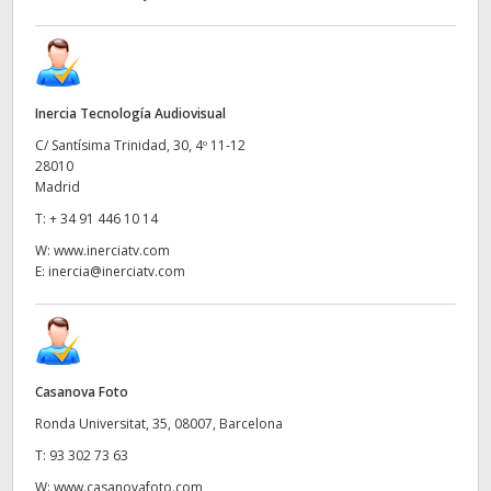
Inercia Tecnología Audiovisual
C/ Santísima Trinidad, 30, 4º 11-12
28010
Madrid
T:
+ 34 91 446 10 14
W:
www.inerciatv.com
E:
inercia@inerciatv.com
Casanova Foto
Ronda Universitat, 35, 08007, Barcelona
T:
93 302 73 63
W:
www.casanovafoto.com