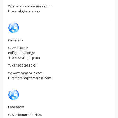
Netherlands
W:
avacab-audiovisuales.com
E:
avacab@avacab.es
New Zealand
Norway
Poland
Camaralia
Portugal
C/ Aviación, 81
Polígono Calonge
41007 Sevilla, España
Singapore
T:
+34 955 26 30 61
South Africa
W:
www.camaralia.com
E:
camaralia@camaralia.com
España
Sweden
Chinese Taipei
Fotoboom
C/ San Romualdo Nº26
Turkey