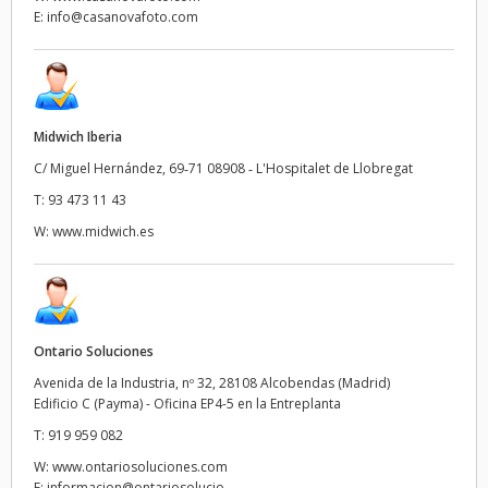
E:
info@casanovafoto.com
Midwich Iberia
C/ Miguel Hernández, 69‑71 08908 ‑ L'Hospitalet de Llobregat
T:
93 473 11 43
W:
www.midwich.es
Ontario Soluciones
Avenida de la Industria, nº 32, 28108 Alcobendas (Madrid)
Edificio C (Payma) - Oficina EP4-5 en la Entreplanta
T:
919 959 082
W:
www.ontariosoluciones.com
E:
informacion@ontariosolucio...