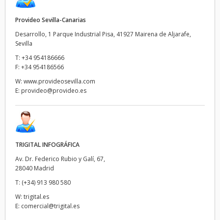
Provideo Sevilla-Canarias
Desarrollo, 1 Parque Industrial Pisa, 41927 Mairena de Aljarafe,
Sevilla
T:
+34 954186666
F:
+34 954186566
W:
www.provideosevilla.com
E:
provideo@provideo.es
TRIGITAL INFOGRÁFICA
Av. Dr. Federico Rubio y Galí, 67,
28040 Madrid
T:
(+34) 913 980 580
W:
trigital.es
E:
comercial@trigital.es