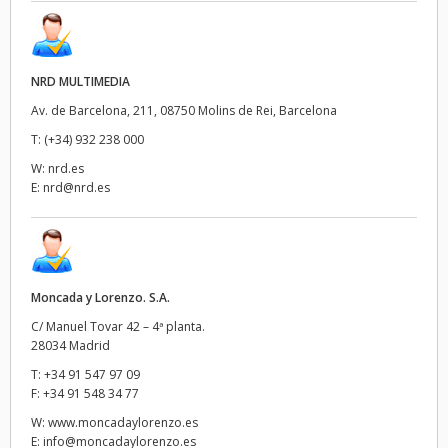
NRD MULTIMEDIA
Av. de Barcelona, 211, 08750 Molins de Rei, Barcelona
T:
(+34) 932 238 000
W:
nrd.es
E:
nrd@nrd.es
Moncada y Lorenzo. S.A.
C/ Manuel Tovar 42 – 4ª planta.
28034 Madrid
T:
+34 91 547 97 09
F:
+34 91 548 34 77
W:
www.moncadaylorenzo.es
E:
info@moncadaylorenzo.es