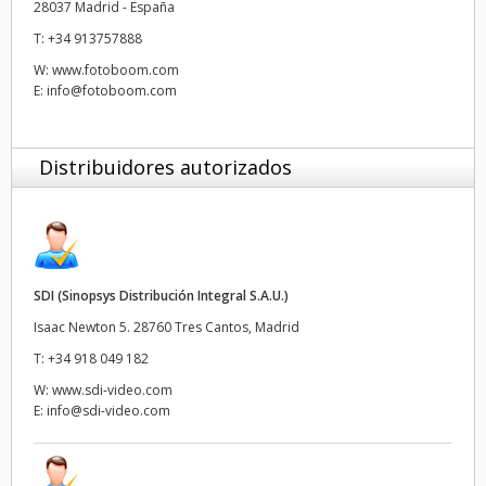
28037 Madrid - España
UAE
T:
+34 913757888
W:
www.fotoboom.com
Ukraine
E:
info@fotoboom.com
United Kingdom
Distribuidores autorizados
United States
SDI (Sinopsys Distribución Integral S.A.U.)
Isaac Newton 5. 28760 Tres Cantos, Madrid
T:
+34 918 049 182
W:
www.sdi-video.com
E:
info@sdi-video.com