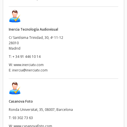
Inercia Tecnología Audiovisual
C/ Santísima Trinidad, 30, 4º 11-12
28010
Madrid
T:
+ 34 91 446 10 14
W:
www.inerciatv.com
E:
inercia@inerciatv.com
Casanova Foto
Ronda Universitat, 35, 08007, Barcelona
T:
93 302 73 63
W:
www.casanovafoto.com