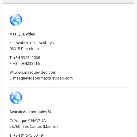
Finland
France
Mas Que Video
Germany
c/ Rocafort 131, local 1 y 2
Hong Kong SAR, China
08015 Barcelona
T:
+34 934242006
India
F:
+34 934238416
W:
www.masquevideo.com
Italy
E:
masquevideo@masquevideo.com
Japan
Korea
Avacab Audiovisuales,SL
Mexico
C/ Yunque 9 NAVE 1A
Malaysia
28760 Tres Cantos (Madrid)
T:
+34 91 545 60 49