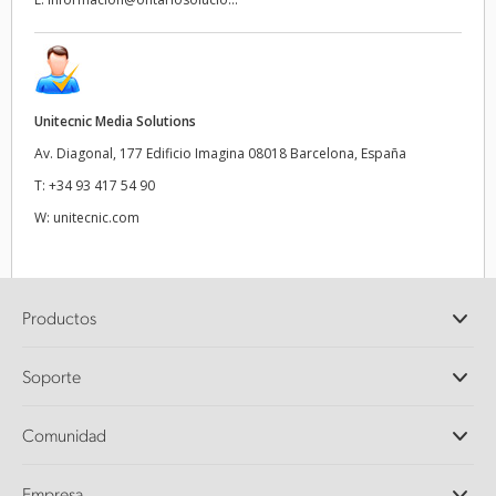
Unitecnic Media Solutions
Av. Diagonal, 177 Edificio Imagina 08018 Barcelona, España
T:
+34 93 417 54 90
W:
unitecnic.com
Productos
Cámaras profesionales
Soporte
DaVinci Resolve y Fusion
Mezcladores ATEM
Distribuidores
Comunidad
Ultimatte
Centro de soporte técnico
Grabadores digitales
Contáctanos
Comunidad Splice
Empresa
Captura y reproducción