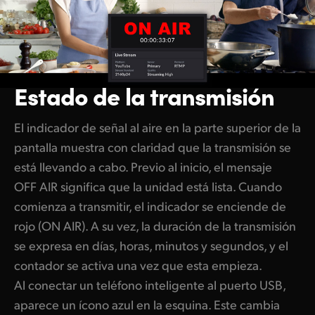
Netherlands
New Zealand
Norway
Estado de la transmisión
Poland
Portugal
El indicador de señal al aire en la parte superior de la
pantalla muestra con claridad que la transmisión se
Singapore
está llevando a cabo. Previo al inicio, el mensaje
South Africa
OFF AIR significa que la unidad está lista. Cuando
comienza a transmitir, el indicador se enciende de
España
rojo (ON AIR). A su vez, la duración de la transmisión
Sweden
se expresa en días, horas, minutos y segundos, y el
contador se activa una vez que esta empieza.
Chinese Taipei
Al conectar un teléfono inteligente al puerto USB,
aparece un ícono azul en la esquina. Este cambia
Turkey