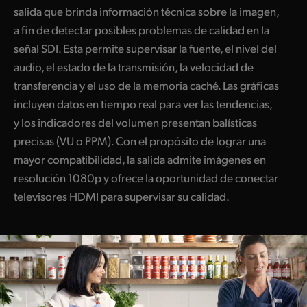
salida que brinda información técnica sobre la imagen,
Finland
a fin de detectar posibles problemas de calidad en la
France
señal SDI. Esta permite supervisar la fuente, el nivel del
audio, el estado de la transmisión, la velocidad de
Germany
transferencia y el uso de la memoria caché. Las gráficas
Hong Kong SAR, China
incluyen datos en tiempo real para ver las tendencias,
y los indicadores del volumen presentan balísticas
India
precisas (VU o PPM). Con el propósito de lograr una
mayor compatibilidad, la salida admite imágenes en
Italy
resolución 1080p y ofrece la oportunidad de conectar
Japan
televisores HDMI para supervisar su calidad.
Korea
Mexico
Malaysia