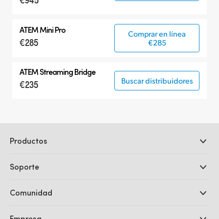
ATEM Mini Pro
Comprar en línea
€285
€285
ATEM Streaming Bridge
Buscar distribuidores
€235
Productos
Cámaras profesionales
Soporte
DaVinci Resolve y Fusion
Mezcladores ATEM
Distribuidores
Comunidad
Ultimatte
Centro de soporte técnico
Grabadores digitales
Contáctanos
Comunidad Splice
Empresa
Captura y reproducción