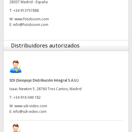
28037 Madrid - España
UAE
T:
+34 913757888
W:
www.fotoboom.com
Ukraine
E:
info@fotoboom.com
United Kingdom
Distribuidores autorizados
United States
SDI (Sinopsys Distribución Integral S.A.U.)
Isaac Newton 5. 28760 Tres Cantos, Madrid
T:
+34 918 049 182
W:
www.sdi-video.com
E:
info@sdi-video.com