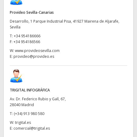
Provideo Sevilla-Canarias
Desarrollo, 1 Parque Industrial Pisa, 41927 Mairena de Aljarafe,
Sevilla
T:
+34 954186666
F:
+34 954186566
W:
www.provideosevilla.com
E:
provideo@provideo.es
TRIGITAL INFOGRÁFICA
Av. Dr. Federico Rubio y Galí, 67,
28040 Madrid
T:
(+34) 913 980 580
W:
trigital.es
E:
comercial@trigital.es