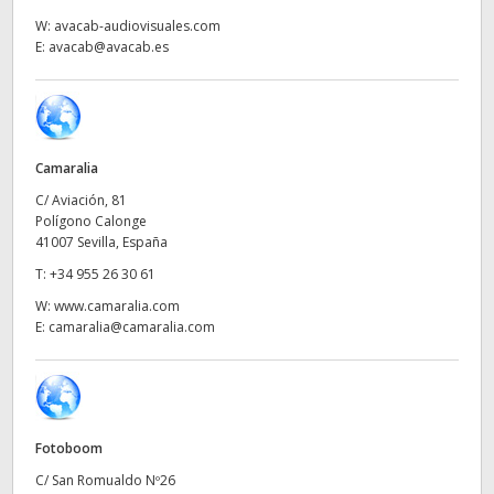
Netherlands
W:
avacab-audiovisuales.com
E:
avacab@avacab.es
New Zealand
Norway
Poland
Camaralia
Portugal
C/ Aviación, 81
Polígono Calonge
Singapore
41007 Sevilla, España
T:
+34 955 26 30 61
South Africa
W:
www.camaralia.com
E:
camaralia@camaralia.com
España
Sweden
Chinese Taipei
Fotoboom
Turkey
C/ San Romualdo Nº26