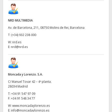
NRD MULTIMEDIA
Av. de Barcelona, 211, 08750 Molins de Rei, Barcelona
T:
(+34) 932 238 000
W:
nrd.es
E:
nrd@nrd.es
Moncada y Lorenzo. S.A.
C/ Manuel Tovar 42 – 4ª planta.
28034 Madrid
T:
+34 91 547 97 09
F:
+34 91 548 34 77
W:
www.moncadaylorenzo.es
E:
info@moncadaylorenzo.es