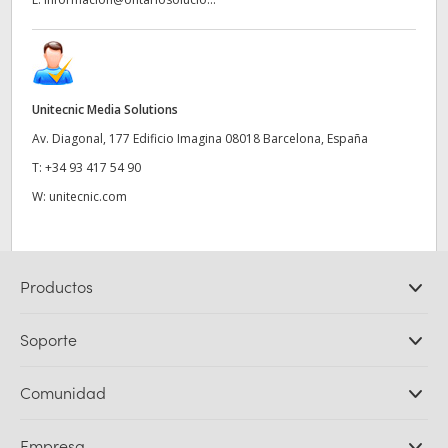
Unitecnic Media Solutions
Av. Diagonal, 177 Edificio Imagina 08018 Barcelona, España
T:
+34 93 417 54 90
W:
unitecnic.com
Productos
Cámaras profesionales
Soporte
DaVinci Resolve y Fusion
Mezcladores ATEM
Distribuidores
Comunidad
Ultimatte
Centro de soporte técnico
Grabadores digitales
Contáctanos
Comunidad Splice
Empresa
Captura y reproducción