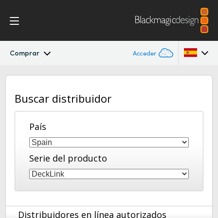
Comprar
Acceder
DeckLink
Argentina
Buscar distribuidor
Australia
Procesos
Austria
País
Soporte Informático
Brazil
Instalación
Serie del producto
Canada
Media Express
China
Denmark
Modelos
Distribuidores en línea autorizados