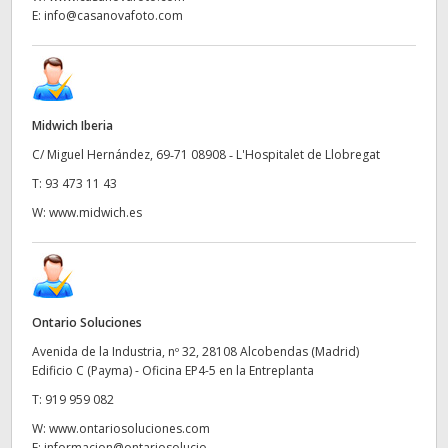
E:
info@casanovafoto.com
Midwich Iberia
C/ Miguel Hernández, 69‑71 08908 ‑ L'Hospitalet de Llobregat
T:
93 473 11 43
W:
www.midwich.es
Ontario Soluciones
Avenida de la Industria, nº 32, 28108 Alcobendas (Madrid)
Edificio C (Payma) - Oficina EP4-5 en la Entreplanta
T:
919 959 082
W:
www.ontariosoluciones.com
E:
informacion@ontariosolucio...