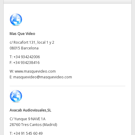
Finland
Especificaciones
France
Germany
Mas Que Video
c/ Rocafort 131, local 1 y 2
Hong Kong SAR, China
08015 Barcelona
T:
+34 934242006
India
F:
+34 934238416
Italy
W:
www.masquevideo.com
E:
masquevideo@masquevideo.com
Japan
Korea
Mexico
Avacab Audiovisuales,SL
C/ Yunque 9 NAVE 1A
Malaysia
28760 Tres Cantos (Madrid)
T:
+34 91 545 60 49