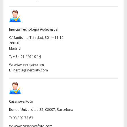
Inercia Tecnología Audiovisual
C/ Santísima Trinidad, 30, 4º 11-12
28010
Madrid
T:
+ 34 91 446 10 14
W:
www.inerciatv.com
E:
inercia@inerciatv.com
Casanova Foto
Ronda Universitat, 35, 08007, Barcelona
T:
93 302 73 63
W:
www.casanovafoto.com