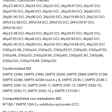
1080i50, 1080i59.94, 1080i60
2Kp23.98 DCI, 2Kp24 DCI, 2Kp25 DCI, 2Kp29.97 DCI, 2Kp30 DCI,
2Kp47.95 DCI, 2Kp48 DCI, 2Kp50 DCI , 2Kp59.94 DCI, 2Kp60 DCI,
2Kp95.90 DCI, 2Kp96 DCI, 2Kp100 DCI, 2Kp119.88 DCI, 2Kp120 DCI
2KPsF23.98 DCI, 2KPsF24 DCI, 2KPsF25 DCI, 2KPsF29.97 DCI,
2KPsF30 DCI
4Kp23.98 DCI, 4Kp24 DCI, 4Kp25 DCI, 4Kp29.97 DCI, 4Kp30 DCI,
4Kp47.95 DCI, 4Kp48 DCI, 4Kp50 DCI, 4Kp59.94 DCI, 4Kp60 DCI,
4Kp95.90 DCI, 4Kp96 DCI, 4Kp100 DCI, 4Kp119.88 DCI, 4Kp120 DCI
2160p23.98, 2160p24, 2160p25, 2160p29.97, 2160p30, 2160p47.95,
2160p48, 2160p50, 2160p59.94, 2160p60, 2160p95.90, 2160p96,
2160p100, 2160p119.88, 2160p120
Conformidad SDI
SMPTE 259M, SMPTE 274M, SMPTE 292M, SMPTE 296M SMPTE 372M,
SMPTE 424M, SMPTE 425M nivel A y B, SMPTE 2036‑1, SMPTE 2048‑1,
SMPTE 2081‑10, SMPTE 2081‑11, SMPTE 2081‑12, SMPTE 2082‑10,
SMPTE 2082‑11, SMPTE 2082‑12 y SMPTE ST2108‑1
Compatibilidad con metadatos SDI
RP 188 / SMPTE 12M-2 y subtítulos opcionales (CC).
Muestreo de audio