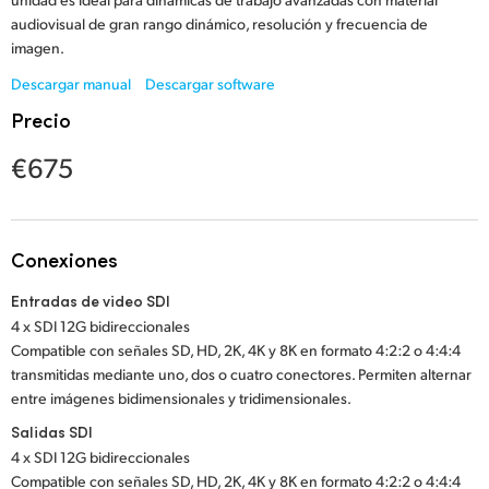
Netherlands
audiovisual de gran rango dinámico, resolución y frecuencia de
imagen.
New Zealand
Descargar manual
Descargar software
Norway
Precio
Poland
€675
Portugal
Singapore
Conexiones
South Africa
Entradas de video SDI
4 x SDI 12G bidireccionales
España
Compatible con señales SD, HD, 2K, 4K y 8K en formato 4:2:2 o 4:4:4
transmitidas mediante uno, dos o cuatro conectores. Permiten alternar
Sweden
entre imágenes bidimensionales y tridimensionales.
Chinese Taipei
Salidas SDI
4 x SDI 12G bidireccionales
Turkey
Compatible con señales SD, HD, 2K, 4K y 8K en formato 4:2:2 o 4:4:4