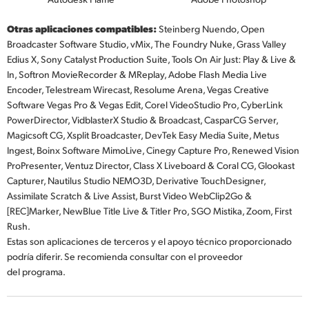
Otras aplicaciones compatibles:
Steinberg Nuendo, Open
Broadcaster Software Studio, vMix, The Foundry Nuke, Grass Valley
Edius X, Sony Catalyst Production Suite, Tools On Air Just: Play & Live &
In, Softron MovieRecorder & MReplay, Adobe Flash Media Live
Encoder, Telestream Wirecast, Resolume Arena, Vegas Creative
Software Vegas Pro & Vegas Edit, Corel VideoStudio Pro, CyberLink
PowerDirector, VidblasterX Studio & Broadcast, CasparCG Server,
Magicsoft CG, Xsplit Broadcaster, DevTek Easy Media Suite, Metus
Ingest, Boinx Software MimoLive, Cinegy Capture Pro, Renewed Vision
ProPresenter, Ventuz Director, Class X Liveboard & Coral CG, Glookast
Capturer, Nautilus Studio NEMO3D, Derivative TouchDesigner,
Assimilate Scratch & Live Assist, Burst Video WebClip2Go &
[REC]Marker, NewBlue Title Live & Titler Pro, SGO Mistika, Zoom, First
Rush.
Estas son aplicaciones de terceros y el apoyo técnico proporcionado
podría diferir. Se recomienda consultar con el proveedor
del programa.