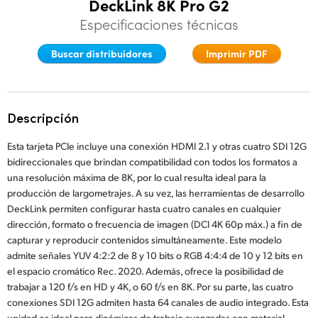
DeckLink 8K Pro G2
Finland
Especificaciones técnicas
Especificaciones
France
Buscar distribuidores
Imprimir PDF
Germany
Hong Kong SAR, China
Descripción
India
Esta tarjeta PCIe incluye una conexión HDMI 2.1 y otras cuatro SDI 12G
bidireccionales que brindan compatibilidad con todos los formatos a
Italy
una resolución máxima de 8K, por lo cual resulta ideal para la
producción de largometrajes. A su vez, las herramientas de desarrollo
Japan
DeckLink permiten configurar hasta cuatro canales en cualquier
dirección, formato o frecuencia de imagen (DCI 4K 60p máx.) a fin de
Korea
capturar y reproducir contenidos simultáneamente. Este modelo
admite señales YUV 4:2:2 de 8 y 10 bits o RGB 4:4:4 de 10 y 12 bits en
Mexico
el espacio cromático Rec. 2020. Además, ofrece la posibilidad de
trabajar a 120 f/s en HD y 4K, o 60 f/s en 8K. Por su parte, las cuatro
Malaysia
conexiones SDI 12G admiten hasta 64 canales de audio integrado. Esta
unidad es ideal para dinámicas de trabajo avanzadas con material