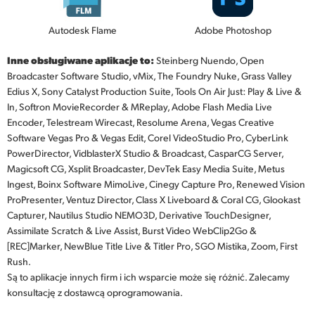
Autodesk Flame
Adobe Photoshop
Inne obsługiwane aplikacje to:
Steinberg Nuendo, Open
Broadcaster Software Studio, vMix, The Foundry Nuke, Grass Valley
Edius X, Sony Catalyst Production Suite, Tools On Air Just: Play & Live &
In, Softron MovieRecorder & MReplay, Adobe Flash Media Live
Encoder, Telestream Wirecast, Resolume Arena, Vegas Creative
Software Vegas Pro & Vegas Edit, Corel VideoStudio Pro, CyberLink
PowerDirector, VidblasterX Studio & Broadcast, CasparCG Server,
Magicsoft CG, Xsplit Broadcaster, DevTek Easy Media Suite, Metus
Ingest, Boinx Software MimoLive, Cinegy Capture Pro, Renewed Vision
ProPresenter, Ventuz Director, Class X Liveboard & Coral CG, Glookast
Capturer, Nautilus Studio NEMO3D, Derivative TouchDesigner,
Assimilate Scratch & Live Assist, Burst Video WebClip2Go &
[REC]Marker, NewBlue Title Live & Titler Pro, SGO Mistika, Zoom, First
Rush.
Są to aplikacje innych firm i ich wsparcie może się różnić. Zalecamy
konsultację z dostawcą oprogramowania.