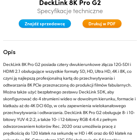
DeckLink 8K Pro G2
Finland
Specyfikacje techniczne
Specyfikacje
France
Znajdź sprzedawcę
Drukuj w PDF
Germany
Hong Kong SAR, China
Opis
India
DeckLink 8K Pro G2 posiada cztery dwukierunkowe złącza 12G-SDI i
HDMI 2.1 obsługujące wszystkie formaty SD, HD, Ultra HD, 4K i 8K, co
Italy
czyni ją najlepszą profesjonalną kartą do przechwytywania i
odtwarzania 8K PCIe przeznaczoną do produkcji filmów fabularnych.
Japan
Można także użyć bezpłatnego zestawu DeckLink SDK, aby
skonfigurować do 4 strumieni wideo w dowolnym kierunku, formacie i
Korea
klatkażu aż do 4K DCI 60p, w celu zapewnienia wielokanałowego
przechwytywania i odtwarzania. DeckLink 8K Pro G2 obsługuje 8- i 10-
Mexico
bitowy YUV 4:2:2, a także 10- i 12-bitowy RGB 4:4:4 z pełnym
odwzorowaniem kolorów Rec. 2020 oraz umożliwia pracę z
Malaysia
prędkością do 120 klatek na sekundę w HD i 4K oraz do 60 klatek na
sekundę w 8K. Cztery złącza 12G-SDI obsługują do 64 kanałów