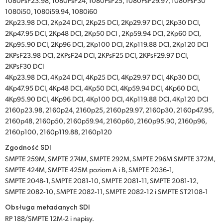
1080PsF23.98, 1080PsF24, 1080PsF25, 1080PsF29.97, 1080PsF30
1080i50, 1080i59.94, 1080i60
2Kp23.98 DCI, 2Kp24 DCI, 2Kp25 DCI, 2Kp29.97 DCI, 2Kp30 DCI,
2Kp47.95 DCI, 2Kp48 DCI, 2Kp50 DCI , 2Kp59.94 DCI, 2Kp60 DCI,
2Kp95.90 DCI, 2Kp96 DCI, 2Kp100 DCI, 2Kp119.88 DCI, 2Kp120 DCI
2KPsF23.98 DCI, 2KPsF24 DCI, 2KPsF25 DCI, 2KPsF29.97 DCI,
2KPsF30 DCI
4Kp23.98 DCI, 4Kp24 DCI, 4Kp25 DCI, 4Kp29.97 DCI, 4Kp30 DCI,
4Kp47.95 DCI, 4Kp48 DCI, 4Kp50 DCI, 4Kp59.94 DCI, 4Kp60 DCI,
4Kp95.90 DCI, 4Kp96 DCI, 4Kp100 DCI, 4Kp119.88 DCI, 4Kp120 DCI
2160p23.98, 2160p24, 2160p25, 2160p29.97, 2160p30, 2160p47.95,
2160p48, 2160p50, 2160p59.94, 2160p60, 2160p95.90, 2160p96,
2160p100, 2160p119.88, 2160p120
Zgodność SDI
SMPTE 259M, SMPTE 274M, SMPTE 292M, SMPTE 296M SMPTE 372M,
SMPTE 424M, SMPTE 425M poziom A i B, SMPTE 2036‑1,
SMPTE 2048‑1, SMPTE 2081‑10, SMPTE 2081‑11, SMPTE 2081‑12,
SMPTE 2082‑10, SMPTE 2082‑11, SMPTE 2082‑12 i SMPTE ST2108‑1
Obsługa metadanych SDI
RP 188/SMPTE 12M-2 i napisy.