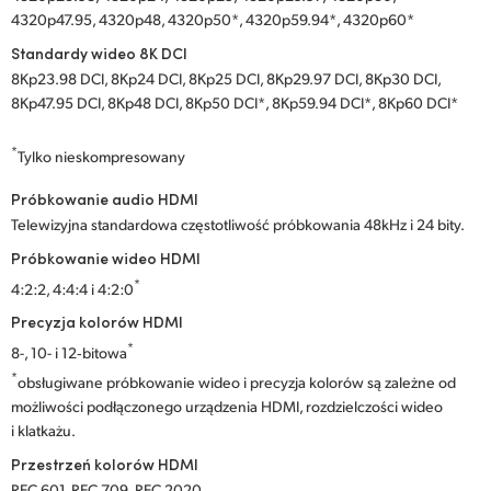
4320p47.95, 4320p48, 4320p50*, 4320p59.94*, 4320p60*
Standardy wideo 8K DCI
8Kp23.98 DCI, 8Kp24 DCI, 8Kp25 DCI, 8Kp29.97 DCI, 8Kp30 DCI,
8Kp47.95 DCI, 8Kp48 DCI, 8Kp50 DCI*, 8Kp59.94 DCI*, 8Kp60 DCI*
*
Tylko nieskompresowany
Próbkowanie audio HDMI
Telewizyjna standardowa częstotliwość próbkowania 48kHz i 24 bity.
Próbkowanie wideo HDMI
*
4:2:2, 4:4:4 i 4:2:0
Precyzja kolorów HDMI
*
8-, 10- i 12‑bitowa
*
obsługiwane próbkowanie wideo i precyzja kolorów są zależne od
możliwości podłączonego urządzenia HDMI, rozdzielczości wideo
i klatkażu.
Przestrzeń kolorów HDMI
REC 601, REC 709, REC 2020.