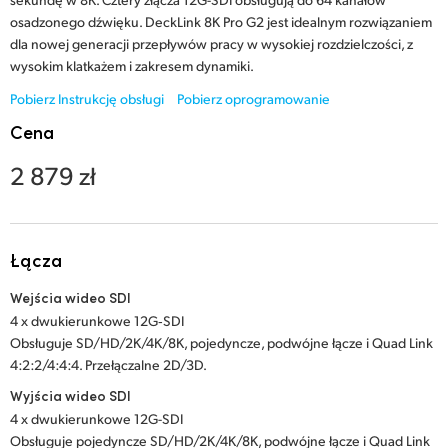
Netherlands
osadzonego dźwięku. DeckLink 8K Pro G2 jest idealnym rozwiązaniem
dla nowej generacji przepływów pracy w wysokiej rozdzielczości, z
New Zealand
wysokim klatkażem i zakresem dynamiki.
Norway
Pobierz Instrukcję obsługi
Pobierz oprogramowanie
Cena
Polska
2 879 zł
Portugal
Singapore
Łącza
South Africa
Wejścia wideo SDI
Spain
4 x dwukierunkowe 12G‑SDI
Obsługuje SD/HD/2K/4K/8K, pojedyncze, podwójne łącze i Quad Link
Sweden
4:2:2/4:4:4. Przełączalne 2D/3D.
Chinese Taipei
Wyjścia wideo SDI
4 x dwukierunkowe 12G-SDI
Turkey
Obsługuje pojedyncze SD/HD/2K/4K/8K, podwójne łącze i Quad Link