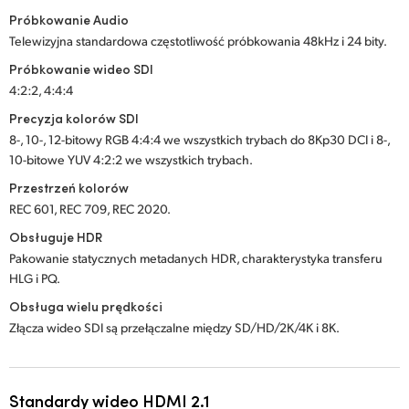
Próbkowanie Audio
Telewizyjna standardowa częstotliwość próbkowania 48kHz i 24 bity.
Próbkowanie wideo SDI
4:2:2, 4:4:4
Precyzja kolorów SDI
8-, 10-, 12-bitowy RGB 4:4:4 we wszystkich trybach do 8Kp30 DCI i 8-,
10-bitowe YUV 4:2:2 we wszystkich trybach.
Przestrzeń kolorów
REC 601, REC 709, REC 2020.
Obsługuje HDR
Pakowanie statycznych metadanych HDR, charakterystyka transferu
HLG i PQ.
Obsługa wielu prędkości
Złącza wideo SDI są przełączalne między SD/HD/2K/4K i 8K.
Standardy wideo HDMI 2.1