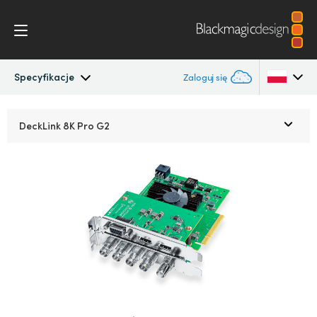
Specyfikacje
Zaloguj się
DeckLink
Argentina
DeckLink
8K Pro G2
Australia
Przepływ pracy
Austria
Oprogramowanie
Brazil
Instalacja
Canada
Media Express
China
Denmark
Modele