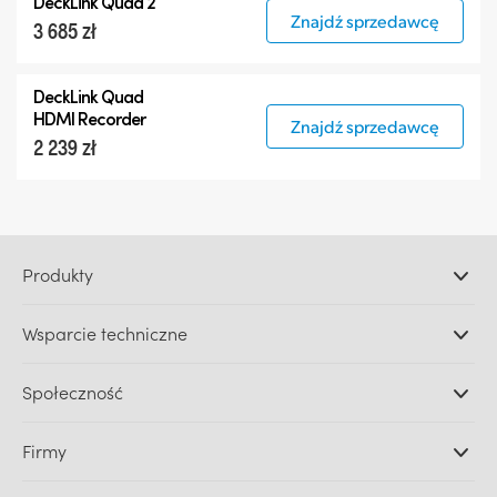
DeckLink Quad 2
Znajdź sprzedawcę
3 685 zł
DeckLink Quad
HDMI Recorder
Znajdź sprzedawcę
2 239 zł
Produkty
Profesjonalne kamery
Wsparcie techniczne
DaVinci Resolve i oprogramowanie Fusion
Miksery produkcyjne ATEM
Dystrybutorzy
Społeczność
Ultimatte
Centrum wsparcia technicznego
Nagrywarki dyskowe
Skontaktuj się z nami
Splice Community
Firmy
Przechwytywanie i odtwarzanie
Skaner Cintel
Oddziały