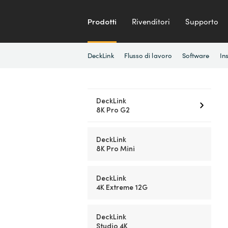
Prodotti
Rivenditori
Supporto
DeckLink
Flusso di lavoro
Software
In
DeckLink
8K Pro G2
DeckLink
8K Pro Mini
DeckLink
4K Extreme 12G
DeckLink
Studio 4K