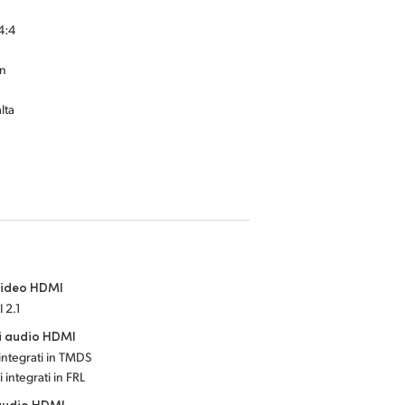
4:4
in
lta
video HDMI
 2.1
i audio HDMI
 integrati in TMDS
 integrati in FRL
audio HDMI