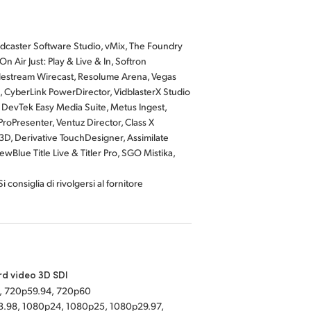
caster Software Studio, vMix, The Foundry
n Air Just: Play & Live & In, Softron
lestream Wirecast, Resolume Arena, Vegas
, CyberLink PowerDirector, VidblasterX Studio
 DevTek Easy Media Suite, Metus Ingest,
oPresenter, Ventuz Director, Class X
D, Derivative TouchDesigner, Assimilate
Blue Title Live & Titler Pro, SGO Mistika,
 consiglia di rivolgersi al fornitore
d video 3D SDI
, 720p59.94, 720p60
.98, 1080p24, 1080p25, 1080p29.97,