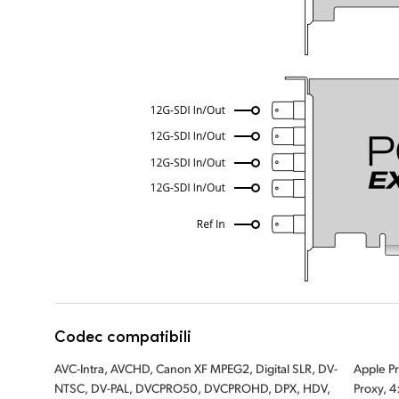
Codec compatibili
AVC-Intra, AVCHD, Canon XF MPEG2, Digital SLR, DV-
Apple ProRes 422, Apple ProRes LT, Apple ProRes 422
NTSC, DV-PAL, DVCPRO50, DVCPROHD, DPX, HDV,
Proxy, 4:2:2 non compresso a 8 bit, 4:2:2 non