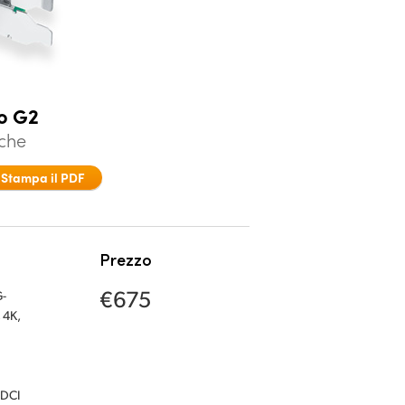
o G2
iche
Stampa il PDF
Prezzo
€675
G-
 4K,
 DCI