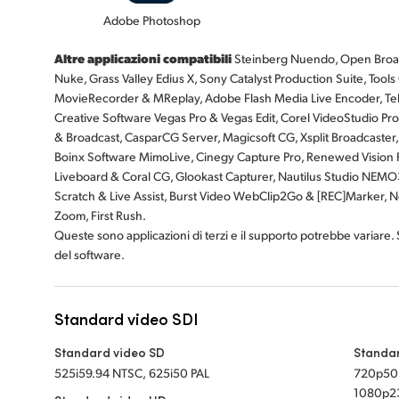
Adobe Photoshop
Altre applicazioni compatibili
Steinberg Nuendo, Open Broad
Nuke, Grass Valley Edius X, Sony Catalyst Production Suite, Tools O
MovieRecorder & MReplay, Adobe Flash Media Live Encoder, Te
Creative Software Vegas Pro & Vegas Edit, Corel VideoStudio Pro
& Broadcast, CasparCG Server, Magicsoft CG, Xsplit Broadcaster,
Boinx Software MimoLive, Cinegy Capture Pro, Renewed Vision Pr
Liveboard & Coral CG, Glookast Capturer, Nautilus Studio NEMO3
Scratch & Live Assist, Burst Video WebClip2Go & [REC]Marker, New
Zoom, First Rush.
Queste sono applicazioni di terzi e il supporto potrebbe variare. Si
del software.
Standard video SDI
Standard video SD
Standar
525i59.94 NTSC, 625i50 PAL
720p50
1080p23