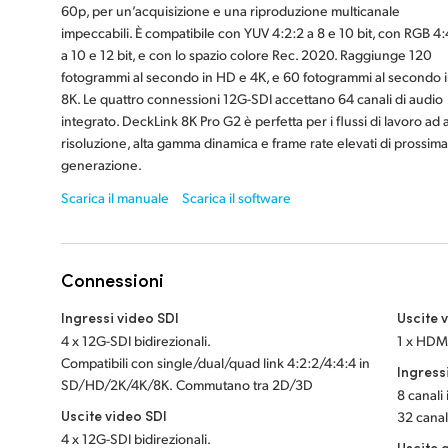
60p, per un’acquisizione e una riproduzione multicanale
impeccabili. È compatibile con YUV 4:2:2 a 8 e 10 bit, con RGB 4:
a 10 e 12 bit, e con lo spazio colore Rec. 2020. Raggiunge 120
fotogrammi al secondo in HD e 4K, e 60 fotogrammi al secondo 
8K. Le quattro connessioni 12G-SDI accettano 64 canali di audio
integrato. DeckLink 8K Pro G2 è perfetta per i flussi di lavoro ad a
risoluzione, alta gamma dinamica e frame rate elevati di prossima
generazione.
Scarica il manuale
Scarica il software
Connessioni
Ingressi video SDI
Uscite 
4 x 12G-SDI bidirezionali.
1 x HDMI
Compatibili con single/dual/quad link 4:2:2/4:4:4 in
Ingress
SD/HD/2K/4K/8K. Commutano tra 2D/3D
8 canali
Uscite video SDI
32 canali
4 x 12G-SDI bidirezionali.
Uscite 