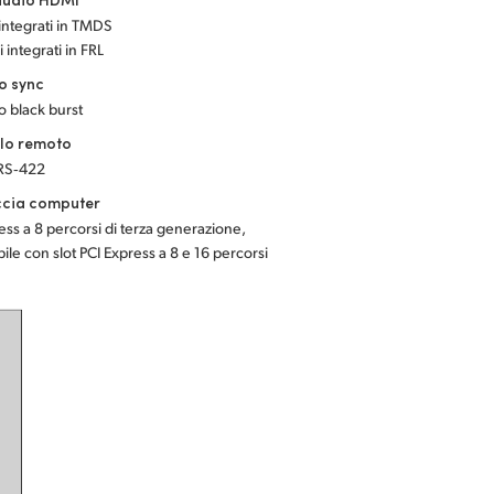
 integrati in TMDS
 integrati in FRL
o sync
 o black burst
llo remoto
 RS‑422
ccia computer
ess a 8 percorsi di terza generazione,
ile con slot PCI Express a 8 e 16 percorsi