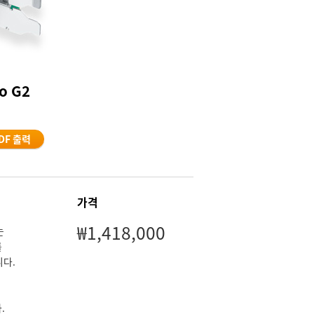
o G2
DF 출력
가격
₩1,418,000
는
를
니다.
.