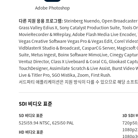
Adobe Photoshop
다른 지원 응용 프로그램:
Steinberg Nuendo, Open Broadcaster 
Grass Valley Edius X, Sony Catalyst Production Suite, Tools On 
MovieRecorder & MReplay, Adobe Flash Media Live Encoder, 
Vegas Creative Software Vegas Pro & Vegas Edit, Corel Video
VidblasterX Studio & Broadcast, CasparCG Server, Magicsoft 
Suite, Metus Ingest, Boinx Software MimoLive, Cinegy Captu
Ventuz Director, Class X Liveboard & Coral CG, Glookast Capt
TouchDesigner, Assimilate Scratch & Live Assist, Burst Vide
Live & Titler Pro, SGO Mistika, Zoom, First Rush.
서드파티 애플리케이션은 지원 방식이 다를 수 있으므로 해당 소프트
SDI 비디오 표준
SD 비디오 표준
3D SDI
525i59.94 NTSC, 625i50 PAL
720p50
1080p23
HD 비디오 표준
1080p30