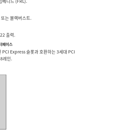
임베디드 (FRL).
nc 또는 블랙버스트.
422 출력.
터페이스
 PCI Express 슬롯과 호환하는 3세대 PCI
s 8레인.