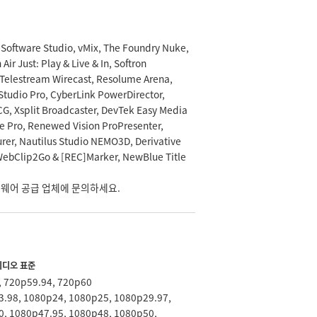
Software Studio, vMix, The Foundry Nuke,
Air Just: Play & Live & In, Softron
Telestream Wirecast, Resolume Arena,
Studio Pro, CyberLink PowerDirector,
CG, Xsplit Broadcaster, DevTek Easy Media
re Pro, Renewed Vision ProPresenter,
urer, Nautilus Studio NEMO3D, Derivative
o WebClip2Go & [REC]Marker, NewBlue Title
웨어 공급 업체에 문의하세요.
 비디오 표준
, 720p59.94, 720p60
.98, 1080p24, 1080p25, 1080p29.97,
, 1080p47.95, 1080p48, 1080p50,