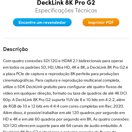
DeckLink 8K Pro G2
Finland
Especificações Técnicas
Especificações
France
Encontre um revendedor
Imprimir PDF
Germany
Hong Kong SAR, China
Descrição
India
Com quatro conexões SDI 12G e HDMI 2.1 bidirecionais para operar
em todos os padrões SD, HD, Ultra HD, 4K e 8K, a DeckLink 8K Pro G2 é
Italy
a placa PCIe de captura e reprodução 8K perfeita para produções
cinematográficas. Para captura e reprodução multicanal completa,
Japan
utilize o SDK DeckLink gratuito para configurar até quatro fluxos de
vídeo em qualquer direção, formato ou taxa de quadros de até 4K DCI
Korea
60p. A DeckLink 8K Pro G2 suporta YUV de 8 e 10 bits em 4:2:2, além
de RGB de 10 e 12 bits em 4:4:4 com cores completas em Rec.2020.
Mexico
Além disso, é possível trabalhar em até 120 quadros por segundo em
HD e 4K e em até 60 quadros por segundo em 8K. As quatro conexões
Malaysia
SDI 12G oferecem suporte para até 64 canais de áudio embutido. A
DeckLink 8K Pro G2 é ideal para a próxima geração de fluxos de