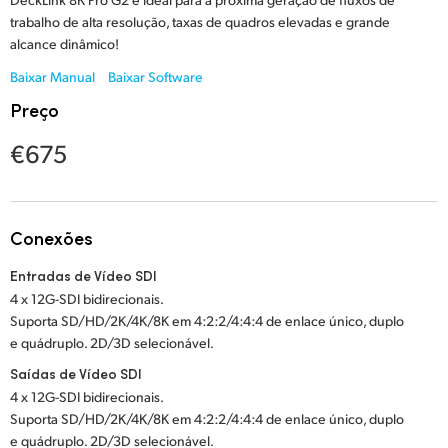
Netherlands
trabalho de alta resolução, taxas de quadros elevadas e grande
alcance dinâmico!
New Zealand
Baixar Manual
Baixar Software
Norway
Preço
Poland
€675
Portugal
Singapore
Conexões
South Africa
Entradas de Vídeo SDI
4 x 12G-SDI bidirecionais.
Spain
Suporta SD/HD/2K/4K/8K em 4:2:2/4:4:4 de enlace único, duplo
e quádruplo. 2D/3D selecionável.
Sweden
Saídas de Vídeo SDI
Chinese Taipei
4 x 12G-SDI bidirecionais.
Suporta SD/HD/2K/4K/8K em 4:2:2/4:4:4 de enlace único, duplo
Turkey
e quádruplo. 2D/3D selecionável.