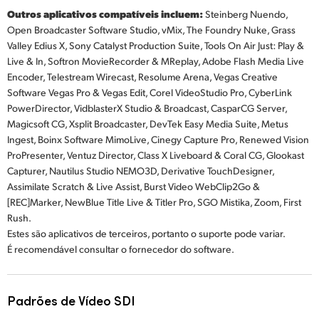
Outros aplicativos compatíveis incluem:
Steinberg Nuendo,
Open Broadcaster Software Studio, vMix, The Foundry Nuke, Grass
Valley Edius X, Sony Catalyst Production Suite, Tools On Air Just: Play &
Live & In, Softron MovieRecorder & MReplay, Adobe Flash Media Live
Encoder, Telestream Wirecast, Resolume Arena, Vegas Creative
Software Vegas Pro & Vegas Edit, Corel VideoStudio Pro, CyberLink
PowerDirector, VidblasterX Studio & Broadcast, CasparCG Server,
Magicsoft CG, Xsplit Broadcaster, DevTek Easy Media Suite, Metus
Ingest, Boinx Software MimoLive, Cinegy Capture Pro, Renewed Vision
ProPresenter, Ventuz Director, Class X Liveboard & Coral CG, Glookast
Capturer, Nautilus Studio NEMO3D, Derivative TouchDesigner,
Assimilate Scratch & Live Assist, Burst Video WebClip2Go &
[REC]Marker, NewBlue Title Live & Titler Pro, SGO Mistika, Zoom, First
Rush.
Estes são aplicativos de terceiros, portanto o suporte pode variar.
É recomendável consultar o fornecedor do software.
Padrões de Vídeo SDI