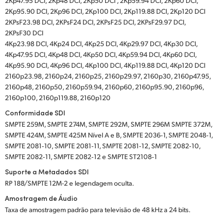
2Kp47.95 DCI, 2Kp48 DCI, 2Kp50 DCI , 2Kp59.94 DCI, 2Kp60 DCI,
2Kp95.90 DCI, 2Kp96 DCI, 2Kp100 DCI, 2Kp119.88 DCI, 2Kp120 DCI
2KPsF23.98 DCI, 2KPsF24 DCI, 2KPsF25 DCI, 2KPsF29.97 DCI,
2KPsF30 DCI
4Kp23.98 DCI, 4Kp24 DCI, 4Kp25 DCI, 4Kp29.97 DCI, 4Kp30 DCI,
4Kp47.95 DCI, 4Kp48 DCI, 4Kp50 DCI, 4Kp59.94 DCI, 4Kp60 DCI,
4Kp95.90 DCI, 4Kp96 DCI, 4Kp100 DCI, 4Kp119.88 DCI, 4Kp120 DCI
2160p23.98, 2160p24, 2160p25, 2160p29.97, 2160p30, 2160p47.95,
2160p48, 2160p50, 2160p59.94, 2160p60, 2160p95.90, 2160p96,
2160p100, 2160p119.88, 2160p120
Conformidade SDI
SMPTE 259M, SMPTE 274M, SMPTE 292M, SMPTE 296M SMPTE 372M,
SMPTE 424M, SMPTE 425M Nível A e B, SMPTE 2036‑1, SMPTE 2048‑1,
SMPTE 2081‑10, SMPTE 2081‑11, SMPTE 2081‑12, SMPTE 2082‑10,
SMPTE 2082‑11, SMPTE 2082‑12 e SMPTE ST2108‑1
Suporte a Metadados SDI
RP 188/SMPTE 12M-2 e legendagem oculta.
Amostragem de Áudio
Taxa de amostragem padrão para televisão de 48 kHz a 24 bits.