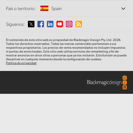
Oficinas
Finland
Conversión de formatos
País o territorio:
Spain
Especificaciones
Perfil empresarial
Conversores profesionales
Colaboradores
France
Supervisión
Selecciona un país o territorio
Síguenos:
Medios
Almacenamiento en redes
Germany
MultiView
Argentina
El contenido de este sitio web es propiedad de Blackmagic Design Pty. Ltd. 2026.
Direccionamiento y distribución
Hong Kong SAR, China
Todos los derechos reservados. Todas las marcas comerciales pertenecen a sus
respectivos propietarios. Los precios de venta recomendados no incluyen impuestos
Transmisión y codificación
Australia
ni portes de envío locales. Este sitio web utiliza servicios de remarketing a fin de
mostrar anuncios en otros sitios a personas que ya nos visitaron. Esta función se puede
India
desactivar en cualquier momento desde la configuración de cookies.
Política de privacidad
Austria
Italy
Brazil
Japan
Canada
Korea
China
Mexico
Malaysia
Denmark